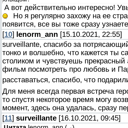
А вот действительно интересно! Ув
Но я регулярно захожу на ее стран
появится, все вы тоже сразу узнае
[
10
]
lenorm_ann
[15.10.2021, 22:55]
surveillante, спасибо за потрясающ
тонко и волшебно, что кажется ты 
столиком и чувствуешь прекрасный
фильм посмотреть про любовь и Пар
расставаться, спасибо, что подари
Для меня всегда первая встреча геро
то спустя некоторое время могу во
момент, здесь она удалась, сразу п
[
11
]
surveillante
[16.10.2021, 09:45]
Цитата
lenorm_ann
(
)