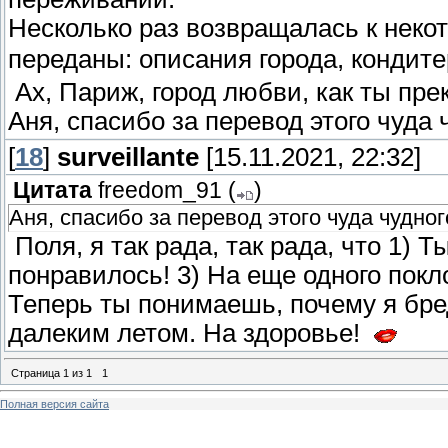
Несколько раз возвращалась к неко
переданы: описания города, кондит
Ах, Париж, город любви, как ты пре
Аня, спасибо за перевод этого чуда
[
18
]
surveillante
[15.11.2021, 22:32]
Цитата
freedom_91
(
)
Аня, спасибо за перевод этого чуда чудног
Поля, я так рада, так рада, что 1) 
понравилось! 3) На еще одного пок
Теперь ты понимаешь, почему я бред
далеким летом. На здоровье!
Страница
1
из
1
1
Полная версия сайта