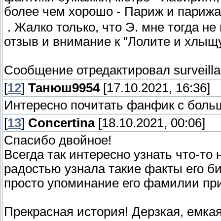
более чем хорошо - Париж и парижа
. Жалко только, что Э. мне тогда н
отзыв и внимание к "Лолите и хлыщ
Сообщение отредактировал
surveill
[
12
]
Танюш9954
[17.10.2021, 16:36]
Интересно почитать фанфик с боль
[
13
]
Concertina
[18.10.2021, 00:06]
Спасибо двойное!
Всегда так интересно узнать что-то н
радостью узнала такие факты его б
просто упоминание его фамилии пр
Прекрасная история! Дерзкая, емкая