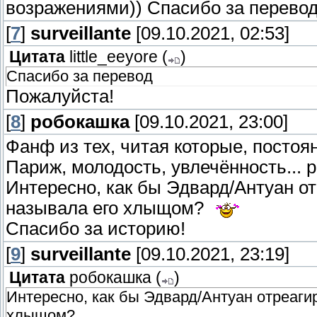
возражениями)) Спасибо за перевод
[
7
]
surveillante
[09.10.2021, 02:53]
Цитата
little_eeyore
(
)
Спасибо за перевод
Пожалуйста!
[
8
]
робокашка
[09.10.2021, 23:00]
Фанф из тех, читая которые, пост
Париж, молодость, увлечённость... 
Интересно, как бы Эдвард/Антуан от
называла его хлыщом?
Спасибо за историю!
[
9
]
surveillante
[09.10.2021, 23:19]
Цитата
робокашка
(
)
Интересно, как бы Эдвард/Антуан отреагир
хлыщом?