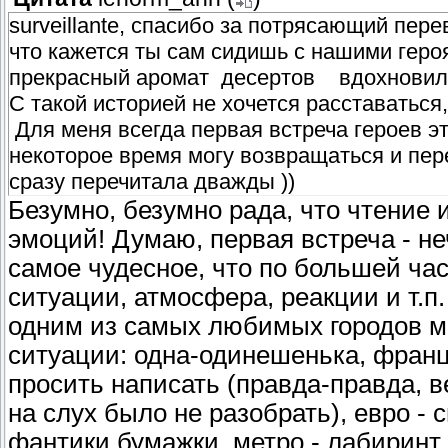
surveillante, спасибо за потрясающий пе
что кажется ты сам сидишь с нашими геро
прекрасный аромат десертов вдохновили
С такой историей не хочется расставаться
Для меня всегда первая встреча героев это
некоторое время могу возвращаться и пер
сразу перечитала дважды ))
Безумно, безумно рада, что чтение
эмоций! Думаю, первая встреча - не
самое чудесное, что по большей ча
ситуации, атмосфера, реакции и т.п
одним из самых любимых городов ми
ситуации: одна-одинешенька, францу
просить написать (правда-правда, ве
на слух было не разобрать), евро 
фантики бумажки, метро - лабиринт,