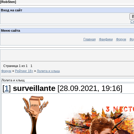
[
RobSten
]
Вход на сайт
В
Ст
Меню сайта
Главная
Фанфики
Форум
Фо
Страница
1
из
1
1
Форум
»
Рейтинг 18+
»
Лолита и хлыщ
Лолита и хлыщ
[
1
]
surveillante
[28.09.2021, 19:16]