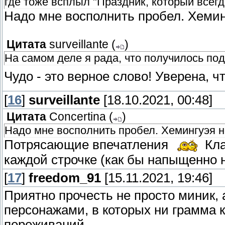
где тоже всплыл "Праздник, который всегда
Надо мне восполнить пробел. Хемин
Цитата
surveillante
(
)
На самом деле я рада, что получилось по
Чудо - это верное слово! Уверена, 
[
16
]
surveillante
[18.10.2021, 00:48]
Цитата
Concertina
(
)
Надо мне восполнить пробел. Хемингуэя н
Потрясающие впечатления
Кла
каждой строчке (как бы напыщенно 
[
17
]
freedom_91
[15.11.2021, 19:46]
Приятно прочесть не просто миник,
персонажами, в которых ни грамма к
переживаний.