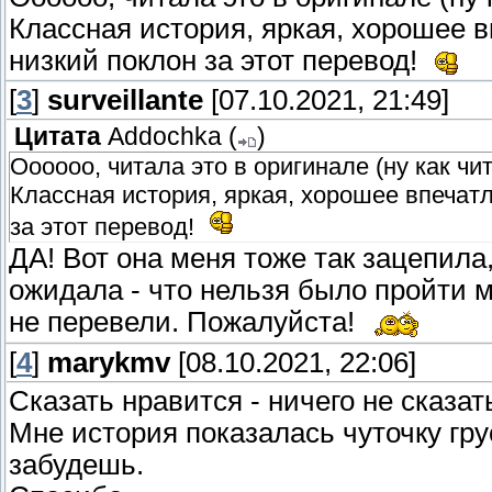
Классная история, яркая, хорошее в
низкий поклон за этот перевод!
[
3
]
surveillante
[07.10.2021, 21:49]
Цитата
Addochka
(
)
Оооооо, читала это в оригинале (ну как чи
Классная история, яркая, хорошее впечатл
за этот перевод!
ДА! Вот она меня тоже так зацепила,
ожидала - что нельзя было пройти 
не перевели. Пожалуйста!
[
4
]
marykmv
[08.10.2021, 22:06]
Сказать нравится - ничего не сказат
Мне история показалась чуточку гру
забудешь.