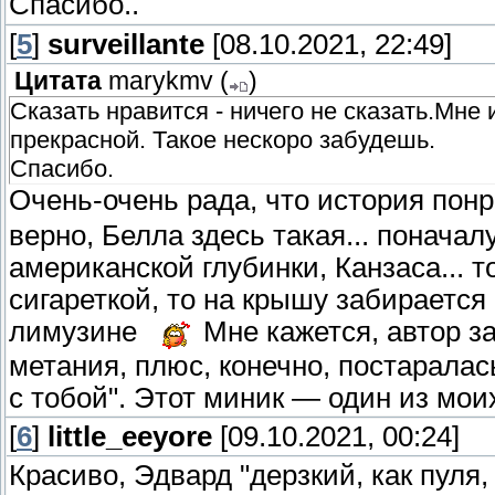
Спасибо..
[
5
]
surveillante
[08.10.2021, 22:49]
Цитата
marykmv
(
)
Сказать нравится - ничего не сказать.Мне 
прекрасной. Такое нескоро забудешь.
Спасибо.
Очень-очень рада, что история пон
верно, Белла здесь такая... понача
американской глубинки, Канзаса... 
сигареткой, то на крышу забирается
лимузине
Мне кажется, автор з
метания, плюс, конечно, постаралас
с тобой". Этот миник — один из мо
[
6
]
little_eeyore
[09.10.2021, 00:24]
Красиво, Эдвард "дерзкий, как пуля