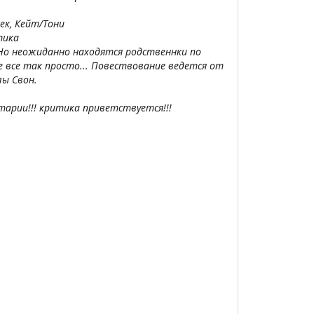
ек, Кейт/Тони
тика
 Но неожиданно находятся родственнки по
е все так просто... Повествование ведется от
ы Свон.
арии!!! критика приветствуется!!!