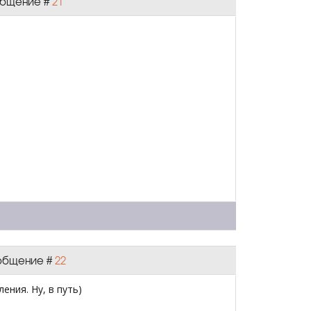
ообщение #
21
Сообщение #
22
ния. Ну, в путь)