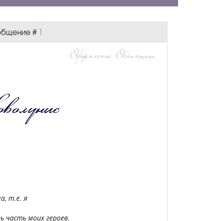
Сообщение #
1
а, т.е. я
ь часть моих героев.