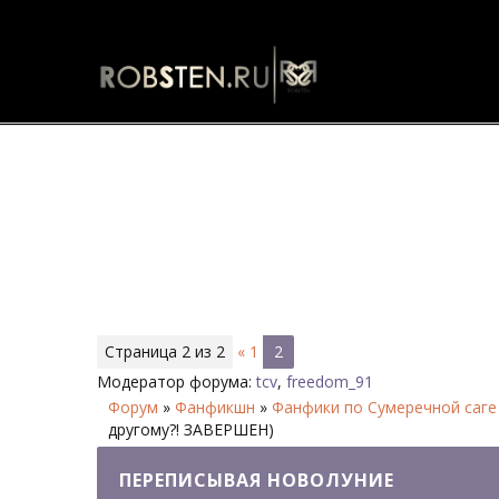
Переписывая Новолуние - Стра
Страница
2
из
2
«
1
2
Модератор форума:
tcv
,
freedom_91
Форум
»
Фанфикшн
»
Фанфики по Сумеречной саге
другому?! ЗАВЕРШЕН)
ПЕРЕПИСЫВАЯ НОВОЛУНИЕ