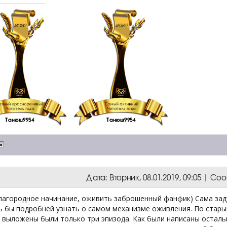
Дата: Вторник, 08.01.2019, 09:05 | С
лагородное начинание, оживить заброшенный фанфик) Сама за
ь бы подробней узнать о самом механизме оживления. По стар
 выложены были только три эпизода. Как были написаны осталь