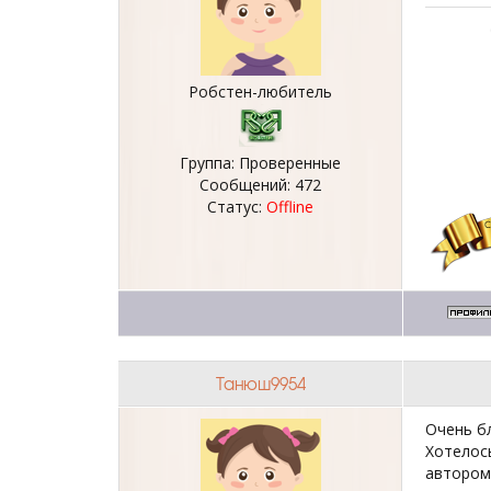
Робстен-любитель
Группа: Проверенные
Сообщений:
472
Статус:
Offline
Танюш9954
Очень б
Хотелос
автором