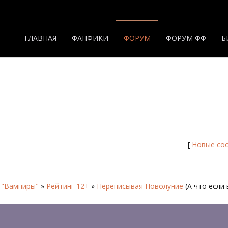
ГЛАВНАЯ
ФАНФИКИ
ФОРУМ
ФОРУМ ФФ
Б
ница 2 - Форум
[
Новые со
 "Вампиры"
»
Рейтинг 12+
»
Переписывая Новолуние
(А что если