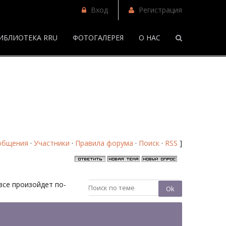
Вход
Регистрация
ИБЛИОТЕКА RRU
ФОТОГАЛЕРЕЯ
О НАС
/
Переписывая Новолуние - Страница 2 - Форум
общения
·
Участники
·
Правила форума
·
Поиск
·
RSS
]
 все произойдет по-