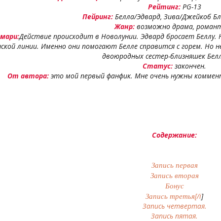
Рейтинг:
PG-13
Пейринг:
Белла/Эдвард, Зива/Джейкоб Бл
Жанр:
возможно драма, роман
мари:
Действие происходит в Новолунии. Эдвард бросает Беллу.
кой линии. Именно они помогают Белле справится с горем. Но н
двоюродных сестер-близняшек Белл
Статус:
закончен.
От автора:
это мой первый фанфик. Мне очень нужны коммент
Содержание:
Запись первая
Запись вторая
Бонус
[/i
]
Запись третья
Запись четвертая.
Запись пятая.