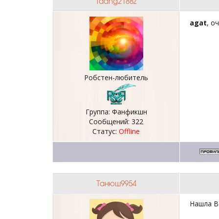
taang2188z
agat
, о
Робстен-любитель
Группа: Фанфикшн
Сообщений:
322
Статус:
Offline
Танюш9954
Нашла В