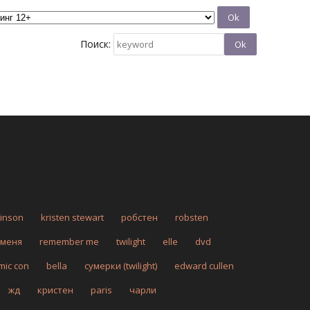
Поиск:
tinson
kristen stewart
робстен
robsten
 меня
remember me
twilight
elle
dvd
mic con
bella
сумерки (twilight)
edward cullen
жд
кристен
paris
чарли