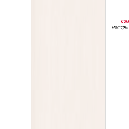
Сам
материнс