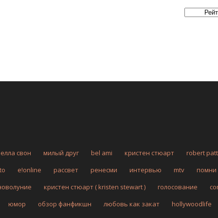
белла свон
милый друг
bel ami
кристен стюарт
robert pat
to
e!online
рассвет
ренесми
интервью
mtv
помни
новолуние
кристен стюарт ( kristen stewart )
голосование
co
юмор
обзор фанфикшн
любовь как закат
hollywoodlife