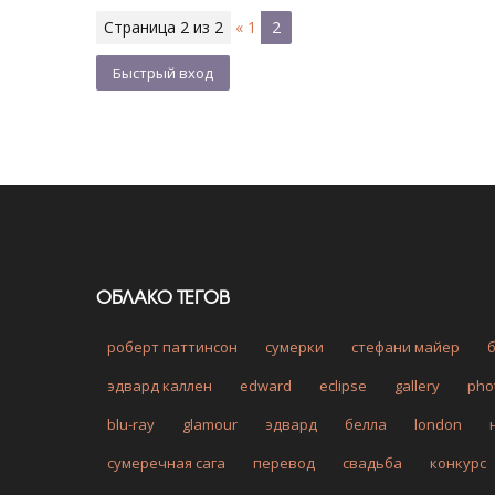
Страница
2
из
2
«
1
2
ОБЛАКО ТЕГОВ
роберт паттинсон
сумерки
стефани майер
эдвард каллен
edward
eclipse
gallery
pho
blu-ray
glamour
эдвард
белла
london
сумеречная сага
перевод
свадьба
конкурс