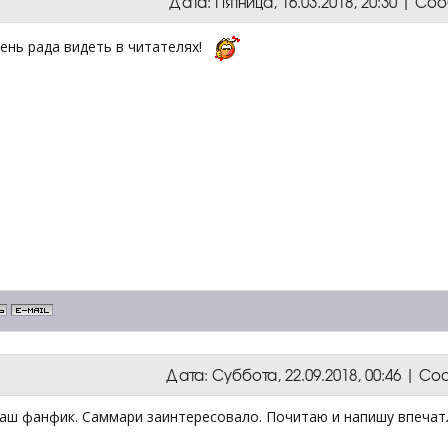
Дата: Пятница, 16.03.2018, 20:30 | С
чень рада видеть в читателях!
Дата: Суббота, 22.09.2018, 00:46 | 
аш фанфик. Саммари заинтересовало. Почитаю и напишу впечатле