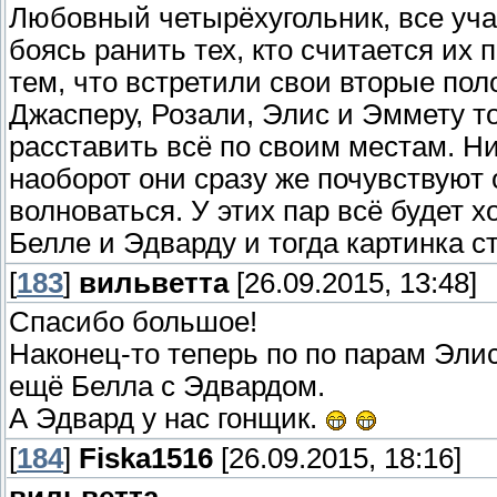
Любовный четырёхугольник, все уча
боясь ранить тех, кто считается их 
тем, что встретили свои вторые пол
Джасперу, Розали, Элис и Эммету то
расставить всё по своим местам. Ни
наоборот они сразу же почувствуют о
волноваться. У этих пар всё будет 
Белле и Эдварду и тогда картинка с
[
183
]
вильветта
[26.09.2015, 13:48]
Спасибо большое!
Наконец-то теперь по по парам Эли
ещё Белла с Эдвардом.
А Эдвард у нас гонщик.
[
184
]
Fiska1516
[26.09.2015, 18:16]