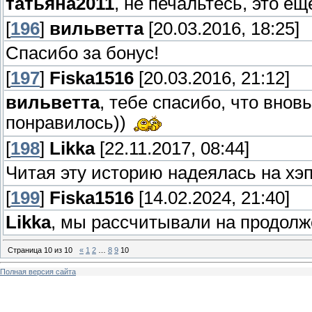
татьяна2011
, не печальтесь, это ещ
[
196
]
вильветта
[20.03.2016, 18:25]
Спасибо за бонус!
[
197
]
Fiska1516
[20.03.2016, 21:12]
вильветта
, тебе спасибо, что вновь
понравилось))
[
198
]
Likka
[22.11.2017, 08:44]
Читая эту историю надеялась на хэп
[
199
]
Fiska1516
[14.02.2024, 21:40]
Likka
, мы рассчитывали на продолж
Страница
10
из
10
«
1
2
…
8
9
10
Полная версия сайта