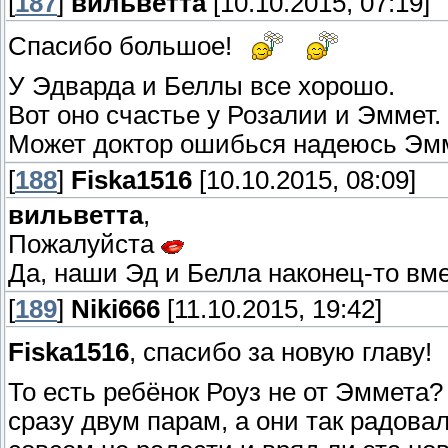
[
187
]
вильветта
[10.10.2015, 07:19]
Спасибо большое!
У Эдварда и Беллы все хорошо.
Вот оно счастье у Розалии и Эммет.
Может доктор ошибься надеюсь Эмм
[
188
]
Fiska1516
[10.10.2015, 08:09]
вильветта
,
Пожалуйста
Да, наши Эд и Белла наконец-то вмес
[
189
]
Niki666
[11.10.2015, 19:42]
Fiska1516
, спасибо за новую главу!
То есть ребёнок Роуз не от Эммета?
сразу двум парам, а они так радова