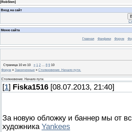
[
RobSten
]
Вход на сайт
В
Ст
Меню сайта
Главная
Фанфики
Форум
Фо
Страница
10
из
10
«
1
2
…
8
9
10
Форум
»
Законченные
»
Столкновение. Начало пути.
Столкновение. Начало пути.
[
1
]
Fiska1516
[08.07.2013, 21:40]
За новую обложку и баннер мы от в
художника
Yankees