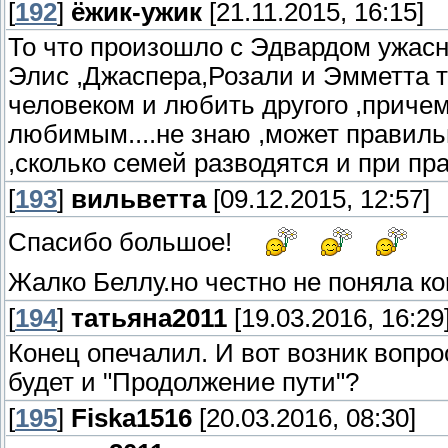
[
192
]
ёжик-ужик
[21.11.2015, 16:15]
То что произошло с Эдвардом ужасн
Элис ,Джаспера,Розали и Эмметта т
человеком и любить другого ,причем
любимым....не знаю ,может правил
,сколько семей разводятся и при п
[
193
]
вильветта
[09.12.2015, 12:57]
Спасибо большое!
Жалко Беллу.но честно не поняла ко
[
194
]
татьяна2011
[19.03.2016, 16:29
Конец опечалил. И вот возник вопрос
будет и "Продолжение пути"?
[
195
]
Fiska1516
[20.03.2016, 08:30]