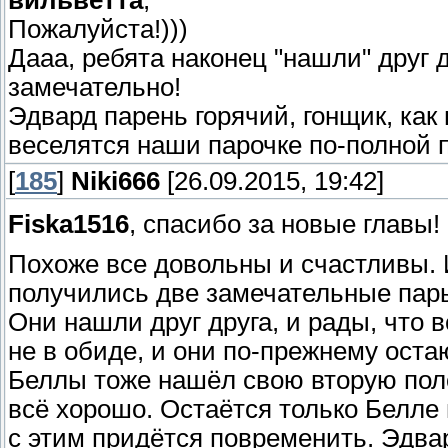
вильветта
,
Пожалуйста!)))
Дааа, ребята наконец "нашли" друг д
замечательно!
Эдвард парень горячий, гонщик, как
веселятся наши парочке по-полной 
[
185
]
Niki666
[26.09.2015, 19:42]
Fiska1516
, спасибо за новые главы!
Похоже все довольны и счастливы. 
получились две замечательные пар
Они нашли друг друга, и рады, что 
не в обиде, и они по-прежнему ос
Беллы тоже нашёл свою вторую поло
всё хорошо. Остаётся только Белле 
с этим придётся повременить. Эдва