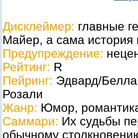
Дисклеймер:
главные г
Майер, а сама история
Предупреждение:
нецен
Рейтинг:
R
Пейринг:
Эдвард/Белла,
Розали
Жанр:
Юмор, романтика
Саммари:
Их судьбы пе
обычному столкновению