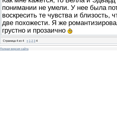
Как мне кажется, то Белла и Эдвар
понимании не умели. У нее была пот
воскресить те чувства и близость, ч
две похожести. Я же романтизирова
грустно и прозаично
Страница
4
из
4
«
1
2
3
4
Полная версия сайта