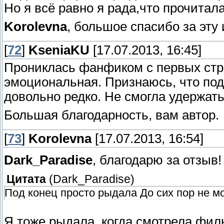
Но я всё равно я рада,что прочитала
Korolevna
, большое спасибо за эту
[
72
]
KseniaKU
[17.07.2013, 16:45]
Прониклась фанфиком с первых стр
эмоциональная. Признаюсь, что под
довольно редко. Не смогла удержать
Большая благодарность, вам автор.
[
73
]
Korolevna
[17.07.2013, 16:54]
Dark_Paradise
, благодарю за отзыв
Цитата
(
Dark_Paradise
)
Под конец просто рыдала До сих пор не мог
Я тоже рыдала, когда смотрела филь