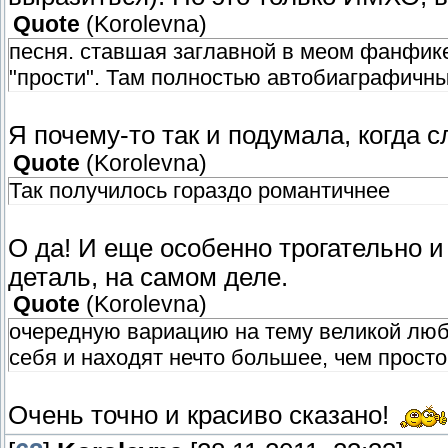
Quote
(
Korolevna
)
песня. ставшая заглавной в меом фанфике
"прости". Там полностью автобиаграфичны
Я почему-то так и подумала, когда 
Quote
(
Korolevna
)
Так получилось гораздо романтичнее
О да! И еще особенно трогательно 
деталь, на самом деле.
Quote
(
Korolevna
)
очередную вариацию на тему великой люб
себя и находят нечто большее, чем прост
Очень точно и красиво сказано!