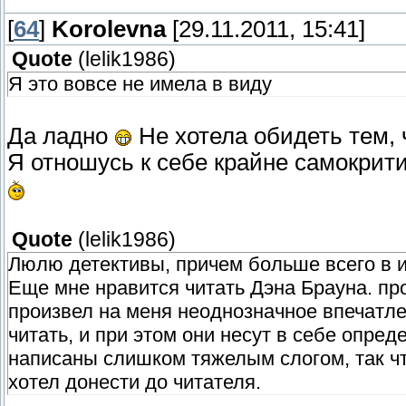
[
64
]
Korolevna
[29.11.2011, 15:41]
Quote
(
lelik1986
)
Я это вовсе не имела в виду
Да ладно
Не хотела обидеть тем, ч
Я отношусь к себе крайне самокрит
Quote
(
lelik1986
)
Люлю детективы, причем больше всего в 
Еще мне нравится читать Дэна Брауна. пр
произвел на меня неоднозначное впечатле
читать, и при этом они несут в себе опр
написаны слишком тяжелым слогом, так ч
хотел донести до читателя.