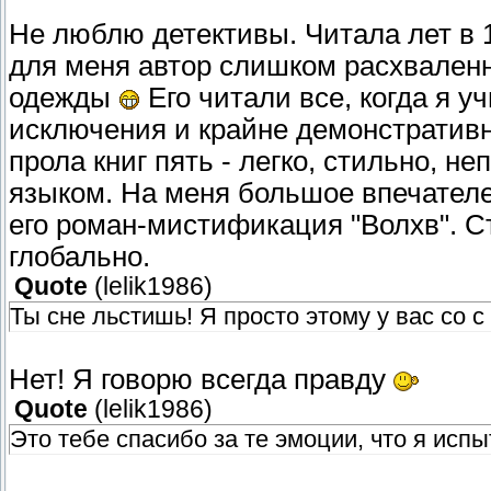
Не люблю детективы. Читала лет в 1
для меня автор слишком расхваленн
одежды
Его читали все, когда я у
исключения и крайне демонстративн
прола книг пять - легко, стильно, 
языком. На меня большое впечателе
его роман-мистификация "Волхв". Ст
глобально.
Quote
(
lelik1986
)
Ты сне льстишь! Я просто этому у вас со 
Нет! Я говорю всегда правду
Quote
(
lelik1986
)
Это тебе спасибо за те эмоции, что я исп