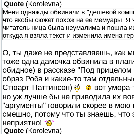
Quote
(
Korolevna
)
Меня однажды обвинили в "дешевой компи
что якобы сюжет похож на ее мемуары. Я 
читатель ница была неумалима и пошла иск
откуда я взяла текст и изменила имена гер
О, ты даже не представляешь, как м
тоже одна дамочка обвинила в плаги
обидное) в рассказе "Под прицелом 
образ Роба и какие-то там отдельн
Стюарт-Паттинсон)
вот умора-
но уж лучше бы не приводила их вов
"аргументы" говорили скорее в мою 
смешно, потому что ты знаешь, что 
неприятно!
Quote
(
Korolevna
)