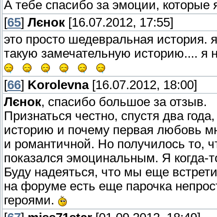
А тебе спасибо за эмоции, которые
[
65
]
Лєнок
[16.07.2012, 17:55]
это просто шедевральная история. 
такую замечательную историю.... я 
[
66
]
Korolevna
[16.07.2012, 18:00]
Лєнок
, спасибо большое за отзыв.
Признаться честно, спустя два года,
историю и почему первая любовь м
и романтичной. Но получилось то, ч
показался эмоцинальным. Я когда-т
Буду надеяться, что мы еще встрет
на форуме есть еще парочка непрос
героями.