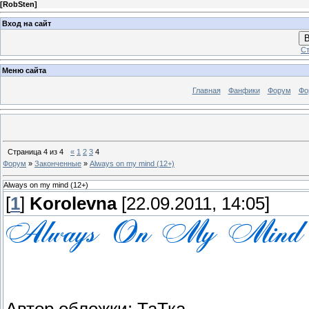
[
RobSten
]
Вход на сайт
В
Ст
Меню сайта
Главная
Фанфики
Форум
Фо
Страница
4
из
4
«
1
2
3
4
Форум
»
Законченные
»
Always on my mind (12+)
Always on my mind (12+)
[
1
]
Korolevna
[22.09.2011, 14:05]