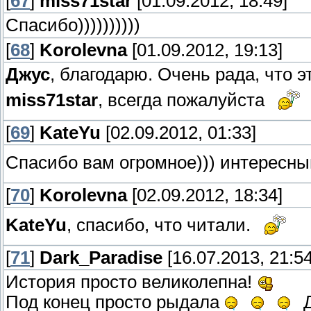
[
67
]
miss71star
[01.09.2012, 18:49]
Спасибо))))))))))
[
68
]
Korolevna
[01.09.2012, 19:13]
Джус
, благодарю. Очень рада, что 
miss71star
, всегда пожалуйста
[
69
]
KateYu
[02.09.2012, 01:33]
Спасибо вам огромное))) интересн
[
70
]
Korolevna
[02.09.2012, 18:34]
KateYu
, спасибо, что читали.
[
71
]
Dark_Paradise
[16.07.2013, 21:54
История просто великолепна!
Под конец просто рыдала
Д