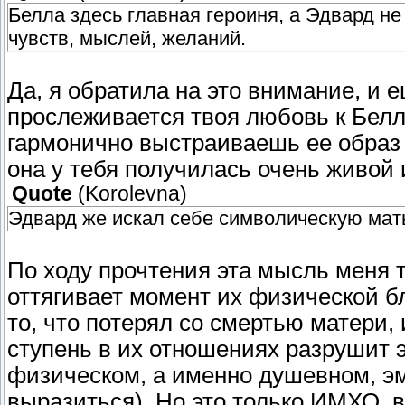
Белла здесь главная героиня, а Эдвард не
чувств, мыслей, желаний.
Да, я обратила на это внимание, и е
прослеживается твоя любовь к Белле
гармонично выстраиваешь ее образ 
она у тебя получилась очень живой 
Quote
(
Korolevna
)
Эдвард же искал себе символическую мать
По ходу прочтения эта мысль меня т
оттягивает момент их физической б
то, что потерял со смертью матери,
ступень в их отношениях разрушит э
физическом, а именно душевном, э
выразиться). Но это только ИМХО, 