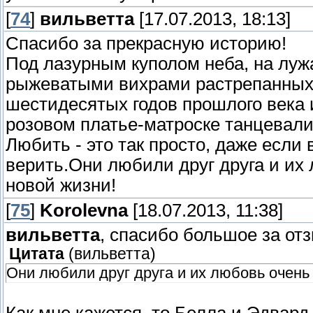
[
74
]
вильветта
[17.07.2013, 18:13]
Спасибо за прекрасную историю!
Под лазурным куполом неба, на лужа
рыжеватыми вихрами растрепанных 
шестидесятых годов прошлого века 
розовом платье-матроске танцевали
Любить - это так просто, даже если 
верить.Они любили друг друга и их
новой жизни!
[
75
]
Korolevna
[18.07.2013, 11:38]
вильветта
, спасибо большое за отз
Цитата
(
вильветта
)
Они любили друг друга и их любовь очень