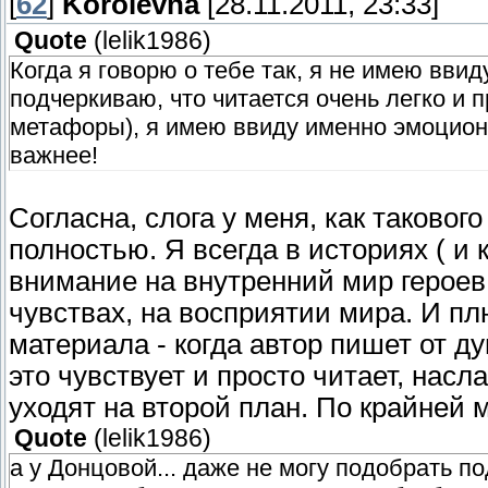
[
62
]
Korolevna
[28.11.2011, 23:33]
Quote
(
lelik1986
)
Когда я говорю о тебе так, я не имею вви
подчеркиваю, что читается очень легко и 
метафоры), я имею ввиду именно эмоциона
важнее!
Согласна, слога у меня, как такового
полностью. Я всегда в историях ( и
внимание на внутренний мир героев
чувствах, на восприятии мира. И пл
материала - когда автор пишет от д
это чувствует и просто читает, нас
уходят на второй план. По крайней 
Quote
(
lelik1986
)
а у Донцовой... даже не могу подобрать п