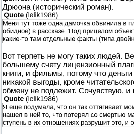
Дрюона (исторический роман).
Quote
(
lelik1986
)
Меня тут тоже одна дамочка обвинила в пл
обидное) в рассказе "Под прицелом объект
какие-то там отдельные факты (типа дво
Вот терпеть не могу таких людей. В
большему счету лицензионный плаги
книги, и фильмы, потому что деньги
никакой выгоды, кроме читательског
обмену не подлежит. Сочувствую, и
Quote
(
lelik1986
)
Я еще подумала, что он так оттягивает мо
нашел в ней то, что потерял со смертью м
ступень в их отношениях разрушит это, и 