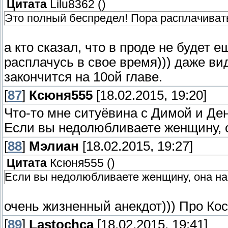
Цитата
Lilu8362
(
)
Это полный беспредел! Пора расплачиват
а кто сказал, что в проде не будет
расплачусь в свое время))) даже вид
закончится на 10ой главе.
[
87
]
Ксюня555
[18.02.2015, 19:20]
Что-то мне ситуёвина с Димой и Де
Если вы недолюбливаете женщину, он
[
88
]
Мэлиан
[18.02.2015, 19:27]
Цитата
Ксюня555
(
)
Если вы недолюбливаете женщину, она найд
очень жизненный анекдот))) Про Кос
[
89
]
Lastochca
[18.02.2015, 19:41]