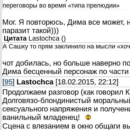
переговоры во время «типа прелюдии»
Мог. Я повторюсь, Дима все может, н
паразит такой)))
Цитата
Lastochca
(
)
А Сашку то прям заклинило на мысли «хочу
чот добилась, но больше наверно по
Дима бесценный персонаж по части 
[
95
]
Lastochca
[18.02.2015, 22:12]
Продолжаем разговор (как говорил 
Долговязо-блондинистый моральный
сексуального напряжения и получен
ванильный младенец!
Сцена с влезанием в окно общаги в