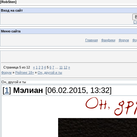
[
RobSten
]
Вход на сайт
В
Ст
Меню сайта
Главная
Фанфики
Форум
Фо
Страница
5
из
12
«
1
2
3
4
5
6
7
…
11
12
»
Форум
»
Рейтинг 18+
»
Он, другой и ты
Он, другой и ты
[
1
]
Мэлиан
[06.02.2015, 13:32]