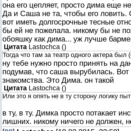
она его цепляет, просто дима еще н
Да и Саша не та, чтобы его ловить.
вот иметь долгосрочные тесные отно
бы ей не пожелала. никому бы не по
обояшку как дима... уж лучше барме
Цитата
Lastochca
(
)
Тогда что там за театр одного актера был 
ну тебе нужно просто принять на дан
подумав, что саша вырубилась. Вот и
знакомства. Это Дима. он такой
Цитата
Lastochca
(
)
Или это я опять не в ту сторону логику п
в ту, в ту. Димка просто потакает и
лишних. никому ничего не должен, н