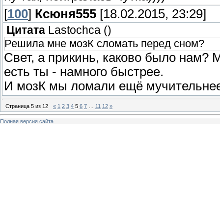
[
100
]
Ксюня555
[18.02.2015, 23:29]
Цитата
Lastochca
(
)
Решила мне мозК сломать перед сном?
Свет, а прикинь, каково было нам? 
есть ты - намного быстрее.
И мозК мы ломали ещё мучительне
Страница
5
из
12
«
1
2
3
4
5
6
7
…
11
12
»
Полная версия сайта