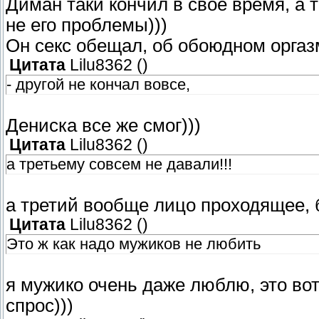
Диман таки кончил в свое время, а т
не его проблемы)))
Он секс обещал, об обоюдном оргаз
Цитата
Lilu8362
(
)
- другой не кончал вовсе,
Дениска все же смог)))
Цитата
Lilu8362
(
)
а третьему совсем не давали!!!
а третий вообще лицо проходящее, 
Цитата
Lilu8362
(
)
Это ж как надо мужиков не любить
я мужико очень даже люблю, это вот
спрос)))