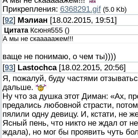
А мы не скааааажем!!!
Прикрепления:
6368291.gif
(5.0 Kb)
[
92
]
Мэлиан
[18.02.2015, 19:51]
Цитата
Ксюня555
(
)
А мы не скааааажем!!!
ваще не понимаю, о чем ты))))
[
93
]
Lastochca
[18.02.2015, 20:56]
Я, пожалуй, буду частями отзываться,
дальше.
Ну что за душка этот Диман: «Ах, п
предались любовной страсти, потом
пялили одну девицу. И, кстати, не ж
Ясный пень, что никто не ждал от не
ждала), но мог бы проявить чуть бо