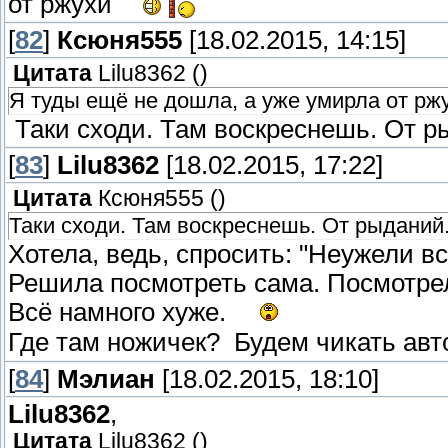
от ржухи
[
82
]
Ксюня555
[18.02.2015, 14:15]
Цитата
Lilu8362
(
)
Я туды ещё не дошла, а уже умирла от рж
Таки сходи. Там воскреснешь. От р
[
83
]
Lilu8362
[18.02.2015, 17:22]
Цитата
Ксюня555
(
)
Таки сходи. Там воскреснешь. От рыданий.
Хотела, ведь, спросить: "Неужели вс
Решила посмотреть сама. Посмотре
Всё намного хуже.
Где там ножичек? Будем чикать ав
[
84
]
Мэлиан
[18.02.2015, 18:10]
Lilu8362
,
Цитата
Lilu8362
(
)