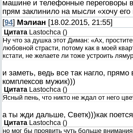
машине и телефонные переговоры в
прям заклинило на мысли «хочу его 
[
94
]
Мэлиан
[18.02.2015, 21:55]
Цитата
Lastochca
(
)
Ну что за душка этот Диман: «Ах, простит
любовной страсти, потому как в моей квар
кстати, не желаете ли тоже устроить ляму
и заметь, ведь все так нагло, прямо 
комплексов мужик)))
Цитата
Lastochca
(
)
Ясный пень, что никто не ждал от него цве
а ты жди дальше, Светк)))как поется 
Цитата
Lastochca
(
)
но мог бы проявить чуть больше внимания