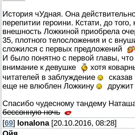
История чУдная. Она действительно 
перепитии героини. Кстати, до того
внешность Ложкиной приобрела очерт
35, плотного телосложения и с вну
сложился с первых предложений
И было понятно с первой главы, что
внимание к девушке
хотя коварн
читателей в заблуждение
сказав 
еще не влюблен Ложкину
дружит 
Спасибо чудесному тандему Наташ
бессонную ночь
[
69
]
lonalona
[20.10.2016, 08:28]
Ойя
,