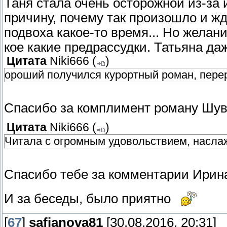
Таня стала очень осторожной из-за 
причину, почему так произошло и ж
подвоха какое-то время... Но желан
кое какие предрассудки. Татьяна да
Цитата
Niki666
(
)
ороший получился курортный роман, перер
Спасибо за комплимент роману Шу
Цитата
Niki666
(
)
Читала с огромным удовольствием, насла
Спасибо тебе за комментарии Ири
И за беседы, было приятно
[
67
]
safianova81
[30.08.2016, 20:31]