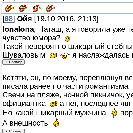
[
68
]
Ойя
[19.10.2016, 21:13]
lonalona
, Наташ, а я говорила уже 
чувство юмора?
Такой невероятно шикарный стебны
Шуваловым
я наслаждалась
Кстати, он, по моему, переплюнул в
писала ранее по части романтизма
Свечи на пляже, ночной пикничок, у
официантка
а нет, последнее я
Но какой шикарный мужчина
пор
А внешность