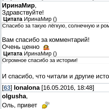
ИринаМир
,
Здравствуйте!
Цитата
ИринаМир
(
)
Спасибо за такую лёгкую, солнечную и ро
Вам спасибо за комментарий!
Очень ценно
Цитата
ИринаМир
(
)
Огромное спасибо за истории!
И спасибо, что читали и другие ист
[
63
]
lonalona
[16.05.2016, 18:48]
olgusha
,
Оль, привет