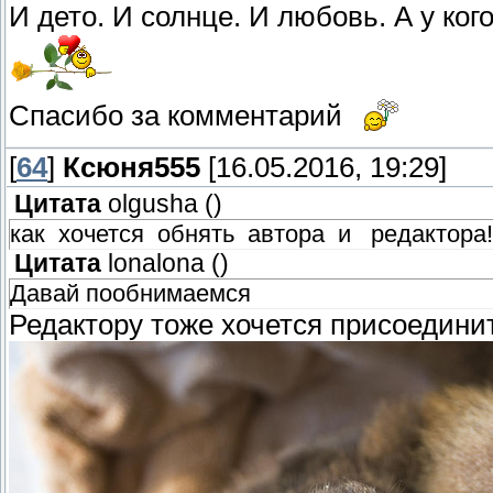
И дето. И солнце. И любовь. А у ког
Спасибо за комментарий
[
64
]
Ксюня555
[16.05.2016, 19:29]
Цитата
olgusha
(
)
как хочется обнять автора и редактора!
Цитата
lonalona
(
)
Давай пообнимаемся
Редактору тоже хочется присоедини