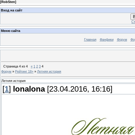
[
RobSten
]
Вход на сайт
В
Ст
Меню сайта
Главная
Фанфики
Форум
Фо
Страница
4
из
4
«
1
2
3
4
Форум
»
Рейтинг 18+
»
Летняя история
Летняя история
[
1
]
lonalona
[23.04.2016, 16:16]