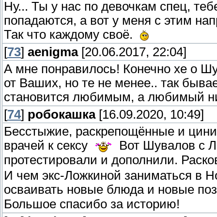
Ну... Ты у нас по девочкам спец, те
попадаются, а вот у меня с этим нап
Так что каждому своё.
[
73
]
aenigma
[20.06.2017, 22:04]
А мне понравилось! Конечно хе о Ш
от Ваших, но те не менее.. так быва
становится любимым, а любимый н
[
74
]
робокашка
[16.09.2020, 10:49]
Бесстыжие, раскрепощённые и цинич
врачей к сексу
Вот Шувалов с Ло
протестировали и дополнили. Раск
И чем экс-Ложкиной заниматься в 
осваивать новые блюда и новые п
Большое спасибо за историю!