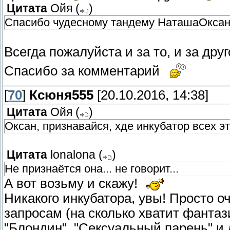
Цитата
Ойя
(
)
Спасибо чудесному тандему НаташаОксан
Всегда пожалуйста и за то, и за друг
Спасибо за комментарий
[
70
]
Ксюня555
[20.10.2016, 14:38]
Цитата
Ойя
(
)
Оксан, признавайся, хде инкубатор всех 
Цитата
lonalona
(
)
Не признаётся она... не говорит...
А вот возьму и скажу!
Никакого инкубатора, увы! Просто о
запросам (на сколько хватит фантаз
"Блондин", "Сексуальный парень" и 