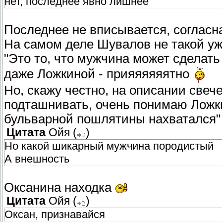
нет, последнее явно лишнее
Последнее не вписывается, соглас
На самом деле Шувалов не такой уж
"Это то, что мужчина может сделат
даже Ложкиной - прияяяяяятно
Но, скажу честно, на описании свеч
подташнивать, очень понимаю Ложки
бульварной пошлятины нахватался
Цитата
Ойя
(
)
Но какой шикарный мужчина породистый
А внешность
Оксанина находка
Цитата
Ойя
(
)
Оксан, признавайся