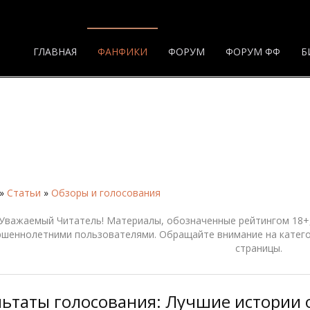
ГЛАВНАЯ
ФАНФИКИ
ФОРУМ
ФОРУМ ФФ
Б
»
Статьи
»
Обзоры и голосования
Уважаемый Читатель! Материалы, обозначенные рейтингом 18+,
ршеннолетними пользователями. Обращайте внимание на катего
страницы.
льтаты голосования: Лучшие истории 