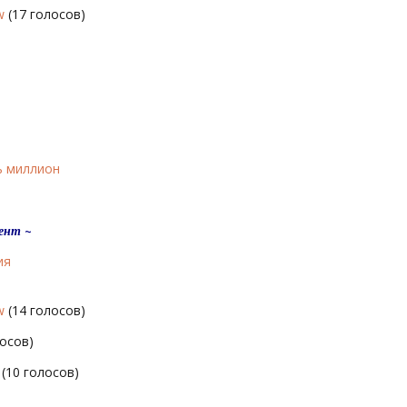
w
(17 голосов)
ь миллион
ент ~
ия
w
(14 голосов)
осов)
(10 голосов)