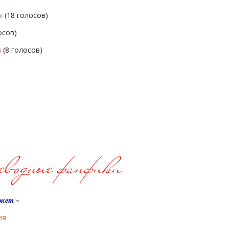
w
(18 голосов)
осов)
я
(8 голосов)
южет ~
ия