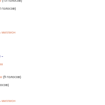
w
(15 голосов)
8 голосов)
ь миллион
 ~
ия
ow
(9 голосов)
лосов)
ь миллион