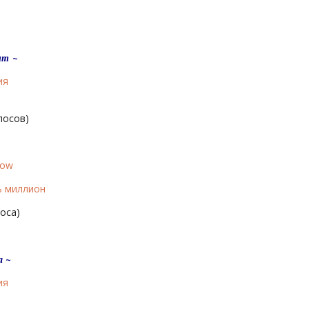
нт ~
ия
лосов)
low
ь миллион
оса)
а ~
ия