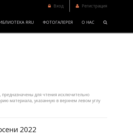
Вход
Регистрация
ИБЛИОТЕКА RRU
ФОТОГАЛЕРЕЯ
О НАС
/
Фанфики
 предназначены для чтения исключительно
рию материала, указанную в верхнем
левом
углу
осени 2022