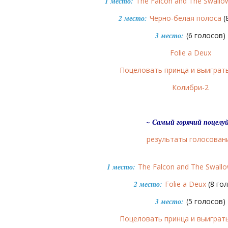
1 место:
The Falcon and The Swallo
2 место:
Чёрно-белая полоса
(
3 место:
(6 голосов)
Folie a Deux
Поцеловать принца и выиграт
Колибри-2
~ Самый горячий поцелуй
результаты голосован
1 место:
The Falcon and The Swall
2 место:
Folie a Deux
(8 го
3 место:
(5 голосов)
Поцеловать принца и выиграт