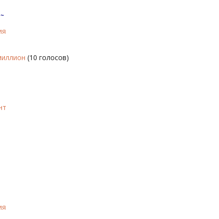
~
ия
миллион
(10 голосов)
нт
ия