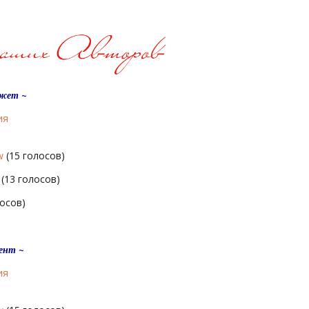
южет ~
ия
w
(15 голосов)
(13 голосов)
осов)
ент ~
ия