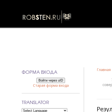
Фанфики
Главная
ФОРМА ВХОДА
Войти через uID
сове
Старая форма входа
TRANSLATOR
Резу