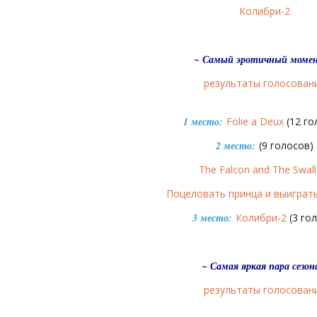
Колибри-2
~ Самый эротичный моме
результаты голосован
1 место:
Folie a Deux
(12 го
2 место:
(9 голосов)
The Falcon and The Swal
Поцеловать принца и выиграт
3 место:
Колибри-2
(3 гол
~ Самая яркая пара сезон
результаты голосован