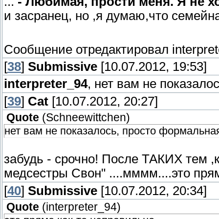
...
- Любимая, прости меня. Я не х
и засранец, но ,я думаю,что семейна
Сообщение отредактировал
interpre
[
38
]
Submissive
[10.07.2012, 19:53]
interpreter_94
, нет вам не показал
[
39
]
Сat
[10.07.2012, 20:27]
Quote
(
Schneewittchen
)
нет вам не показалось, просто формальна
забудь - срочно! После ТАКИХ тем 
медсестры Свон" ....мммм....это пр
[
40
]
Submissive
[10.07.2012, 20:34]
Quote
(
interpreter_94
)