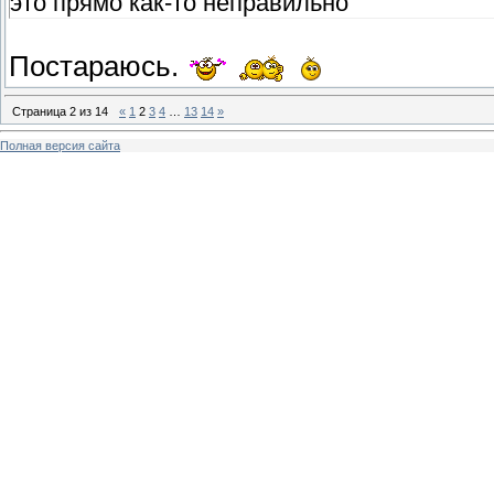
это прямо как-то неправильно
Постараюсь.
Страница
2
из
14
«
1
2
3
4
…
13
14
»
Полная версия сайта