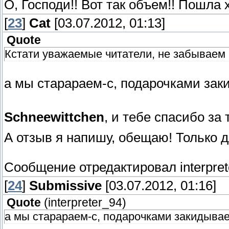
О, Господи!! Вот так объем!! Пошла 
[
23
]
Сat
[03.07.2012, 01:13]
Quote
Кстати уважаемые читатели, не забываем 
а мы старараем-с, подарочками зак
Schneewittchen
, и тебе спасибо з
А отзыв я напишу, обещаю! Только д
Сообщение отредактировал
interpre
[
24
]
Submissive
[03.07.2012, 01:16]
Quote
(
interpreter_94
)
а мы старараем-с, подарочками закидывае