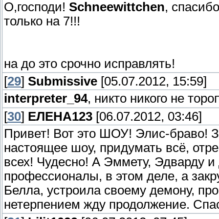
О,господи!
Schneewittchen
, спасиб
только на 7!!!
на до это срочно исправлять!
[
29
]
Submissive
[05.07.2012, 15:59]
interpreter_94
, никто никого не торо
[
30
]
ЕЛЕНА123
[06.07.2012, 03:46]
Привет! Вот это ШОУ! Элис-браво! З
настоящее шоу, придумать всё, отре
всех! Чудесно! А Эммету, Эдварду и
профессионалы, в этом деле, а закру
Белла, устроила своему демону, пр
нетерпением жду продолжение. Спас