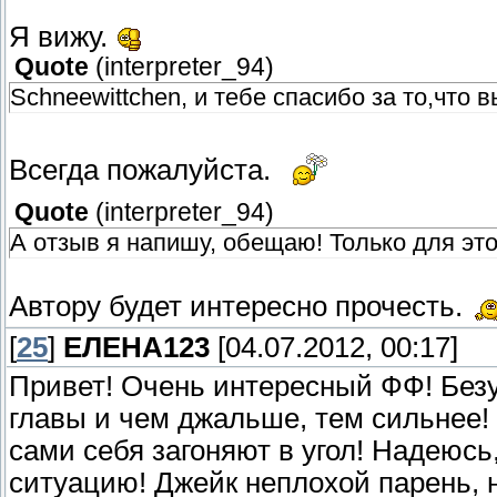
Я вижу.
Quote
(
interpreter_94
)
Schneewittchen, и тебе спасибо за то,что
Всегда пожалуйста.
Quote
(
interpreter_94
)
А отзыв я напишу, обещаю! Только для это
Автору будет интересно прочесть.
[
25
]
ЕЛЕНА123
[04.07.2012, 00:17]
Привет! Очень интересный ФФ! Безу
главы и чем джальше, тем сильнее! 
сами себя загоняют в угол! Надеюсь
ситуацию! Джейк неплохой парень, н