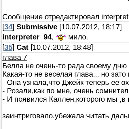
Сообщение отредактировал
interpre
[
34
]
Submissive
[10.07.2012, 18:17]
interpreter_94
,
мило.
[
35
]
Сat
[10.07.2012, 18:48]
глава 7
Белла не очень-то рада своему дню 
Какая-то не веселая глава... но зат
- Она узнала,что Джейк теперь ее ох
- Розали,как по мне, очень сомнител
- И появился Каллен,которого мы ,в 
заинтриговало.убежала читать даль