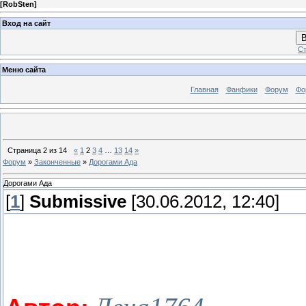
[
RobSten
]
Вход на сайт
В
Ст
Меню сайта
Главная
Фанфики
Форум
Фо
Страница
2
из
14
«
1
2
3
4
…
13
14
»
Форум
»
Законченные
»
Дорогами Ада
Дорогами Ада
[
1
]
Submissive
[30.06.2012, 12:40]