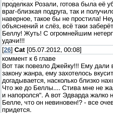
проделках Розали, готова была её у
враг-близкая подруга, так и получил
наверное, такое бы не простила! Неу
объяснений и слёз, всё таки заберё
Беллу! Жуть! С огромнейшим нетер
удачи!!!
[
26
]
Сat
[05.07.2012, 00:08]
коммент к 6 главе
Вот так повезло Джейку!!! Ему дали в
закону жанра, ему захотелось вкусит
догадывается, насколько близко нах
Что же до Беллы.... Стива мне не жал
и напоролся". А вот Эдварда жалко 
Белле, что он невиновен!? - все оч
придется.