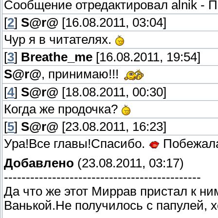
Сообщение отредактировал
alnik
-
П
[
2
]
S@r@
[16.08.2011, 03:04]
Чур я в читателях.
[
3
]
Breathe_me
[16.08.2011, 19:54]
S@r@
, принимаю!!!
[
4
]
S@r@
[18.08.2011, 00:30]
Когда же продочка?
[
5
]
S@r@
[23.08.2011, 16:23]
Ура!Все главы!Спасибо.
Побежала
Добавлено
(23.08.2011, 03:17)
---------------------------------------------
Да что же этот Миррав пристал к ни
Ванькой.Не получилось с папулей, х