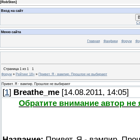
[
RobSten
]
Вход на сайт
В
Ст
Меню сайта
Главная
Фанфики
Форум
Фо
Страница
1
из
1
1
Форум
»
Рейтинг 18+
»
Привет. Я - вампир. Прошлое не выбирают
Привет. Я - вампир. Прошлое не выбирают
[
1
]
Breathe_me
[14.08.2011, 14:05]
Обратите внимание автор не 
Название:
Привет. Я - вампир. Пр