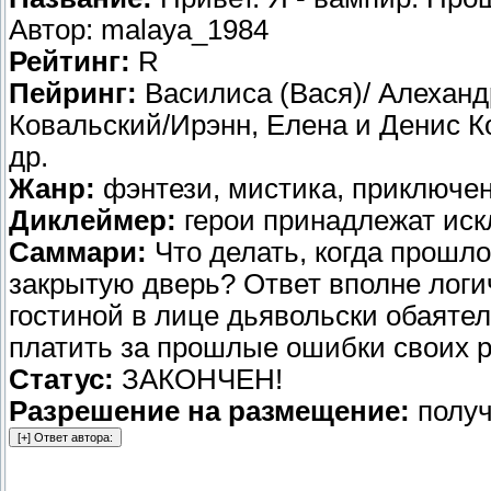
Автор: malaya_1984
Рейтинг:
R
Пейринг:
Василиса (Вася)/ Алеханд
Ковальский/Ирэнн, Елена и Денис К
др.
Жанр:
фэнтези, мистика, приключен
Диклеймер:
герои принадлежат иск
Саммари:
Что делать, когда прошл
закрытую дверь? Ответ вполне логиче
гостиной в лице дьявольски обаятел
платить за прошлые ошибки своих 
Статус:
ЗАКОНЧЕН!
Разрешение на размещение:
получ