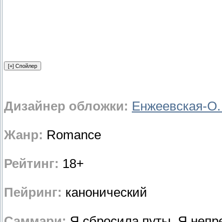
Дизайнер обложки:
Енжеевская-О.
Жанр:
Romance
Рейтинг:
18+
Пейринг:
канонический
Саммари:
Я сбросила путы. Я непре