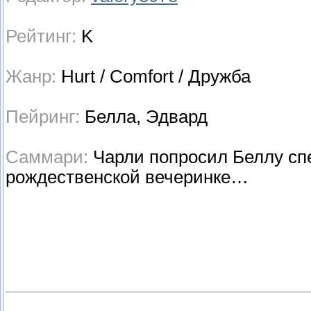
Рейтинг:
K
Жанр:
Hurt / Comfort / Дружба
Пейринг:
Белла, Эдвард
Саммари:
Чарли попросил Беллу спе
рождественской вечеринке…