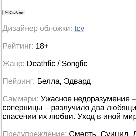
Дизайнер обложки:
tcv
Рейтинг:
18+
Жанр:
Deathfic / Songfic
Пейринг:
Белла, Эдвард
Саммари:
Ужасное недоразумение – 
соперницы – разлучило два любящих
спасении их любви. Уход в иной ми
Предупреждение:
Смерть. Суицид. 