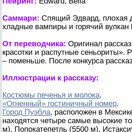
Пейринг:
Edward, Bella
Саммари:
Спящий Эдвард, плохая д
хладные вампиры и горячий вулкан 
От переводчика:
Оригинал рассказ
красотки и распутные сеньориты». 
– поменьше. После конкурса расска
Иллюстрации к рассказу:
Костюмы печенья и молока
.
«Огненный» гостиничный номер
.
Город Пуэбла
, расположен в Мексик
находятся четыре самые высокие то
м), Попокатепетль (5500 м), Истакси