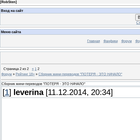
[
RobSten
]
Вход на сайт
В
Ст
Меню сайта
Главная
Фанфики
Форум
Фо
Страница
2
из
2
«
1
2
Форум
»
Рейтинг 18+
»
Сборник мини-переводов "ПОТЕРЯ - ЭТО НАЧАЛО"
Сборник мини-переводов "ПОТЕРЯ - ЭТО НАЧАЛО"
[
1
]
leverina
[11.12.2014, 20:34]