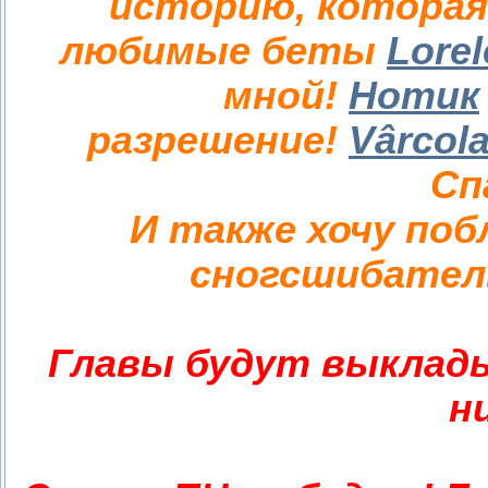
историю, которая
любимые беты
Lorel
мной!
Нотик
разрешение!
Vârcol
Сп
И также хочу по
сногсшибател
Главы будут выклады
н