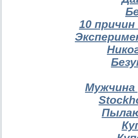
Бе
10 причин
Экспериме
Никог
Безу
Мужчина 
Stockh
Пылаю
Ку
Куп