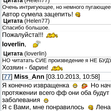
Цитата
(
Helen77
)
Очень интригующее, но немного пугающее
Автор сумела зацепить!
Цитата
(
Helen77
)
Спасибо большое.
Пожалуйста!!!
loverlin
,
Цитата
(
loverlin
)
НО читатать СИЕ произведение я НЕ БУД
Хозяин - барин!
[
77
]
Miss_Ann
[03.10.2013, 10:58]
Я конечно извращенка
Но нач
протяжении всего фф они оба будут
заболевания
Я с Вами, мне понравилось
Лена,