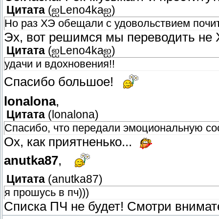
Цитата
(
ஐLeno4kaஐ
)
Но раз ХЭ обещали с удовольствием почит
Эх, вот решимся мы переводить не 
Цитата
(
ஐLeno4kaஐ
)
удачи и вдохновения!!
Спасибо большое!
lonalona
,
Цитата
(
lonalona
)
Спасибо, что передали эмоциональную с
Ох, как приятненько...
anutka87
,
Цитата
(
anutka87
)
я прошусь в пч)))
Списка ПЧ не будет! Смотри внимат