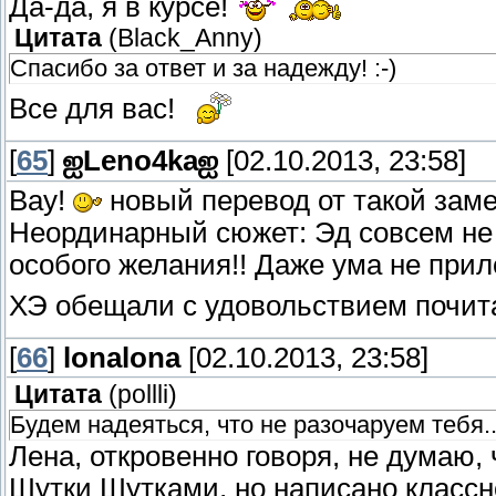
Да-да, я в курсе!
Цитата
(
Black_Anny
)
Спасибо за ответ и за надежду! :-)
Все для вас!
[
65
]
ஐLeno4kaஐ
[02.10.2013, 23:58]
Вау!
новый перевод от такой заме
Неординарный сюжет: Эд совсем не п
особого желания!! Даже ума не прило
ХЭ обещали с удовольствием почита
[
66
]
lonalona
[02.10.2013, 23:58]
Цитата
(
pollli
)
Будем надеяться, что не разочаруем тебя.
Лена, откровенно говоря, не думаю, 
Шутки Шутками, но написано классн