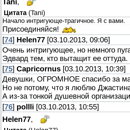
Tani
,
Цитата
(
Tani
)
Начало интригующе-трагичное. Я с вами.
Присоединяйся!
[
74
]
Helen77
[03.10.2013, 09:06]
Очень интригующее, но немного пуга
Эдвард тем, кто вытащит ее оттуда
[
75
]
Capricornus
[03.10.2013, 10:39]
Девушки, ОГРОМНОЕ спасибо за ма
Но не потому, что я люблю Джастин
А из-за тонкой душевной организац
[
76
]
pollli
[03.10.2013, 10:55]
Helen77
,