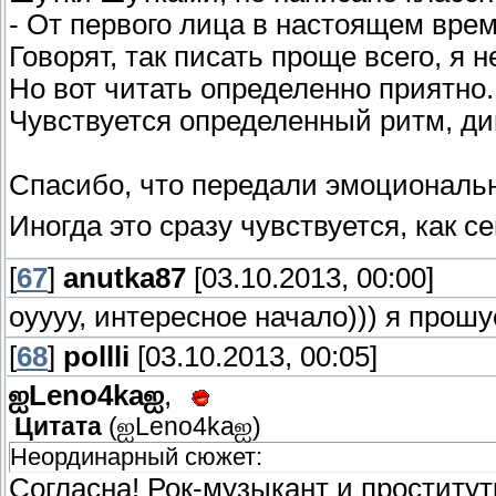
- От первого лица в настоящем вре
Говорят, так писать проще всего, я н
Но вот читать определенно приятно
Чувствуется определенный ритм, д
Спасибо, что передали эмоционал
Иногда это сразу чувствуется, как 
[
67
]
anutka87
[03.10.2013, 00:00]
оуууу, интересное начало))) я прошус
[
68
]
pollli
[03.10.2013, 00:05]
ஐLeno4kaஐ
,
Цитата
(
ஐLeno4kaஐ
)
Неординарный сюжет:
Согласна! Рок-музыкант и проститут