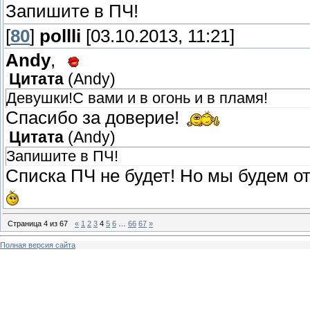
Запишите в ПЧ!
[
80
]
pollli
[03.10.2013, 11:21]
Andy
,
Цитата
(
Andy
)
Девушки!С вами и в огонь и в пламя!
Спасибо за доверие!
Цитата
(
Andy
)
Запишите в ПЧ!
Списка ПЧ не будет! Но мы будем о
Страница
4
из
67
«
1
2
3
4
5
6
…
66
67
»
Полная версия сайта