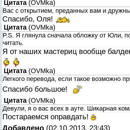
Цитата
(
OVMka
)
Вас с открытием, преданных вам и дружны
Спасибо, Оля!
Цитата
(
OVMka
)
P.S. Я глянула сначала обложку от Юли, 
читать.
Я от наших мастериц вообще балде
Цитата
(
OVMka
)
Легкого перевода, если такое возможно пр
Спасибо большое!
Цитата
(
OVMka
)
Девули, я о вас всех в ауте. Шикарная ко
Постараемся оправдать!
Добавлено
(02.10.2013, 23:43)