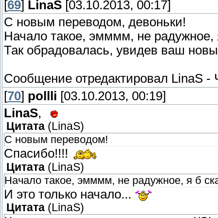
[
69
]
LinaS
[03.10.2013, 00:17]
С новым переводом, девоньки!
Начало такое, эмммм, не радужное, 
Так обрадовалась, увидев ваш новый
Сообщение отредактировал
LinaS
-
[
70
]
pollli
[03.10.2013, 00:19]
LinaS
,
Цитата
(
LinaS
)
С новым переводом!
Спасибо!!!!
Цитата
(
LinaS
)
Начало такое, эмммм, не радужное, я б ска
И это только начало...
Цитата
(
LinaS
)