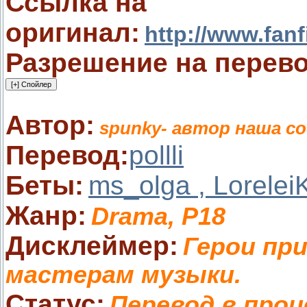
Ссылка на
оригинал:
http://www.fan
Разрешение на перево
Автор:
spunky- автор наша с
Перевод:
pollli
Беты:
ms_olga , Lorelei
Жанр
:
Drama, P18
Дисклеймер:
Герои пр
мастерам музыки.
Статус:
Перевод в проц