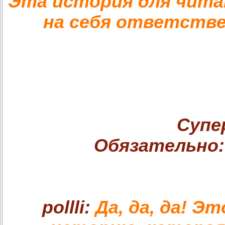
Эта история для читат
на себя ответств
Супе
Обязательно: 
pollli:
Да, да, да! Э