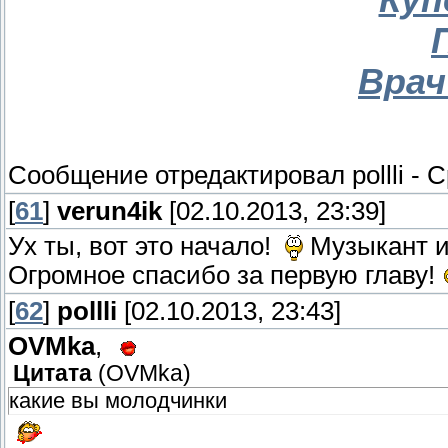
Врач
Сообщение отредактировал
pollli
-
С
[
61
]
verun4ik
[02.10.2013, 23:39]
Ух ты, вот это начало!
Музыкант и 
Огромное спасибо за первую главу!
[
62
]
pollli
[02.10.2013, 23:43]
OVMka
,
Цитата
(
OVMka
)
какие вы молодчинки