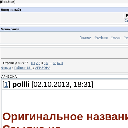
[
RobSten
]
Вход на сайт
В
Ст
Меню сайта
Главная
Фанфики
Форум
Фо
Страница
4
из
67
«
1
2
3
4
5
6
…
66
67
»
Форум
»
Рейтинг 18+
»
АРИЗОНА
АРИЗОНА
[
1
]
pollli
[02.10.2013, 18:31]
Оригинальное назван