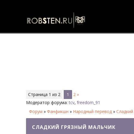
Сладкий грязный мальчик - Ф
Страница
1
из
2
1
2
»
Модератор форума:
tcv
,
freedom_91
Форум
»
Фанфикшн
»
Народный перевод
»
Сладкий
СЛАДКИЙ ГРЯЗНЫЙ МАЛЬЧИК