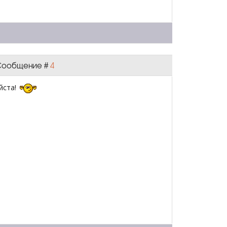
| Сообщение #
4
йста!