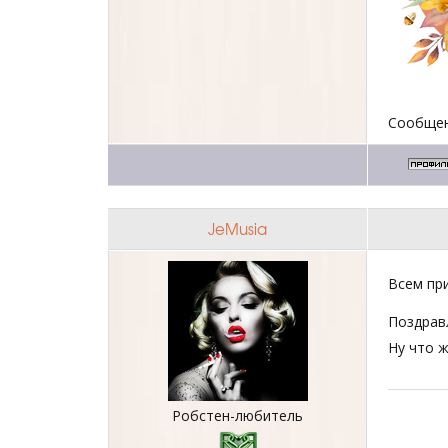
Сообщен
JeMusia
Всем пр
Поздрав
Ну что ж
Робстен-любитель