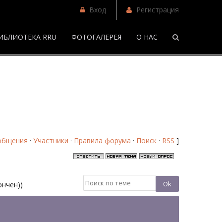
Вход
Регистрация
ИБЛИОТЕКА RRU
ФОТОГАЛЕРЕЯ
О НАС
/
Сладкий грязный мальчик - Форум
общения
·
Участники
·
Правила форума
·
Поиск
·
RSS
]
ончен))