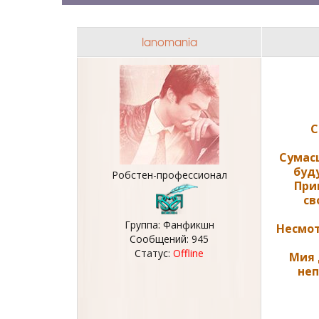
Ianomania
С
Сумас
буд
Робстен-профессионал
При
св
Группа: Фанфикшн
Несмот
Сообщений:
945
Статус:
Offline
Мия 
неп