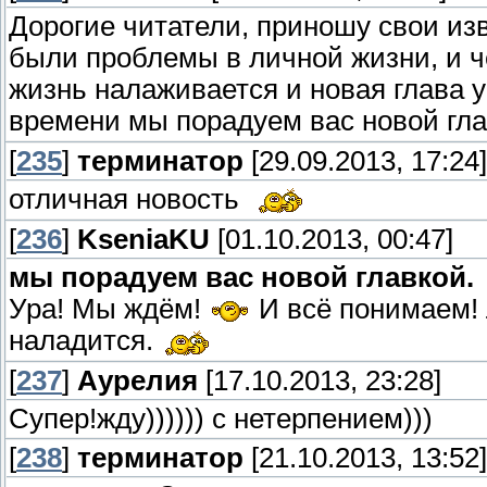
Дорогие читатели, приношу свои изв
были проблемы в личной жизни, и ч
жизнь налаживается и новая глава у
времени мы порадуем вас новой гла
[
235
]
терминатор
[29.09.2013, 17:24]
отличная новость
[
236
]
KseniaKU
[01.10.2013, 00:47]
мы порадуем вас новой главкой.
Ура! Мы ждём!
И всё понимаем! 
наладится.
[
237
]
Аурелия
[17.10.2013, 23:28]
Супер!жду)))))) с нетерпением)))
[
238
]
терминатор
[21.10.2013, 13:52]