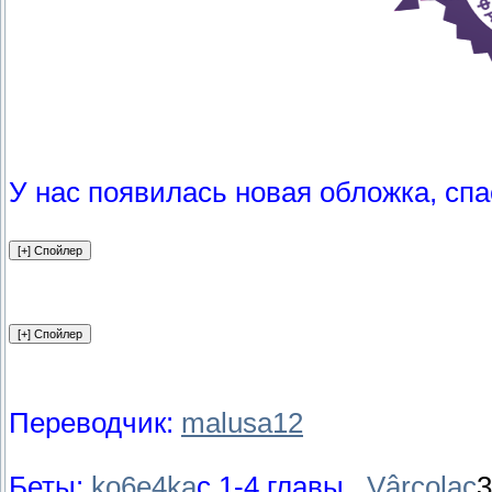
У нас появилась новая обложка, сп
Переводчик:
malusa12
Беты:
ko6e4ka
с 1-4 главы ,
Vârcolac
3