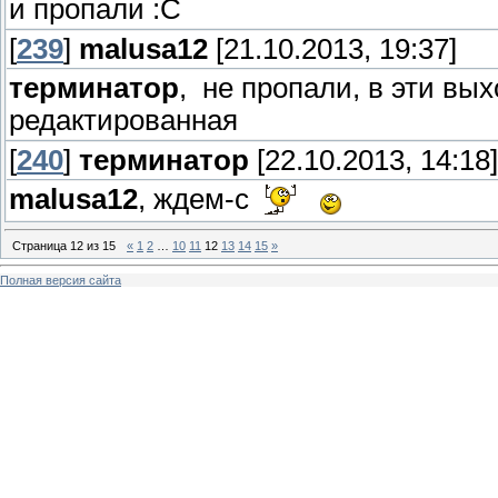
и пропали :С
[
239
]
malusa12
[21.10.2013, 19:37]
терминатор
, не пропали, в эти вы
редактированная
[
240
]
терминатор
[22.10.2013, 14:18]
malusa12
, ждем-с
Страница
12
из
15
«
1
2
…
10
11
12
13
14
15
»
Полная версия сайта