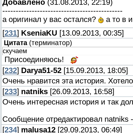
Добавлено
(31.08.2013, 22:19)
---------------------------------------------
а оригинал у вас остался?
а то в 
[
231
]
KseniaKU
[13.09.2013, 00:35]
Цитата
(
терминатор
)
скучаем
Присоединяюсь!
[
232
]
Darya51-52
[15.09.2013, 18:05]
Очень нравится эта история. Хотело
[
233
]
natniks
[26.09.2013, 16:58]
Очень интересная история и так дол
Сообщение отредактировал
natniks
[
234
]
malusa12
[29.09.2013, 06:49]