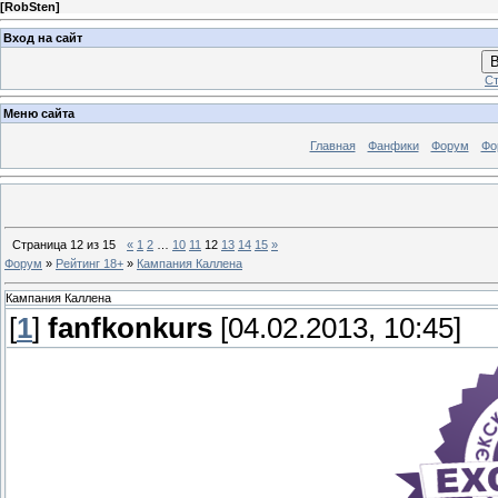
[
RobSten
]
Вход на сайт
В
Ст
Меню сайта
Главная
Фанфики
Форум
Фо
Страница
12
из
15
«
1
2
…
10
11
12
13
14
15
»
Форум
»
Рейтинг 18+
»
Кампания Каллена
Кампания Каллена
[
1
]
fanfkonkurs
[04.02.2013, 10:45]