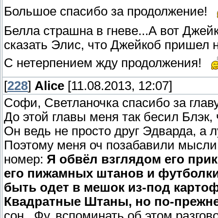
Большое спасибо за продолжение!
Белла страшна в гневе...А вот Джейк
сказать Элис, что Джейкоб пришел 
С нетерпением жду продолжения!
[
228
]
Alice
[11.08.2013, 12:07]
Софи, Светланочка спасибо за главу
До этой главы меня так бесил Блэк, 
Он ведь не просто друг Эдварда, а л
Поэтому меня оч позабавили мысли 
номер:
Я обвёл взглядом его прик
его пижамных штанов и футболки.
быть одет в мешок из-под карто
Квадратные Штаны, но по-прежн
сон...Фу, вспоминать об этом разгов