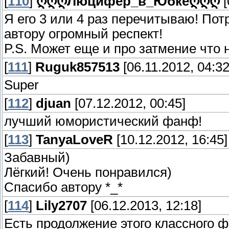
[
110
]
ღღღЛюцифер_в_Юбкеღღღ
[
Я его 3 или 4 раз перечитываю! По
автору огромный респект!
P.S. Может еще и про затмение что
[
111
]
Ruguk857513
[06.11.2012, 04:32
Super
[
112
]
djuan
[07.12.2012, 00:45]
лучший юмористический фанф!
[
113
]
TanyaLoveR
[10.12.2012, 16:45]
Забавный)
Лёгкий! Очень понравился)
Спасибо автору *_*
[
114
]
Lily2707
[06.12.2013, 12:18]
Есть продолжение этого классного 