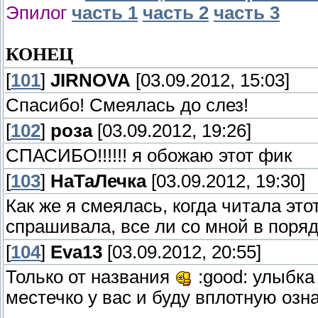
Эпилог
часть 1
часть 2
часть 3
КОНЕЦ
[
101
]
JIRNOVA
[03.09.2012, 15:03]
Спасибо! Смеялась до слез!
[
102
]
роза
[03.09.2012, 19:26]
СПАСИБО!!!!!! я обожаю этот фик
[
103
]
НаТаЛечка
[03.09.2012, 19:30]
Как же я смеялась, когда читала эт
спрашивала, все ли со мной в порядк
[
104
]
Eva13
[03.09.2012, 20:55]
Только от названия
:good: улыбк
местечко у вас и буду вплотную оз