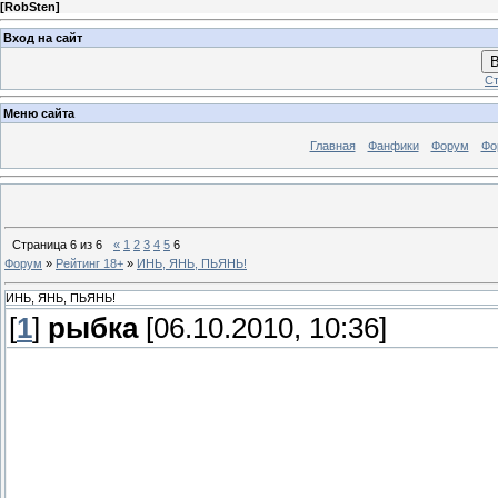
[
RobSten
]
Вход на сайт
В
Ст
Меню сайта
Главная
Фанфики
Форум
Фо
Страница
6
из
6
«
1
2
3
4
5
6
Форум
»
Рейтинг 18+
»
ИНЬ, ЯНЬ, ПЬЯНЬ!
ИНЬ, ЯНЬ, ПЬЯНЬ!
[
1
]
рыбка
[06.10.2010, 10:36]