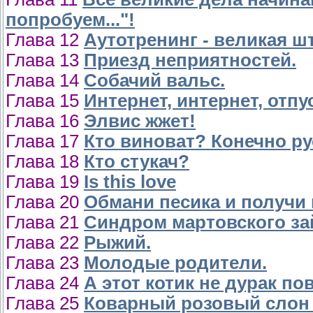
попробуем..."!
Глава 12
Аутотренинг - великая ш
Глава 13
Приезд неприятностей.
Глава 14
Собачий вальс.
Глава 15
Интернет, интернет, отпу
Глава 16
Элвис жжет!
Глава 17
Кто виноват? Конечно ру
Глава 18
Кто стукач?
Глава 19
Is this love
Глава 20
Обмани песика и получи 
Глава 21
Синдром мартовского за
Глава 22
Рыжий.
Глава 23
Молодые родители.
Глава 24
А этот котик не дурак по
Глава 25
Коварный розовый слон v