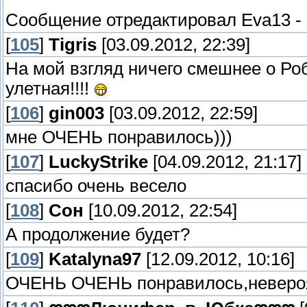
Сообщение отредактировал
Eva13
-
[
105
]
Tigris
[03.09.2012, 22:39]
На мой взгляд ничего смешнее о Ро
улетная!!!!
[
106
]
gin003
[03.09.2012, 22:59]
мне ОЧЕНЬ понравилось)))
[
107
]
LuckyStrike
[04.09.2012, 21:17]
спасибо очень весело
[
108
]
Сон
[10.09.2012, 22:54]
А продолжение будет?
[
109
]
Katalyna97
[12.09.2012, 10:16]
ОЧЕНЬ ОЧЕНЬ понравилось,неверо