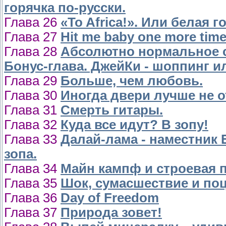
горячка по-русски.
Глава 26
«To Africa!». Или белая 
Глава 27
Hit me baby one more time
Глава 28
Абсолютно нормальное 
Бонус-глава. ДжейКи - шоппинг и
Глава 29
Больше, чем любовь.
Глава 30
Иногда двери лучше не о
Глава 31
Смерть гитары.
Глава 32
Куда все идут? В зопу!
Глава 33
Далай-лама - наместник
зопа.
Глава 34
Майн кампф и строевая п
Глава 35
Шок, сумасшествие и поц
Глава 36
Day of Freedom
Глава 37
Природа зовет!