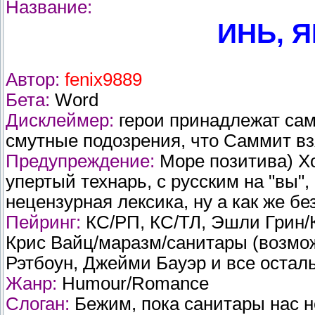
Название:
ИНЬ, Я
Автор:
fenix9889
Бета:
Word
Дисклеймер:
герои принадлежат сами
смутные подозрения, что Саммит вз
Предупреждение:
Море позитива) Х
упертый технарь, с русским на "вы
нецензурная лексика, ну а как же бе
Пейринг:
КС/РП, КС/ТЛ, Эшли Грин/К
Крис Вайц/маразм/санитары (возмож
Рэтбоун, Джейми Бауэр и все остал
Жанр:
Humour/Romance
Слоган:
Бежим, пока санитары нас н