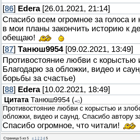
[
86
]
Edera
[26.01.2021, 21:14]
Спасибо всем огромное за голоса и 
в мои планы закончить историю к де
обещаю!
[
87
]
Танюш9954
[09.02.2021, 13:49]
Противостояние любви с корыстью 
Благодарю за обложки, видео и сау
борьбы за счастье)
[
88
]
Edera
[10.02.2021, 18:49]
Цитата
Танюш9954
(
)
Противостояние любви с корыстью и злоб
обложки, видео и саунд. Спасибо автору з
Спасибо огромное, что читали!
Страница
5
из
5
«
1
2
3
4
5