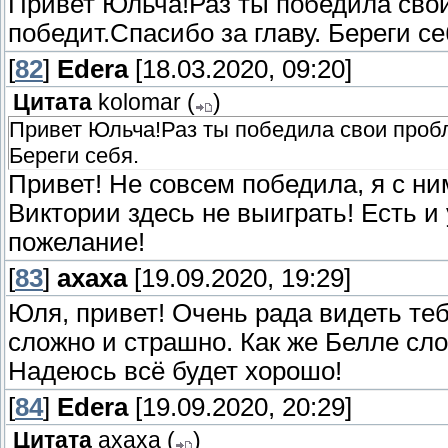
Привет Юльча!Раз ты победила свои
победит.Спасибо за главу. Береги се
[
82
]
Edera
[18.03.2020, 09:20]
Цитата
kolomar
(
)
Привет Юльча!Раз ты победила свои пробл
Береги себя.
Привет! Не совсем победила, я с ни
Виктории здесь не выиграть! Есть и 
пожелание!
[
83
]
ахаха
[19.09.2020, 19:29]
Юля, привет! Очень рада видеть теб
сложно и страшно. Как же Белле сло
Надеюсь всё будет хорошо!
[
84
]
Edera
[19.09.2020, 20:29]
Цитата
ахаха
(
)