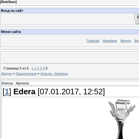
[
RobSten
]
Вход на сайт
В
Ст
Меню сайта
Главная
Фанфики
Форум
Фо
Страница
5
из
5
«
1
2
3
4
5
Форум
»
Законченные
»
Аляска - Аризона
Аляска - Аризона
[
1
]
Edera
[07.01.2017, 12:52]