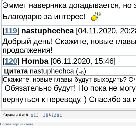
Эммет наверняка догадывается, но э
Благодарю за интерес!
[
119
]
nastuphechca
[04.11.2020, 20:2
Добрый день! Скажите, новые главы
продолжения!
[
120
]
Homba
[06.11.2020, 15:46]
Цитата
nastuphechca
(
)
Скажите, новые главы будут выходить? О
Обязательно будут! Но пока не могу 
вернуться к переводу. ) Спасибо за
Страница
6
из
9
«
1
2
…
4
5
6
7
8
9
»
Полная версия сайта