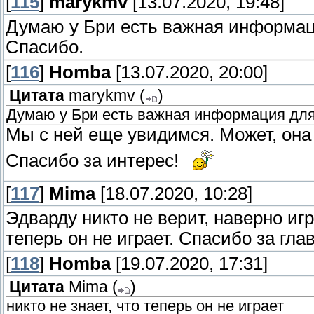
[
115
]
marykmv
[13.07.2020, 19:48]
Думаю у Бри есть важная информац
Спасибо.
[
116
]
Homba
[13.07.2020, 20:00]
Цитата
marykmv
(
)
Думаю у Бри есть важная информация для
Мы с ней еще увидимся. Может, она
Спасибо за интерес!
[
117
]
Mima
[18.07.2020, 10:28]
Эдварду никто не верит, наверно игр
теперь он не играет. Спасибо за гла
[
118
]
Homba
[19.07.2020, 17:31]
Цитата
Mima
(
)
никто не знает, что теперь он не играет