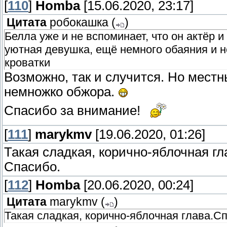
[
110
]
Homba
[15.06.2020, 23:17]
Цитата
робокашка
(
)
Белла уже и не вспоминает, что он актёр и
уютная девушка, ещё немного обаяния и н
кроватки
Возможно, так и случится. Но местн
немножко обжора.
Спасибо за внимание!
[
111
]
marykmv
[19.06.2020, 01:26]
Такая сладкая, корично-яблочная гл
Спасибо.
[
112
]
Homba
[20.06.2020, 00:24]
Цитата
marykmv
(
)
Такая сладкая, корично-яблочная глава.С