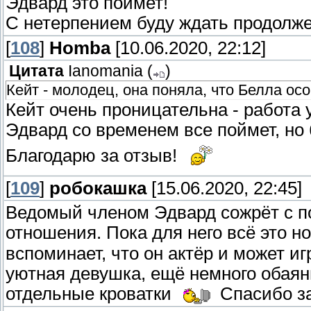
Эдвард это поймет!
С нетерпением буду ждать продолже
[
108
]
Homba
[10.06.2020, 22:12]
Цитата
Ianomania
(
)
Кейт - молодец, она поняла, что Белла ос
Кейт очень проницательна - работа 
Эдвард со временем все поймет, но
Благодарю за отзыв!
[
109
]
робокашка
[15.06.2020, 22:45]
Ведомый членом Эдвард сожрёт с по
отношения. Пока для него всё это н
вспоминает, что он актёр и может иг
уютная девушка, ещё немного обаян
отдельные кроватки
Спасибо за