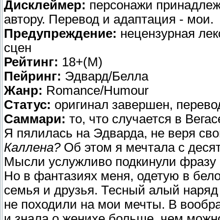
Дисклеймер:
персонажи принадлеж
автору. Перевод и адаптация - мои.
Предупреждение:
нецензурная лек
сцен
Рейтинг:
18+(M)
Пейринг:
Эдвард/Белла
Жанр:
Romance/Humour
Статус:
оригинал завершен, перевод
Саммари:
то, что случается в Вегас
Я пялилась на Эдварда, не веря св
Каллена?
Об этом я мечтала с десяти
Мысли услужливо подкинули фразу
Но в фантазиях меня, одетую в бел
семья и друзья. Тесный алый наряд 
не походили на мои мечты. В вообр
и знала о женихе больше, чем можн