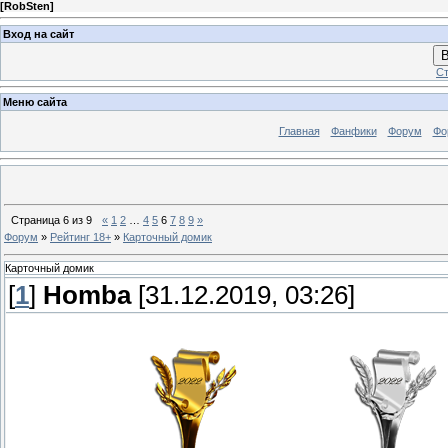
[
RobSten
]
Вход на сайт
В
Ст
Меню сайта
Главная
Фанфики
Форум
Фо
Страница
6
из
9
«
1
2
…
4
5
6
7
8
9
»
Форум
»
Рейтинг 18+
»
Карточный домик
Карточный домик
[
1
]
Homba
[31.12.2019, 03:26]