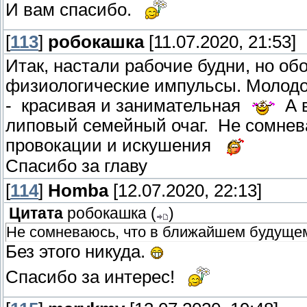
И вам спасибо.
[
113
]
робокашка
[11.07.2020, 21:53]
Итак, настали рабочие будни, но о
физиологические импульсы. Молодож
- красивая и занимательная
А в
липовый семейный очаг. Не сомнев
провокации и искушения
Спасибо за главу
[
114
]
Homba
[12.07.2020, 22:13]
Цитата
робокашка
(
)
Не сомневаюсь, что в ближайшем будущем
Без этого никуда.
Спасибо за интерес!