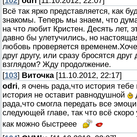
[
102
]
odri
[11.10.2012, 22:07]
Всё так ярко представляется, как б
знакомы. Теперь мы знаем, что дума
на что любит Кристен. Десять лет, 
давно бы улетучились, но настоящая
любовь проверяется временем.Хочетс
друг другу, или сразу бросятся друг
взглядом? Жду продолжение.
[
103
]
Виточка
[11.10.2012, 22:17]
odri
, я очень рада,что история теб
история не оставит равнодушной
рада,что смогла передать все эмоци
следующей главе, так что всё скор
как можно быстреее