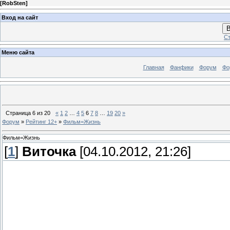
[
RobSten
]
Вход на сайт
В
Ст
Меню сайта
Главная
Фанфики
Форум
Фо
Страница
6
из
20
«
1
2
…
4
5
6
7
8
…
19
20
»
Форум
»
Рейтинг 12+
»
Фильм=Жизнь
Фильм=Жизнь
[
1
]
Виточка
[04.10.2012, 21:26]