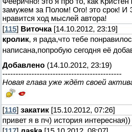
Феерично! это я про то, как Кристен
замужем за Полом! Ого! это срок! 
нравится ход мыслей автора!
[
115
]
Виточка
[14.10.2012, 23:19]
кролик
, я рада,что тебе понравилос
написана,попробую сегодня её доб
Добавлено
(14.10.2012, 23:19)
---------------------------------------------
Новая глава уже ждёт своей актив
[
116
]
закатик
[15.10.2012, 07:26]
привет я в пч) история интересная))
[
117
]
лаska
[15.10.2012, 08:07]