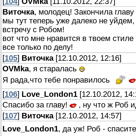
[
104
]
OVMka
[11.10.2012, 22:37]
Виточка
, молодец! Закончила главу
мы тут теперь уже далеко не уйдем,
встречу с Робом!
вот что мне нравится в твоем стиле 
все только по делу!
[
105
]
Виточка
[12.10.2012, 12:16]
OVMka
, я старалась
Я рада,что тебе понравилось
[
106
]
Love_London1
[12.10.2012, 14:
Спасибо за главу!
, ну что ж Роб 
[
107
]
Виточка
[12.10.2012, 14:57]
Love_London1
, да уж! Роб - спасит