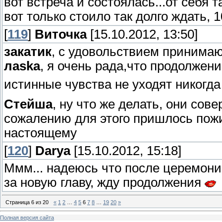
вот встреча и состоялась...от себя 
вот только стоило так долго ждать, 1
[
119
]
Виточка
[15.10.2012, 13:50]
закатик
, с удовольствием принимаю
лаska
, я очень рада,что продолжени
истинные чувства не уходят никогд
Стейша
, ну что же делать, они сов
сожалению для этого пришлось пожит
настоящему
[
120
]
Darya
[15.10.2012, 15:18]
Ммм... надеюсь что после церемони
за новую главу, жду продолжения
Страница
6
из
20
«
1
2
…
4
5
6
7
8
…
19
20
»
Полная версия сайта