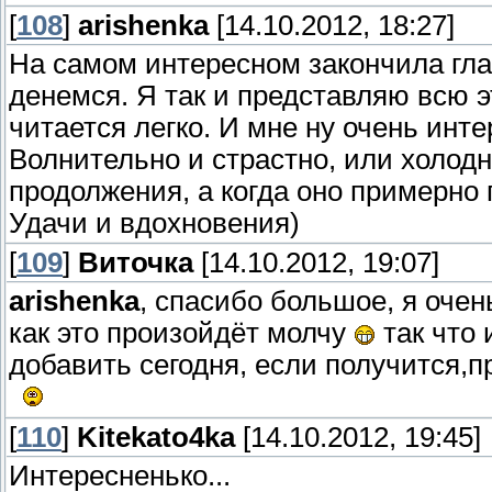
[
108
]
arishenka
[14.10.2012, 18:27]
На самом интересном закончила главу
денемся. Я так и представляю всю 
читается легко. И мне ну очень инте
Волнительно и страстно, или холод
продолжения, а когда оно примерно
Удачи и вдохновения)
[
109
]
Виточка
[14.10.2012, 19:07]
arishenka
, спасибо большое, я очен
как это произойдёт молчу
так что 
добавить сегодня, если получится,п
[
110
]
Kitekato4ka
[14.10.2012, 19:45]
Интересненько...