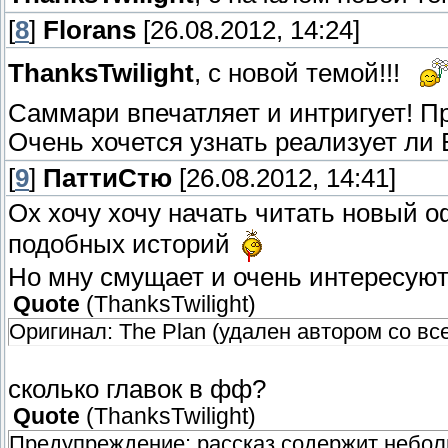
[
8
]
Florans
[26.08.2012, 14:24]
ThanksTwilight
, с новой темой!!!
Саммари впечатляет и интригует! П
Очень хочется узнать реализует ли
[
9
]
ПаттиСтю
[26.08.2012, 14:41]
Ох хочу хочу начать читать новый 
подобных историй
Но мну смущает и очень интересуют
Quote
(
ThanksTwilight
)
Оригинал: The Plan (удален автором со вс
сколько главок в фф?
Quote
(
ThanksTwilight
)
Предупреждение: рассказ содержит небол