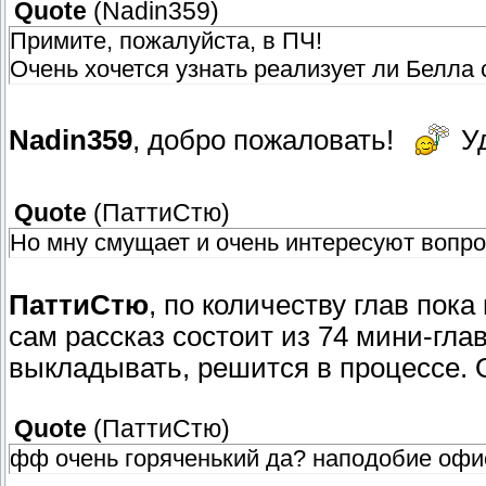
Quote
(
Nadin359
)
Примите, пожалуйста, в ПЧ!
Очень хочется узнать реализует ли Белла
Nadin359
, добро пожаловать!
Уд
Quote
(
ПаттиСтю
)
Но мну смущает и очень интересуют вопро
ПаттиСтю
, по количеству глав пока
сам рассказ состоит из 74 мини-гла
выкладывать, решится в процессе. 
Quote
(
ПаттиСтю
)
фф очень горяченький да? наподобие офи