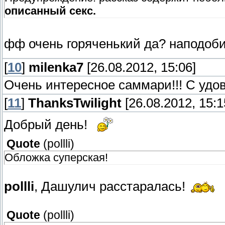
описанный секс.
фф очень горяченький да? наподоб
[
10
]
milenka7
[26.08.2012, 15:06]
Очень интересное саммари!!! С удов
[
11
]
ThanksTwilight
[26.08.2012, 15:1
Добрый день!
Quote
(
pollli
)
Обложка суперская!
pollli
, Дашулич расстаралась!
Quote
(
pollli
)