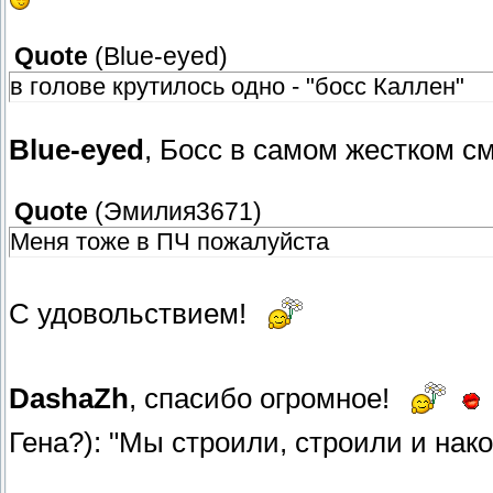
Quote
(
Blue-eyed
)
в голове крутилось одно - "босс Каллен"
Blue-eyed
, Босс в самом жестком с
Quote
(
Эмилия3671
)
Меня тоже в ПЧ пожалуйста
С удовольствием!
DashaZh
, спасибо огромное!
Гена?): "Мы строили, строили и нак