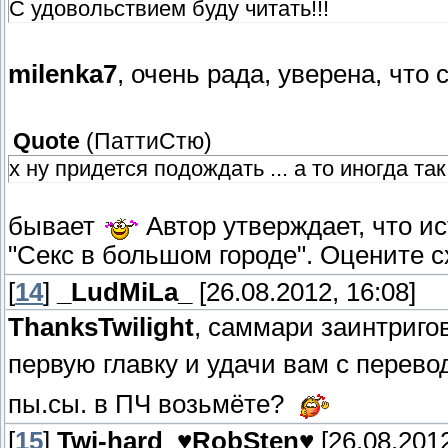
С удовольствием буду читать!!!
milenka7
, очень рада, уверена, что
Quote
(
ПаттиСтю
)
х ну придется подождать ... а то иногда так
бывает
Автор утверждает, что и
"Секс в большом городе". Оцените 
[
14
]
_LudMiLa_
[26.08.2012, 16:08]
ThanksTwilight
, саммари заинтриго
первую главку и удачи вам с перев
пы.сы. в ПЧ возьмёте?
[
15
]
Twi-hard_♥RobSten♥
[26.08.2012