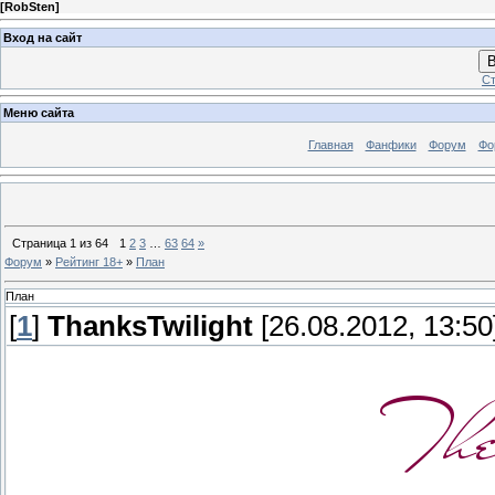
[
RobSten
]
Вход на сайт
В
Ст
Меню сайта
Главная
Фанфики
Форум
Фо
Страница
1
из
64
1
2
3
…
63
64
»
Форум
»
Рейтинг 18+
»
План
План
[
1
]
ThanksTwilight
[26.08.2012, 13:50