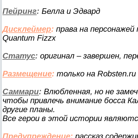
Пейринг
:
Белла и Эдвард
Дисклеймер
:
права на персонажей
Quantum Fizzx
Статус
:
оригинал – завершен, пер
Размещение
:
только на Robsten.ru
Саммари
:
Влюбленная, но не замеч
чтобы привлечь внимание босса Кал
другие планы.
Все герои в этой истории являют
Предупреждение
:
рассказ содержи