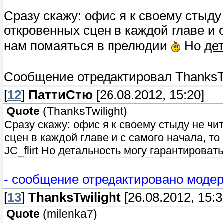
Сразу скажу: офис я к своему стыду
откровенных сцен в каждой главе и с
нам помаяться в прелюдии
Но
де
Сообщение отредактировал
ThanksT
[
12
]
ПаттиСтю
[26.08.2012, 15:20]
Quote
(
ThanksTwilight
)
Сразу скажу: офис я к своему стыду не чи
сцен в каждой главе и с самого начала, т
JC_flirt Но детальность могу гарантировать
- сообщение отредактировано модер
[
13
]
ThanksTwilight
[26.08.2012, 15:3
Quote
(
milenka7
)