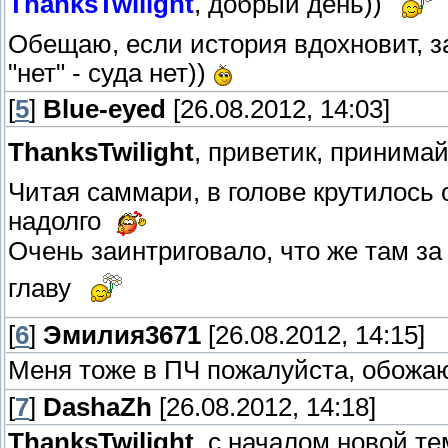
ThanksTwilight
, добрый день))
Обещаю, если история вдохновит, зат
"нет" - суда нет))
[
5
]
Blue-eyed
[26.08.2012, 14:03]
ThanksTwilight
, приветик, принима
Читая саммари, в голове крутилось о
надолго
Очень заинтриговало, что же там за
главу
[
6
]
Эмилия3671
[26.08.2012, 14:15]
Меня тоже в ПЧ пожалуйста, обожа
[
7
]
DashaZh
[26.08.2012, 14:18]
ThanksTwilight
, с началом новой тем