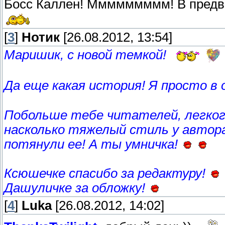
Босс Каллен! Ммммммммм! В предв
[
3
]
Нотик
[26.08.2012, 13:54]
Маришик, с новой темкой!
Да еще какая история! Я просто в
Побольше тебе читателей, легког
насколько тяжелый стиль у автора 
потянули ее! А ты умничка!
Ксюшечке спасибо за редактуру!
Дашуличке за обложку!
[
4
]
Luka
[26.08.2012, 14:02]