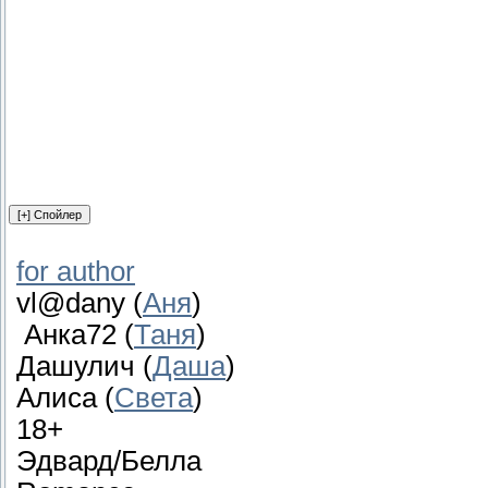
for author
vl@dany (
Аня
)
Анка72 (
Таня
)
Дашулич (
Даша
)
Алиса (
Света
)
18+
Эдвард/Белла