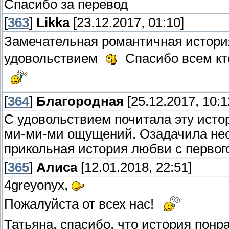
Спасибо за перевод
[
363
]
Likka
[23.12.2017, 01:10]
Замечательная романтичная истор
удовольствием
Спасибо всем кто
[
364
]
Благородная
[25.12.2017, 10:1
С удовольствием почитала эту исто
ми-ми-ми ощущений. Озадачила не
прикольная история любви с первог
[
365
]
Алиса
[12.01.2018, 22:51]
4greyonyx,
Пожалуйста от всех нас!
Татьяна, спасибо, что история понр