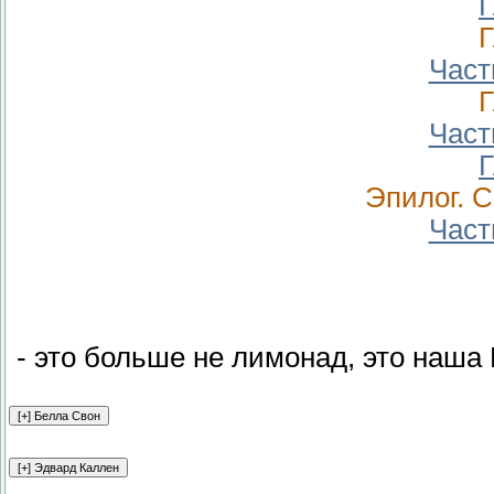
Г
Г
Част
Г
Част
Г
Эпилог. С
Част
- это больше не лимонад, это наша