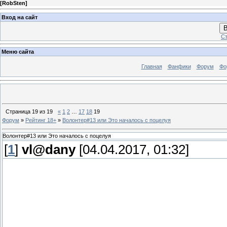
[
RobSten
]
Вход на сайт
В
Ст
Меню сайта
Главная
Фанфики
Форум
Фо
Страница
19
из
19
«
1
2
…
17
18
19
Форум
»
Рейтинг 18+
»
Волонтер#13 или Это началось с поцелуя
Волонтер#13 или Это началось с поцелуя
[
1
]
vl@dany
[04.04.2017, 01:32]