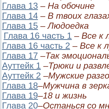
Глава 13
– На обочине
Глава 14
– В твоих глаза
Глава 15
– Людоедка
Глава 16 часть 1
– Все к
Глава 16 часть 2
– Все к 
Глава 17
–Так эмоционал
Ауттейк 1
–Трюки и развл
Ауттейк 2
–Мужские разг
Глава 18
–Мужчина в зерк
Глава 19
–18 и жизнь
Глава 20
–Останься со м