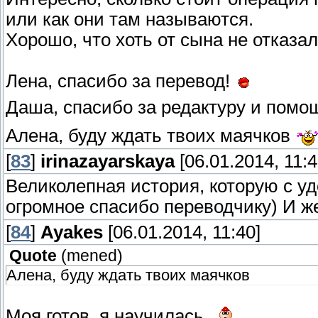
или как они там называются.
Хорошо, что хоть от сына не отказал
Лена, спасибо за перевод!
Даша, спасибо за редактуру и помо
Алена, буду ждать твоих маячков
[
83
]
irinazayarskaya
[06.01.2014, 11:4
Великолепная история, которую с у
огромное спасибо переводчику) И ж
[
84
]
Ayakes
[06.01.2014, 11:40]
Quote
(
mened
)
Алена, буду ждать твоих маячков
Моя готов, я научилась.