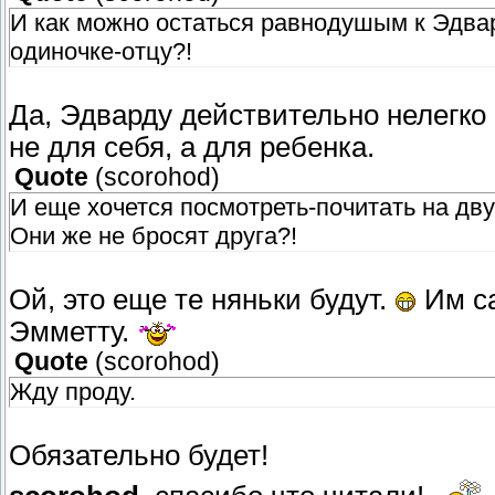
И как можно остаться равнодушым к Эдвар
одиночке-отцу?!
Да, Эдварду действительно нелегко
не для себя, а для ребенка.
Quote
(
scorohod
)
И еще хочется посмотреть-почитать на д
Они же не бросят друга?!
Ой, это еще те няньки будут.
Им са
Эмметту.
Quote
(
scorohod
)
Жду проду.
Обязательно будет!