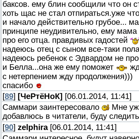
баксов. ему блин сообщили что он ст
хоть щас не стал отпираться.уже что
и начало действительно грубое... ма
принципе неудивительно, ему мама 
про его отца. правдивых гадостей
надеюсь отец с сыном все-таки пола
надеюсь ребенок с Эдвардом не про
и Белла...она же ему поможет
жд
с нетерпением жду продолжения)))
спасибо
[
89
]
[ЧеРтёНоК]
[06.01.2014, 11:41]
Саммари заинтересовало
Мне уже
добавлюсь в читатели, буду следить
[
90
]
zelphira
[06.01.2014, 11:41]
Саммари интересное, будут наверное