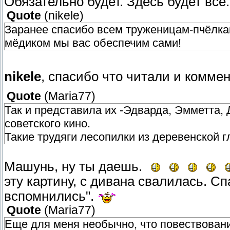
Обязательно будет. Здесь будет все.
Quote
(
nikele
)
Заранее спасибо всем труженицам-пчёлкам
мёдиком мы вас обеспечим сами!
nikele
, спасибо что читали и комме
Quote
(
Maria77
)
Так и представила их -Эдварда, Эмметта, 
советского кино.
Такие трудяги лесопилки из деревенской гл
Машунь, ну ты даешь.
эту картину, с дивана свалилась. Сп
вспомнились".
Quote
(
Maria77
)
Еще для меня необычно, что повествование 