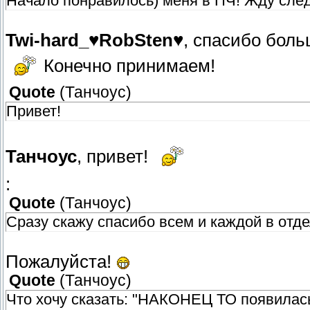
Начало понравилось) меня в ПЧ! Жду след
Twi-hard_♥RobSten♥
, спасибо боль
Конечно принимаем!
Quote
(
Танчоус
)
Привет!
Танчоус
, привет!
:
Quote
(
Танчоус
)
Сразу скажу спасибо всем и каждой в отд
Пожалуйста!
Quote
(
Танчоус
)
Что хочу сказать: "НАКОНЕЦ ТО появилас