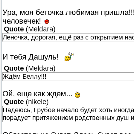
Ура, моя беточка любимая пришла!!
человечек!
Quote
(
Meldara
)
Леночка, дорогая, ещё раз с открытием нас!
И тебя Дашуль!
Quote
(
Meldara
)
Ждём Беллу!!!
Ой, еще как ждем...
Quote
(
nikele
)
Надеюсь, Грубое начало будет хоть иног
порадует притяжением родственных душ 