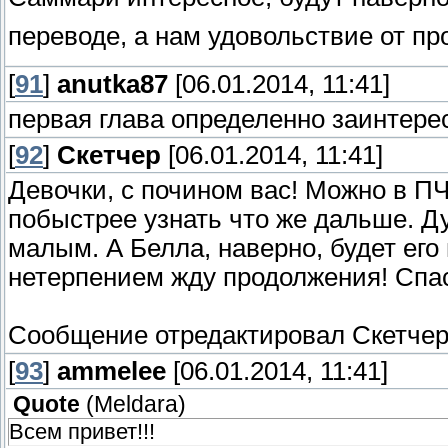
переводе, а нам удовольствие от пр
[
91
]
anutka87
[06.01.2014, 11:41]
первая глава определенно заинтерес
[
92
]
Скетчер
[06.01.2014, 11:41]
Девочки, с почином вас! Можно в П
побыстрее узнать что же дальше. Д
малым. А Белла, наверно, будет его
нетерпением жду продолжения! Спас
Сообщение отредактировал
Скетче
[
93
]
ammelee
[06.01.2014, 11:41]
Quote
(
Meldara
)
Всем привет!!!