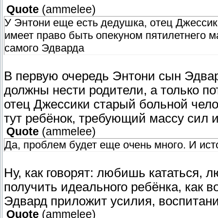
Quote
(
ammelee
)
У Энтони еще есть дедушка, отец Джессик
имеет право быть опекуном пятилетнего м
самого Эдварда
В первую очередь Энтони сын Эдвард
должны нести родители, а только по
отец Джессики старый больной чело
тут ребёнок, требующий массу сил 
Quote
(
ammelee
)
Да, проблем будет еще очень много. И ист
Ну, как говорят: любишь кататься, л
получить идеального ребёнка, как во
Эдвард приложит усилия, воспитани
Quote
(
ammelee
)