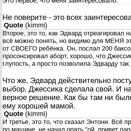
Это первое, что меня заинтересовало.
Не поверите - это всех заинтересов
Quote
(
kimmi
)
Второе, это то, как Эдвард отреагировал н
всё можно понять, но видимо для МЕНЯ эт
от СВОЕГО ребёнка. Он, послал 200 баксов
просонсировал аборт, хорошо, что Джесси
глупость, а просто позволила Эдварду так
Что же, Эдвард действительно посту
выбор. Джессика сделала свой. И н
верное решение. Как бы там ни был
ему хорошей мамой.
Quote
(
kimmi
)
И третье, это то, что сказал Энтони. Всё 
по машине, не начал орать "ой, привет пап