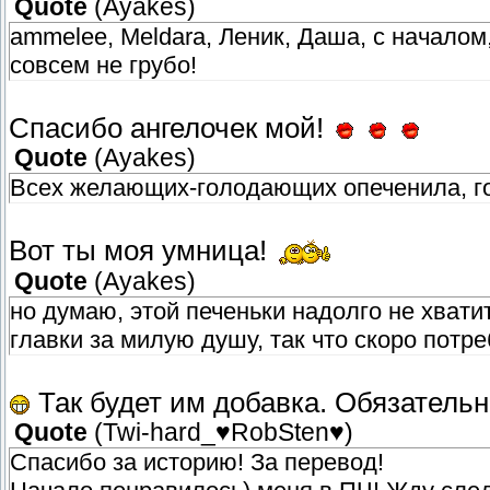
Quote
(
Ayakes
)
ammelee, Meldara, Леник, Даша, с началом
совсем не грубо!
Спасибо ангелочек мой!
Quote
(
Ayakes
)
Всех желающих-голодающих опеченила, го
Вот ты моя умница!
Quote
(
Ayakes
)
но думаю, этой печеньки надолго не хвати
главки за милую душу, так что скоро потр
Так будет им добавка. Обязательн
Quote
(
Twi-hard_♥RobSten♥
)
Спасибо за историю! За перевод!