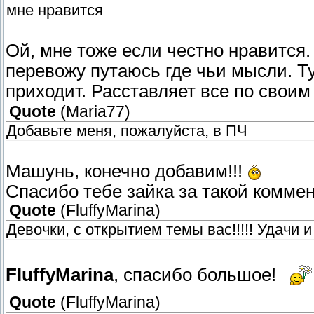
мне нравится
Ой, мне тоже если честно нравится.
перевожу путаюсь где чьи мысли. Т
приходит. Расставляет все по свои
Quote
(
Maria77
)
Добавьте меня, пожалуйста, в ПЧ
Машунь, конечно добавим!!!
Спасибо тебе зайка за такой коммен
Quote
(
FluffyMarina
)
Девочки, с открытием темы вас!!!!! Удачи 
FluffyMarina
, спасибо большое!
Quote
(
FluffyMarina
)