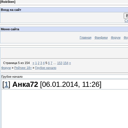
[
RobSten
]
Вход на сайт
В
Ст
Меню сайта
Главная
Фанфики
Форум
Фо
Страница
5
из
154
«
1
2
3
4
5
6
7
…
153
154
»
Форум
»
Рейтинг 18+
»
Грубое начало
Грубое начало
[
1
]
Анка72
[06.01.2014, 11:26]