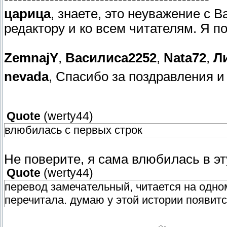
царица
, знаете, это неуважение с 
редактору и ко всем читателям. Я п
ZemnajY
,
Василиса2252
,
Nata72
,
Л
nevada
, Спасибо за поздравления и
Quote
(
werty44
)
влюбилась с первых строк
Не поверите, я сама влюбилась в эт
Quote
(
werty44
)
перевод замечательный, читается на одно
перечитала. думаю у этой истории появит