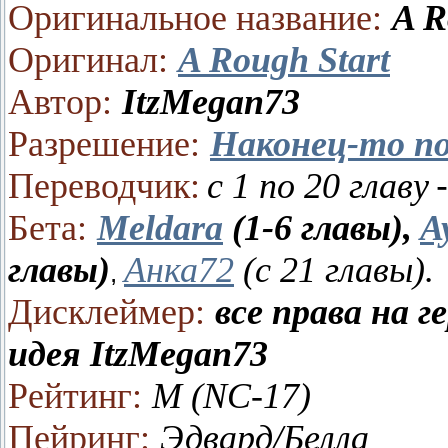
Оригинальное название:
A R
Оригинал:
A Rough Start
Автор:
ItzMegan73
Разрешение:
Наконец-то по
Переводчик:
с 1 по 20 главу
Бета:
Meldara
(1-6 главы),
A
главы)
Анка72
(с 21 главы).
,
Дисклеймер:
все права на 
идея ItzMegan73
Рейтинг:
М (NC-17)
Пейринг:
Эдвард/Белла