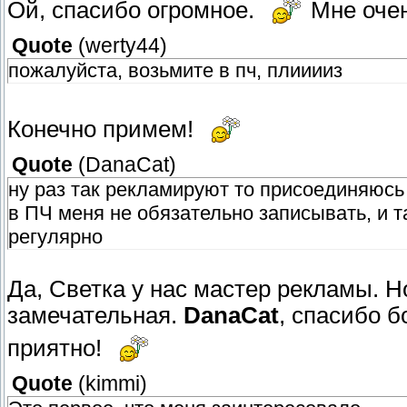
Ой, спасибо огромное.
Мне очен
Quote
(
werty44
)
пожалуйста, возьмите в пч, плииииз
Конечно примем!
Quote
(
DanaCat
)
ну раз так рекламируют то присоединяюсь 
в ПЧ меня не обязательно записывать, и т
регулярно
Да, Светка у нас мастер рекламы. 
замечательная.
DanaCat
, спасибо 
приятно!
Quote
(
kimmi
)