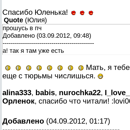
Спасибо Юленька!
Quote
(
Юлия
)
прошусь в пч
Добавлено (03.09.2012, 09:48)
---------------------------------------------
а! так я там уже есть
Мать, я тебе
еще с тюрьмы числишься.
alina333
,
babis
,
nurochka22
,
I_love_
Орленок
, спасибо что читали! :lovi
Добавлено
(04.09.2012, 01:17)
---------------------------------------------