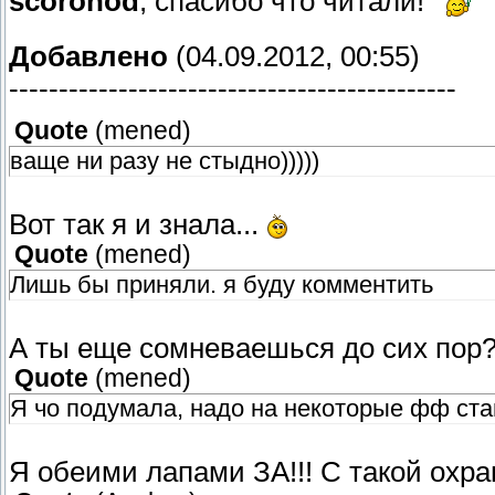
scorohod
, спасибо что читали!
Добавлено
(04.09.2012, 00:55)
---------------------------------------------
Quote
(
mened
)
ваще ни разу не стыдно)))))
Вот так я и знала...
Quote
(
mened
)
Лишь бы приняли. я буду комментить
А ты еще сомневаешься до сих пор?
Quote
(
mened
)
Я чо подумала, надо на некоторые фф ста
Я обеими лапами ЗА!!! С такой охра