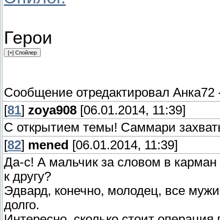
Герои
Сообщение отредактировал
Анка72
[
81
]
zoya908
[06.01.2014, 11:39]
С открытием темы! Саммари захва
[
82
]
mened
[06.01.2014, 11:39]
Да-с! А мальчик за словом в карман 
к другу?
Эдвард, конечно, молодец, все мужи
долго.
Интересно, сколько стоит операция