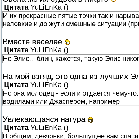
Цитата
YuLiEnKa
(
)
И их прекрасные пятые точки так и нарыв
неловкие и до жути смешные ситуации (при
Вместе веселее
Цитата
YuLiEnKa
(
)
Но Элис... блин, кажется, такую Элис нико
На мой взгяд, это одна из лучших 
Цитата
YuLiEnKa
(
)
Но она молодец - если и отдается чему-то,
водилами или Джаспером, например
Увлекающаяся натура
Цитата
YuLiEnKa
(
)
В общем, девчонки, большущее вам спасибо