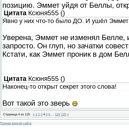
позицию. Эммет уйдя от Беллы, откр
Цитата
Ксюня555
(
)
Явно у них что-то было ДО. И ушёл Эммет 
Уверена, Эммет не изменял Белле, и
запросто. Он глуп, но зачатки совест
Кстати, как Эммет проник в дом Бе
Цитата
Ксюня555
(
)
Наконец-то открыт секрет этого слова!
Вот такой это зверь
Страница
4
из
125
«
1
2
3
4
5
6
…
124
125
»
Полная версия сайта