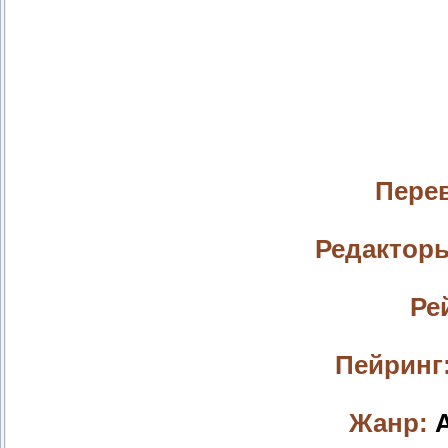
Пере
Редактор
Ре
Пейринг
Жанр:
A