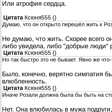
Или атрофия сердца.
Цитата
Ксюня555
(
)
Думаю, что он открыто перешёл жить к Роз
Не думаю, что жить. Скорее всего о
либо увидела, либо "добрые люди" 
Цитата
Ксюня555
(
)
Но так быстро это не бывает. Явно же что-
Было, конечно, верятно симпатия б
влюбленность.
Цитата
Ксюня555
(
)
Иначе Розали должна была бы быть на ст
Нет. Она влюбилась в мужа подруги