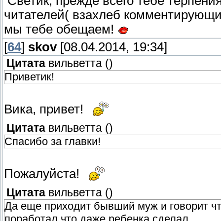
Светик, прежде всего тебе терпения
читателей( взахлеб комментирующих
мы тебе обещаем!
[
64
]
skov
[08.04.2014, 19:34]
Цитата
вильветта
(
)
Приветик!
Вика, привет!
Цитата
вильветта
(
)
Спасибо за главки!
Пожалуйста!
Цитата
вильветта
(
)
Да еще приходит бывший муж и говорит чт
поработал что даже ребенка сделал .