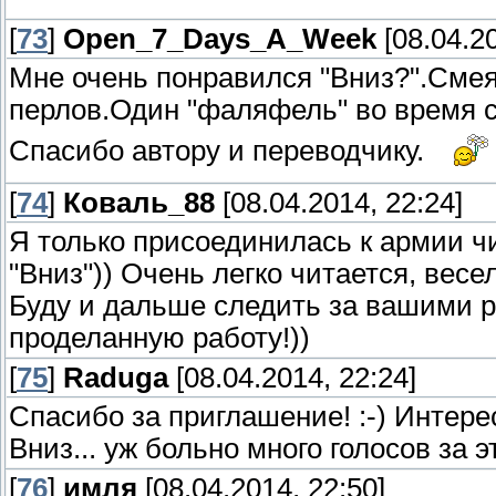
[
73
]
Open_7_Days_A_Week
[08.04.20
Мне очень понравился "Вниз?".Сме
перлов.Один "фаляфель" во время с
Спасибо автору и переводчику.
[
74
]
Коваль_88
[08.04.2014, 22:24]
Я только присоединилась к армии ч
"Вниз")) Очень легко читается, весе
Буду и дальше следить за вашими р
проделанную работу!))
[
75
]
Raduga
[08.04.2014, 22:24]
Спасибо за приглашение! :-) Интере
Вниз... уж больно много голосов за э
[
76
]
имля
[08.04.2014, 22:50]