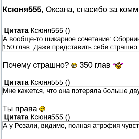
Ксюня555
, Оксана, спасибо за ком
Цитата
Ксюня555
(
)
А вообще-то шикарное сочетание: Сборник
150 глав. Даже представить себе страш
Почему страшно?
350 глав
Цитата
Ксюня555
(
)
Мне кажется, что она потеряла больше дву
Ты права
Цитата
Ксюня555
(
)
А у Розали, видимо, полная атрофия чувст