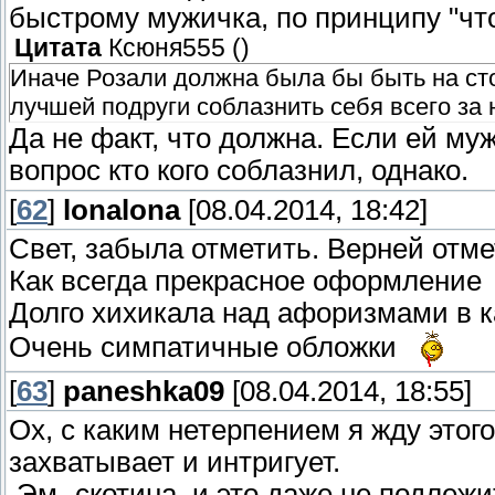
быстрому мужичка, по принципу "что
Цитата
Ксюня555
(
)
Иначе Розали должна была бы быть на ст
лучшей подруги соблазнить себя всего за
Да не факт, что должна. Если ей му
вопрос кто кого соблазнил, однако.
[
62
]
lonalona
[08.04.2014, 18:42]
Свет, забыла отметить. Верней отм
Как всегда прекрасное оформлени
Долго хихикала над афоризмами в 
Очень симпатичные обложки
[
63
]
paneshka09
[08.04.2014, 18:55]
Ох, с каким нетерпением я жду этого
захватывает и интригует.
Эм- скотина, и это даже не подлеж