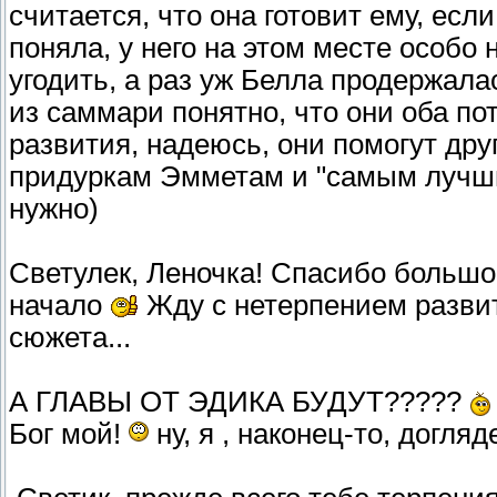
считается, что она готовит ему, если
поняла, у него на этом месте особо
угодить, а раз уж Белла продержалась
из саммари понятно, что они оба по
развития, надеюсь, они помогут друг
придуркам Эмметам и "самым лучшим
нужно)
Светулек, Леночка! Спасибо больш
начало
Жду с нетерпением развит
сюжета...
А ГЛАВЫ ОТ ЭДИКА БУДУТ?????
Бог мой!
ну, я , наконец-то, догляд