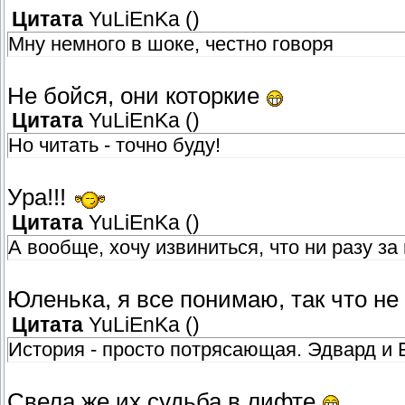
Цитата
YuLiEnKa
(
)
Мну немного в шоке, честно говоря
Не бойся, они которкие
Цитата
YuLiEnKa
(
)
Но читать - точно буду!
Ура!!!
Цитата
YuLiEnKa
(
)
А вообще, хочу извиниться, что ни разу з
Юленька, я все понимаю, так что н
Цитата
YuLiEnKa
(
)
История - просто потрясающая. Эдвард и Б
Свела же их судьба в лифте