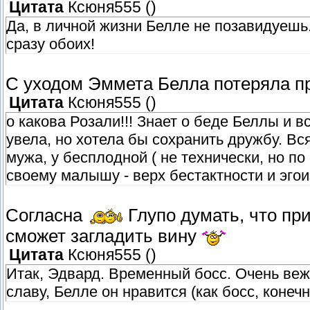
Цитата
Ксюня555
(
)
Да, в личной жизни Белле не позавидуешь
сразу обоих!
С уходом Эммета Белла потеряла п
Цитата
Ксюня555
(
)
о какова Розали!!! Знает о беде Беллы и 
увела, но хотела бы сохранить дружбу. Вся
мужа, у бесплодной ( не технически, но п
своему малышу - верх бестактности и эго
Согласна
Глупо думать, что пр
сможет загладить вину
Цитата
Ксюня555
(
)
Итак, Эдвард. Временный босс. Очень ве
славу, Белле он нравится (как босс, конечн