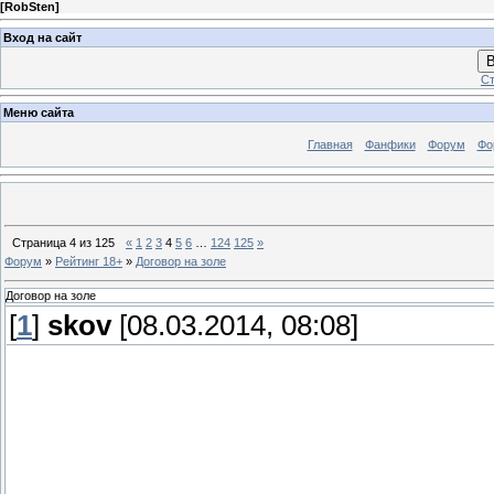
[
RobSten
]
Вход на сайт
В
Ст
Меню сайта
Главная
Фанфики
Форум
Фо
Страница
4
из
125
«
1
2
3
4
5
6
…
124
125
»
Форум
»
Рейтинг 18+
»
Договор на золе
Договор на золе
[
1
]
skov
[08.03.2014, 08:08]