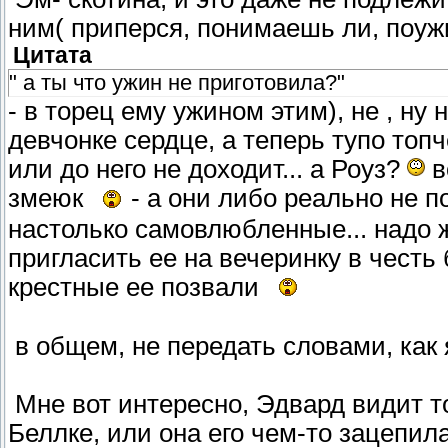
ним( приперся, понимаешь ли, поуж
Цитата
" а ты что ужин не приготовила?"
- в торец ему ужином этим), не , ну
девчонке сердце, а теперь тупо топ
или до него не доходит... а Роуз?
в
змеюк
- а они либо реально не п
настолько самовлюбленные... надо ж
пригласить ее на вечеринку в честь 
крестные ее позвали
в общем, не передать словами, как я
Мне вот интересно, Эдвард видит т
Беллке, или она его чем-то зацепила, 