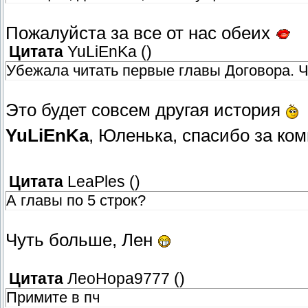
Пожалуйста за все от нас обеих
Цитата
YuLiEnKa
(
)
Убежала читать первые главы Договора. Чт
Это будет совсем другая история
YuLiEnKa
, Юленька, спасибо за ко
Цитата
LeaPles
(
)
А главы по 5 строк?
Чуть больше, Лен
Цитата
ЛеоНора9777
(
)
Примите в пч