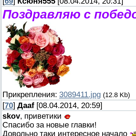
[
69
]
Ксюня555
[08.04.2014, 20:31]
Поздравляю с побед
Прикрепления:
3089411.jpg
(12.8 Kb)
[
70
]
Даaf
[08.04.2014, 20:59]
skov
, приветики
Спасибо за новые главки!
Довольно таки интересное начало