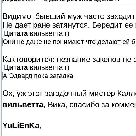
Видимо, бывший муж часто заходи
Не дает ране затянутся. Бередит ее
Цитата
вильветта
(
)
Они не даже не понимают что делают ей б
Как говорится: незнание законов не
Цитата
вильветта
(
)
А Эдвард пока загадка
Ох, уж этот загадочный мистер Кал
вильветта
, Вика, спасибо за комм
YuLiEnKa
,