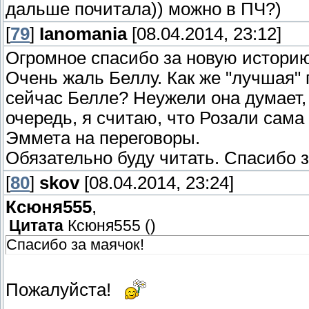
дальше почитала)) можно в ПЧ?)
[
79
]
Ianomania
[08.04.2014, 23:12]
Огромное спасибо за новую историю
Очень жаль Беллу. Как же "лучшая" 
сейчас Белле? Неужели она думает, 
очередь, я считаю, что Розали сама
Эммета на переговоры.
Обязательно буду читать. Спасибо 
[
80
]
skov
[08.04.2014, 23:24]
Ксюня555
,
Цитата
Ксюня555
(
)
Спасибо за маячок!
Пожалуйста!