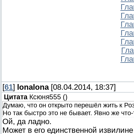
Гла
Гла
Гла
Гла
Гла
Гла
Гла
[
61
]
lonalona
[08.04.2014, 18:37]
Цитата
Ксюня555
(
)
Думаю, что он открыто перешёл жить к Роз
Но так быстро это не бывает. Явно же что-
Ой, да ладно.
Может в его единственной извилине 