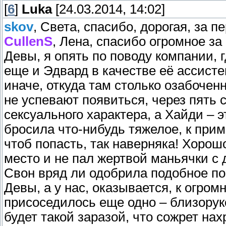
[
6
]
Luka
[24.03.2014, 14:02]
skov
, Света, спасибо, дорогая, за п
CullenS
, Лена, спасибо огромное за
Девы, я опять по поводу компании, г
еще и Эдвард в качестве её ассистен
иначе, откуда там столько озабоче
не успевают появиться, через пять с
сексуального характера, а Хайди – э
бросила что-нибудь тяжелое, к прим
чтоб попасть, так наверняка! Хорош
место и не пал жертвой маньячки с 
Свон вряд ли одобрила подобное по
Девы, а у нас, оказывается, к огро
присоседилось еще одно – близорукос
будет такой заразой, что сожрет на