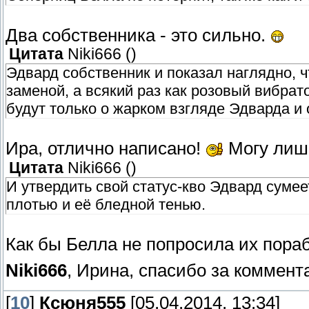
Два собственника - это сильно.
Цитата
Niki666
(
)
Эдвард собственник и показал наглядно, ч
заменой, а всякий раз как розовый вибрат
будут только о жарком взгляде Эдварда и о
Ира, отлично написано!
Могу лиш
Цитата
Niki666
(
)
И утвердить свой статус-кво Эдвард суме
плотью и её бледной тенью.
Как бы Белла не попросила их пора
Niki666
, Ирина, спасибо за коммент
[
10
]
Ксюня555
[05.04.2014, 13:34]