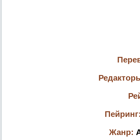
Пере
Редактор
Ре
Пейринг
Жанр:
A