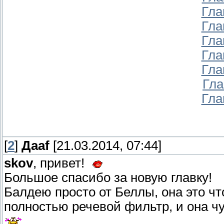
Гла
Гла
Гла
Гла
Гла
Гла
Гла
[
2
]
Даaf
[21.03.2014, 07:44]
skov
, привет!
Большое спасибо за новую главку!
Балдею просто от Беллы, она это чт
полностью речевой фильтр, и она ч