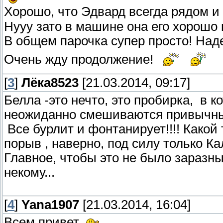
Хорошо, что Эдвард всегда рядом и
Нууу зато в машине она его хорошо
В общем парочка супер просто! Над
Очень жду продолжение!
[
3
]
Лёка8523
[21.03.2014, 09:17]
Белла -это нечто, это пробирка, в 
неожиданно смешиваются привычные 
Все бурлит и фонтанирует!!!! Какой
порыв , наверно, под силу только Кал
Главное, чтобы это не было заразны
некому...
[
4
]
Yana1907
[21.03.2014, 16:04]
Всем привет