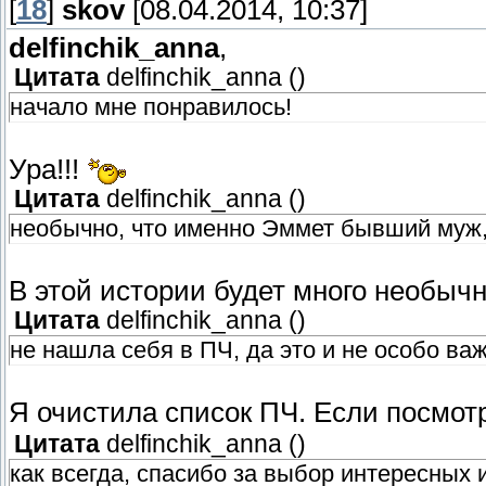
[
18
]
skov
[08.04.2014, 10:37]
delfinchik_anna
,
Цитата
delfinchik_anna
(
)
начало мне понравилось!
Ура!!!
Цитата
delfinchik_anna
(
)
необычно, что именно Эммет бывший муж,
В этой истории будет много необычн
Цитата
delfinchik_anna
(
)
не нашла себя в ПЧ, да это и не особо важ
Я очистила список ПЧ. Если посмот
Цитата
delfinchik_anna
(
)
как всегда, спасибо за выбор интересных 