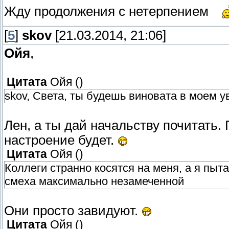
Жду продолжения с нетерпением
[
5
]
skov
[21.03.2014, 21:06]
Ойя
,
Цитата
Ойя
(
)
skov, Света, ты будешь виновата в моем 
Лен, а ты дай начальству почитать.
настроение будет.
Цитата
Ойя
(
)
Коллеги странно косятся на меня, а я пыта
смеха максимально незамеченной
Они просто завидуют.
Цитата
Ойя
(
)