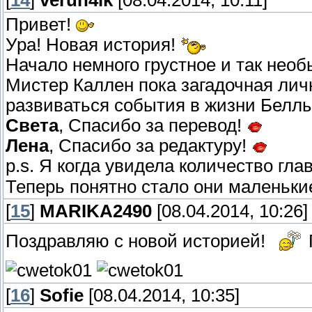
[
14
]
verun4ik
[08.04.2014, 10:11]
Привет!
Ура! Новая история!
Начало немного грустное и так нео
Мистер Каллен пока загадочная личн
развиваться события в жизни Беллы
Света
, Спасибо за перевод!
Лена
, Спасибо за редактуру!
p.s. Я когда увидела количество гла
Теперь понятно стало они маленькие
[
15
]
MARIKA2490
[08.04.2014, 10:26]
Поздравляю с новой историей!
[
16
]
Sofie
[08.04.2014, 10:35]