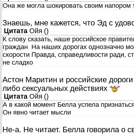
Она же могла шокировать своим напором 
Знаешь, мне кажется, что Эд с удо
Цитата
Ойя
(
)
К слову сказать, наше российское правите
граждан На наших дорогах однозначно мож
скорости Правда, справедливости ради, ст
не сладко
Астон Маритин и российские дороги 
либо сексуальных действиях
Цитата
Ойя
(
)
А в какой момент Белла успела признаться
Он явно читает мысли
Не-а. Не читает. Белла говорила о с