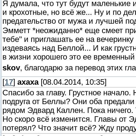
Я думала, что тут будут маленькие и
и крохотные, но всё же... Ну и по де
предательство от мужа и лучшей под
Эмметт *неожиданно* еще смеет прих
тебе" и приглашать ее на вечеринку
издеваясь над Беллой... И как груст
в жизни хорошего это ее временный
skov
, благодарю за перевод этих г
[
17
]
ахаха
[08.04.2014, 10:35]
Спасибо за главу. Грустное начало
подруга от Беллы? Они оба предали 
рядом Эдвард Каллен. Пока ничего. 
Но скоро всё изменится. Главы от Э
потерял? Что значит всё? Жду проду