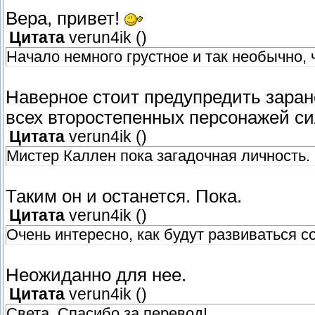
Вера, привет!
Цитата
verun4ik
(
)
Начало немного грустное и так необычно,
Наверное стоит предупредить заране
всех второстепенных персонажей си
Цитата
verun4ik
(
)
Мистер Каллен пока загадочная личность.
Таким он и останется. Пока.
Цитата
verun4ik
(
)
Очень интересно, как будут развиваться с
Неожиданно для нее.
Цитата
verun4ik
(
)
Света, Спасибо за перевод!