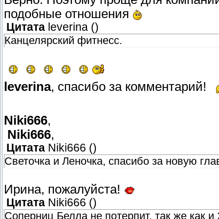
подобные отношения
Цитата
leverina
(
)
Канцелярский фитнесс.
leverina
, спасибо за комментарий!
Niki666
,
Niki666
,
Цитата
Niki666
(
)
Светочка и Леночка, спасибо за новую гла
Ирина, пожалуйста!
Цитата
Niki666
(
)
Соперниц Белла не потерпит, так же как и