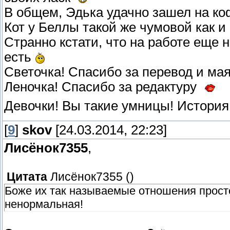
В общем, Эдька удачно зашел на к
Кот у Беллы такой же чумовой как и
Странно кстати, что на работе еще 
есть
Светочка! Спасибо за перевод и м
Леночка! Спасибо за редактуру
Девочки! Вы такие умницы! История
[
9
]
skov
[24.03.2014, 22:23]
Лисёнок7355
,
Цитата
Лисёнок7355
(
)
Боже их так называемые отношения просто
ненормальная!