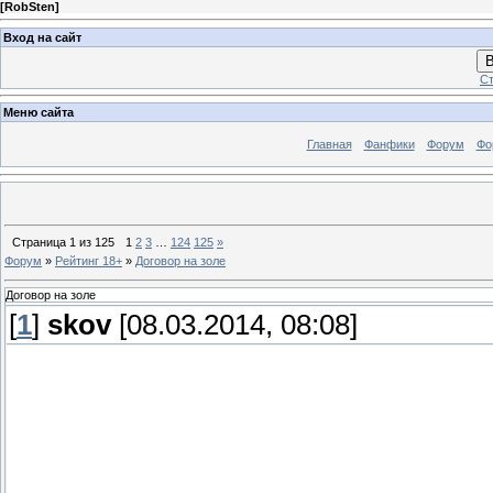
[
RobSten
]
Вход на сайт
В
Ст
Меню сайта
Главная
Фанфики
Форум
Фо
Страница
1
из
125
1
2
3
…
124
125
»
Форум
»
Рейтинг 18+
»
Договор на золе
Договор на золе
[
1
]
skov
[08.03.2014, 08:08]