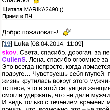
Цитата
MARIKA2490
(
)
Прими в ПЧ!
Добро пожаловать!
[
19
]
Luka
[08.04.2014, 11:09]
skov
, Света, спасибо, дорогая, за п
CullenS
, Лена, спасибо огромное за
Это всегда непросто, когда ломается
подруге… Чувствуешь себя глупой, п
жизнь крутилась вокруг этого мужчин
тошное, что в этой ситуации женщи
смогли удержать, что не дали мужч
И ведь только с течением времени 
понять, что, возможно, это – не тво