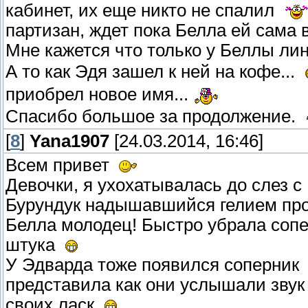
кабинет, их еще никто не спалил
партизан, ждет пока Белла ей сама 
Мне кажется что только у Беллы ли
А то как Эдя зашел к ней на кофе...
приобрел новое имя...
Спасибо большое за продолжение.
[
8
]
Yana1907
[24.03.2014, 16:46]
Всем привет
Девочки, я ухохатывалась до слез 
Бурундук надышавшийся гелием пр
Белла молодец! Быстро убрала сопе
штука
У Эдварда тоже появился соперни
представила как они услышали звук 
своих ласк