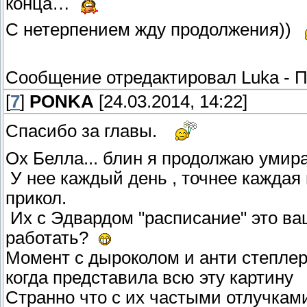
конца…
С нетерпением жду продолжения))
Сообщение отредактировал
Luka
-
П
[
7
]
PONKA
[24.03.2014, 14:22]
Спасибо за главы.
Ох Белла... блин я продолжаю умира
У нее каждый день , точнее каждая 
прикол.
Их с Эдвардом "расписание" это ващ
работать?
Момент с дыроколом и анти степлеро
когда представила всю эту картину
Странно что с их частыми отлучками