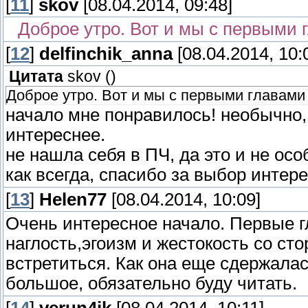
[
11
]
skov
[08.04.2014, 09:48]
Доброе утро. Вот и мы с первыми 
[
12
]
delfinchik_anna
[08.04.2014, 10:
Цитата
skov
(
)
Доброе утро. Вот и мы с первыми главами 
начало мне понравилось! необычно
интереснее.
не нашла себя в ПЧ, да это и не осо
как всегда, спасибо за выбор инте
[
13
]
Helen77
[08.04.2014, 10:09]
Очень интересное начало. Первые г
наглость,эгоизм и жестокость со с
встретиться. Как она еще сдержалас
большое, обязательно буду читать.