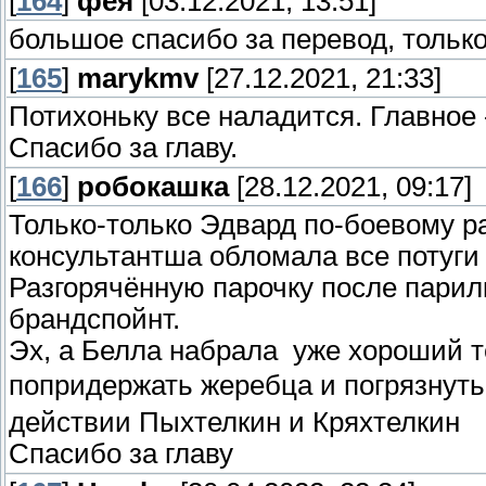
[
164
]
фея
[03.12.2021, 13:51]
большое спасибо за перевод, только
[
165
]
marykmv
[27.12.2021, 21:33]
Потихоньку все наладится. Главное 
Спасибо за главу.
[
166
]
робокашка
[28.12.2021, 09:17]
Только-только Эдвард по-боевому р
консультантша обломала все потуг
Разгорячённую парочку после пари
брандспойнт.
Эх, а Белла набрала уже хороший те
попридержать жеребца и погрязнуть
действии Пыхтелкин и Кряхтелкин
Спасибо за главу