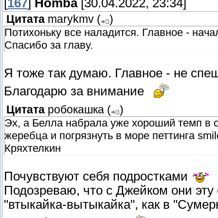
[
167
]
Homba
[30.04.2022, 23:34]
Цитата
marykmv
(
)
Потихоньку все наладится. Главное - нача
Спасибо за главу.
Я тоже так думаю. Главное - не сп
Благодарю за внимание
Цитата
робокашка
(
)
Эх, а Белла набрала уже хороший темп в 
жеребца и погрязнуть в море петтинга smi
Кряхтелкин
Почувствуют себя подростками
Подозреваю, что с Джейком они эту
"втыкайка-вытыкайка", как в "Сумерк