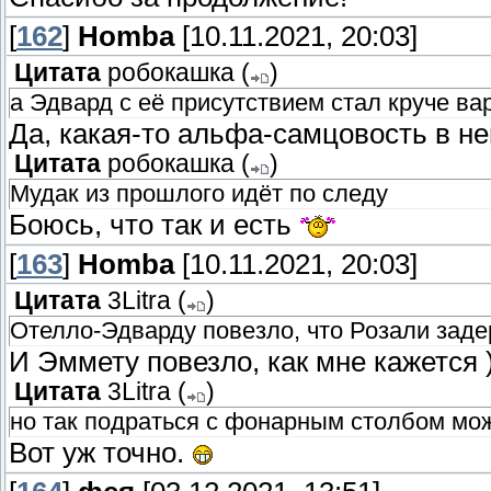
[
162
]
Homba
[10.11.2021, 20:03]
Цитата
робокашка
(
)
а Эдвард с её присутствием стал круче ва
Да, какая-то альфа-самцовость в н
Цитата
робокашка
(
)
Мудак из прошлого идёт по следу
Боюсь, что так и есть
[
163
]
Homba
[10.11.2021, 20:03]
Цитата
3Litra
(
)
Отелло-Эдварду повезло, что Розали зад
И Эммету повезло, как мне кажется 
Цитата
3Litra
(
)
но так подраться с фонарным столбом мо
Вот уж точно.