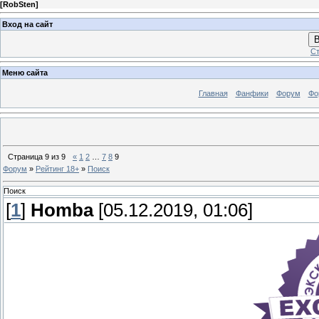
[
RobSten
]
Вход на сайт
В
Ст
Меню сайта
Главная
Фанфики
Форум
Фо
Страница
9
из
9
«
1
2
…
7
8
9
Форум
»
Рейтинг 18+
»
Поиск
Поиск
[
1
]
Homba
[05.12.2019, 01:06]