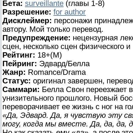
Бета:
surveillante
(главы 1-8)
Разрешение:
for author
Дисклеймер:
персонажи принадлеж
автору. Мой только перевод.
Предупреждение:
нецензурная лек
сцен, несколько сцен физического и
Рейтинг:
18+(M)
Пейринг:
Эдвард/Белла
Жанр:
Romance/Drama
Статус:
оригинал завершен, перевод
Саммари:
Белла Свон переезжает в 
унизительного прошлого. Новый бо
переворачивает ее жизнь с ног на го
«Да, Эдвард. Да, я чувствую эту св
могу, когда мы вместе. Да, да, да, д
Но как сказать ему «да», а после это