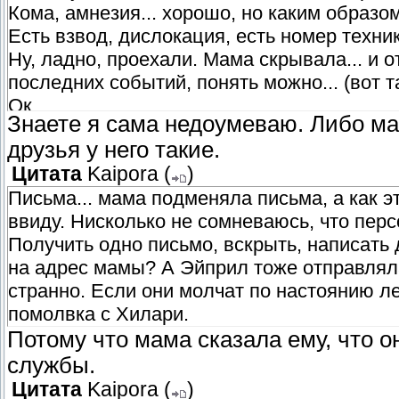
Кома, амнезия... хорошо, но каким образо
Есть взвод, дислокация, есть номер техни
Ну, ладно, проехали. Мама скрывала... и о
последних событий, понять можно... (вот т
Ок.
Знаете я сама недоумеваю. Либо ма
друзья у него такие.
Цитата
Kaipora
(
)
Письма... мама подменяла письма, а как э
ввиду. Нисколько не сомневаюсь, что персо
Получить одно письмо, вскрыть, написать 
на адрес мамы? А Эйприл тоже отправляла
странно. Если они молчат по настоянию л
помолвка с Хилари.
Потому что мама сказала ему, что о
службы.
Цитата
Kaipora
(
)