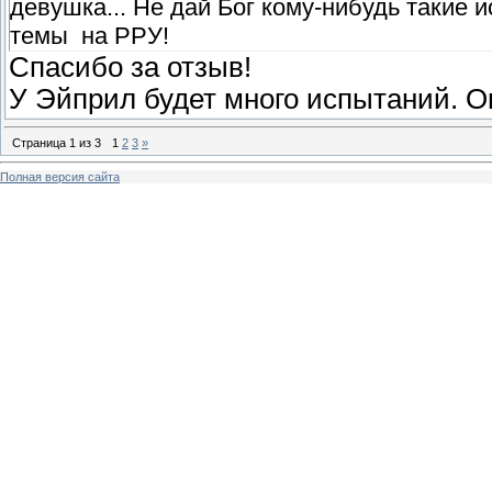
девушка... Не дай Бог кому-нибудь такие 
темы на РРУ!
Спасибо за отзыв!
У Эйприл будет много испытаний. Он
Страница
1
из
3
1
2
3
»
Полная версия сайта