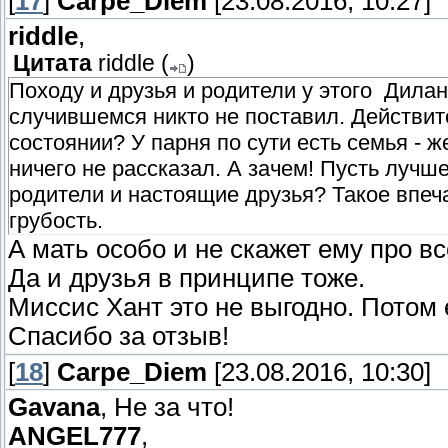
[
17
]
Carpe_Diem
[23.08.2016, 10:27]
riddle
,
Цитата
riddle
(
)
Походу и друзья и родители у этого Дилан
случившемся никто не поставил. Действите
состоянии? У парня по сути есть семья - ж
ничего не рассказал. А зачем! Пусть луч
родители и настоящие друзья? Такое впеча
грубость.
А мать особо и не скажет ему про вс
Да и друзья в принципе тоже.
Миссис Хант это не выгодно. Потом 
Спасибо за отзыв!
[
18
]
Carpe_Diem
[23.08.2016, 10:30]
Gavana
, Не за что!
ANGEL777
,