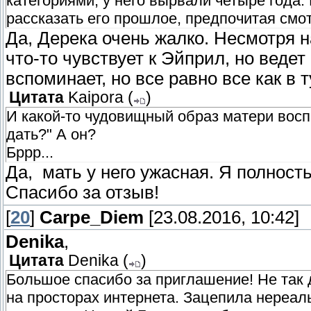
категориями, у него вырвали четыре года. 
рассказать его прошлое, предпочитая смот
Да, Дерека очень жалко. Несмотря на
что-то чувствует к Эйприл, но ведет
вспоминает, но все равно все как в 
Цитата
Kaipora
(
)
И какой-то чудовищный образ матери вос
дать?" А он?
Бррр...
Да, мать у него ужасная. Я полност
Спасибо за отзыв!
[
20
]
Carpe_Diem
[23.08.2016, 10:42]
Denika
,
Цитата
Denika
(
)
Большое спасибо за приглашение! Не так 
на просторах интернета. Зацепила нереал