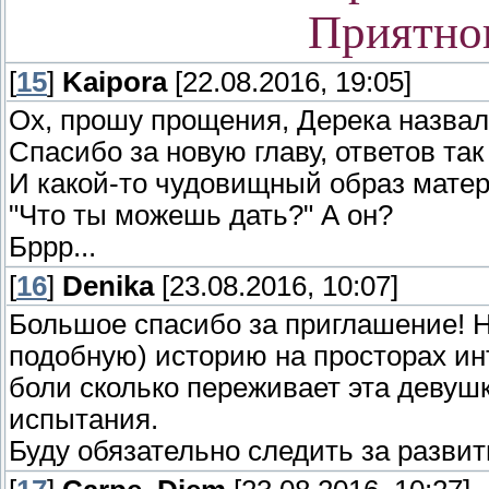
Приятно
[
15
]
Kaipora
[22.08.2016, 19:05]
Ох, прошу прощения, Дерека назва
Спасибо за новую главу, ответов так и
И какой-то чудовищный образ мате
"Что ты можешь дать?" А он?
Бррр...
[
16
]
Denika
[23.08.2016, 10:07]
Большое спасибо за приглашение! Н
подобную) историю на просторах ин
боли сколько переживает эта девушк
испытания.
Буду обязательно следить за разви