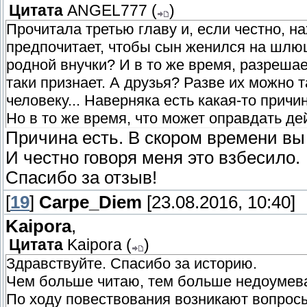
Цитата
ANGEL777
(
)
Прочитала третью главу и, если честно, нах
предпочитает, чтобы сын женился на шлюшк
родной внучки? И в то же время, разрешает
таки признает. А друзья? Разве их можно т
человеку... Наверняка есть какая-то причи
Но в то же время, что может оправдать дей
Причина есть. В скором времени вы 
И честно говоря меня это взбесило.
Спасибо за отзыв!
[
19
]
Carpe_Diem
[23.08.2016, 10:40]
Kaipora
,
Цитата
Kaipora
(
)
Здравствуйте. Спасибо за историю.
Чем больше читаю, тем больше недоумева
По ходу повествования возникают вопросы 