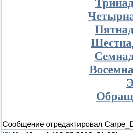
Тринад
Четырна
Пятнад
Шестна
Семнад
Восемна
Э
Обращ
Сообщение отредактировал
Carpe_