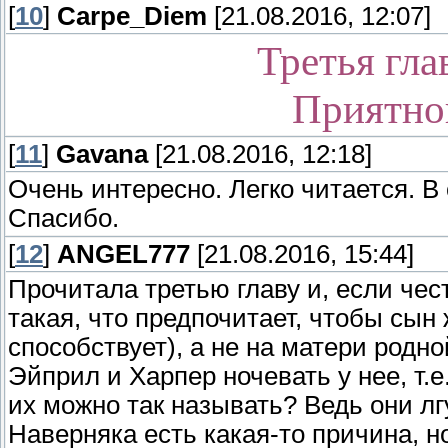
[
10
]
Carpe_Diem
[21.08.2016, 12:07]
Третья гла
Приятно
[
11
]
Gavana
[21.08.2016, 12:18]
Очень интересно. Легко читается. 
Спасибо.
[
12
]
ANGEL777
[21.08.2016, 15:44]
Прочитала третью главу и, если чест
такая, что предпочитает, чтобы сын
способствует), а не на матери родн
Эйприл и Харпер ночевать у нее, т.е
их можно так называть? Ведь они лгу
Наверняка есть какая-то причина, н