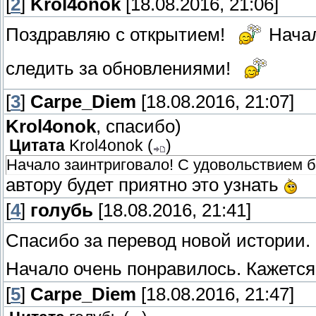
[
2
]
Krol4onok
[18.08.2016, 21:06]
Поздравляю с открытием!
Начал
следить за обновлениями!
[
3
]
Carpe_Diem
[18.08.2016, 21:07]
Krol4onok
, спасибо)
Цитата
Krol4onok
(
)
Начало заинтриговало! С удовольствием б
автору будет приятно это узнать
[
4
]
голубь
[18.08.2016, 21:41]
Спасибо за перевод новой истории.
Начало очень понравилось. Кажется
[
5
]
Carpe_Diem
[18.08.2016, 21:47]