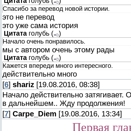
Цитата
голубь
(
)
Спасибо за перевод новой истории.
это не перевод
это уже сама история
Цитата
голубь
(
)
Начало очень понравилось.
мы с автором очень этому рады
Цитата
голубь
(
)
Кажется впереди много интересного.
действительно много
[
6
]
shariz
[19.08.2016, 08:38]
Начало действительно затягивает. О
в дальнейшем.. Жду продолжения!
[
7
]
Carpe_Diem
[19.08.2016, 13:34]
Первая гла