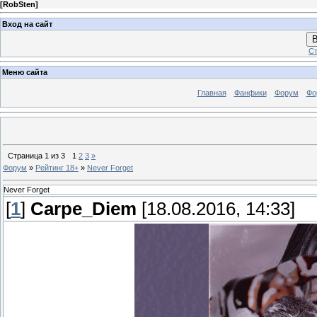
[
RobSten
]
Вход на сайт
В
Ст
Меню сайта
Главная
Фанфики
Форум
Фо
Страница
1
из
3
1
2
3
»
Форум
»
Рейтинг 18+
»
Never Forget
Never Forget
[
1
]
Carpe_Diem
[18.08.2016, 14:33]