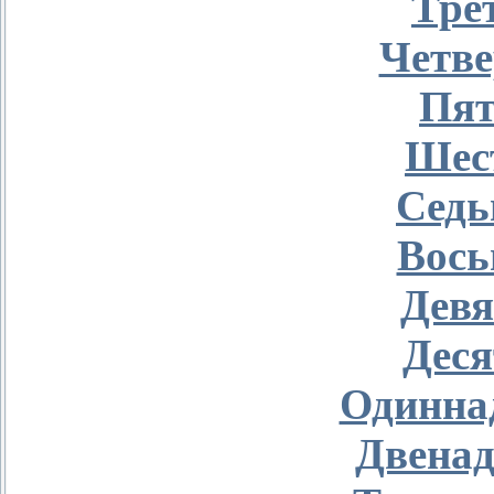
Тре
Четве
Пят
Шес
Седь
Вось
Девя
Деся
Одинна
Двенад