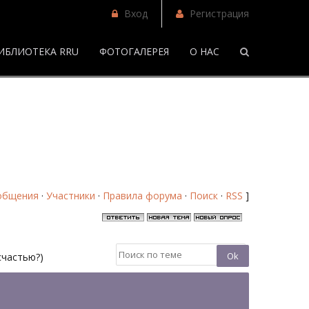
Вход
Регистрация
ИБЛИОТЕКА RRU
ФОТОГАЛЕРЕЯ
О НАС
/
Поиск - Страница 6 - Форум
общения
·
Участники
·
Правила форума
·
Поиск
·
RSS
]
счастью?)