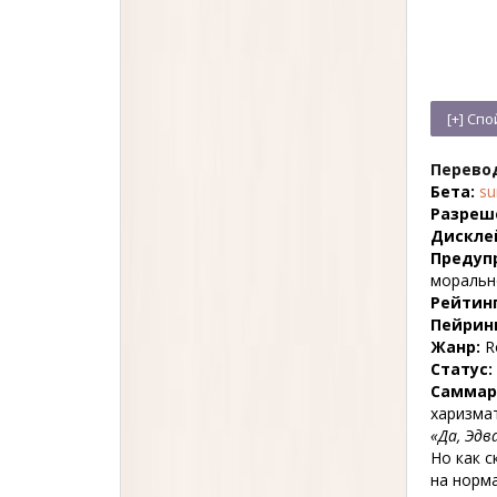
Перево
Бета:
su
Разреш
Дискле
Предуп
моральн
Рейтинг
Пейринг
Жанр:
R
Статус:
Саммар
харизмат
«Да, Эдв
Но как с
на норма