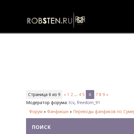
Поиск - Страница 6 - Форум
Страница
6
из
9
«
1
2
…
4
5
6
7
8
9
»
Модератор форума:
tcv
,
freedom_91
Форум
»
Фанфикшн
»
Переводы фанфиков по Сумер
ПОИСК