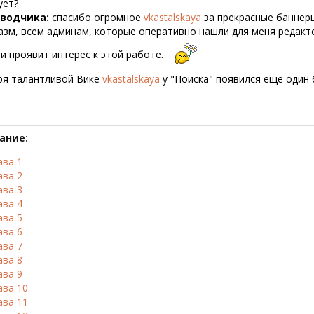
ует?
еводчика:
спасибо огромное
vkastalskaya
за прекрасные баннер
азм, всем админам, которые оперативно нашли для меня редакто
и проявит интерес к этой работе.
ря талантливой Вике
vkastalskaya
у "Поиска" появился еще один 
ание:
ава 1
ава 2
ава 3
ава 4
ава 5
ава 6
ава 7
ава 8
ава 9
ава 10
ава 11