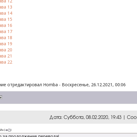
ава 12
ава 13
ава 14
ава 15
ава 16
ава 17
ава 18
ава 19
ава 20
ава 21
ава 22
ие отредактировал
Homba
-
Воскресенье, 26.12.2021, 00:06
Дата: Суббота, 08.02.2020, 19:43 | С
йк
(
)
о за продолжение перевода!