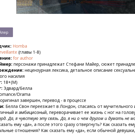
дчик:
Homba
rveillante
(главы 1-8)
ение:
for author
ймер:
персонажи принадлежат Стефани Майер, сюжет принадлеж
реждение:
нецензурная лексика, детальное описание сексуальн
ого насилия
:
18+(M)
:
Эдвард/Белла
omance/Drama
оригинал завершен, перевод - в процессе
и:
Белла Свон переезжает в Лондон, спасаясь от мучительного 
ичный и амбициозный, переворачивает ее жизнь с ног на голову
ард. Да, я чувствую эту связь. Да, я ни о чем другом и думать не мо
казать ему «да», а после этого сразу отвергнуть? Как сказать ем
льные отношения? Как сказать ему «да», если обычной девушки