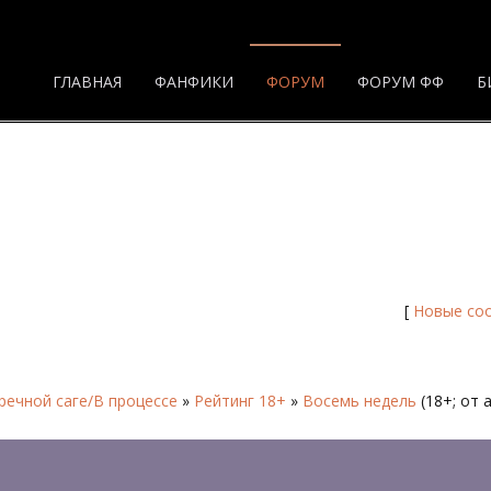
ГЛАВНАЯ
ФАНФИКИ
ФОРУМ
ФОРУМ ФФ
Б
 Форум
[
Новые со
ечной саге/В процессе
»
Рейтинг 18+
»
Восемь недель
(18+; от 