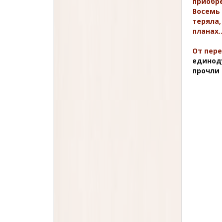
приобре
Восемь 
теряла,
планах
От пер
единод
прочли 