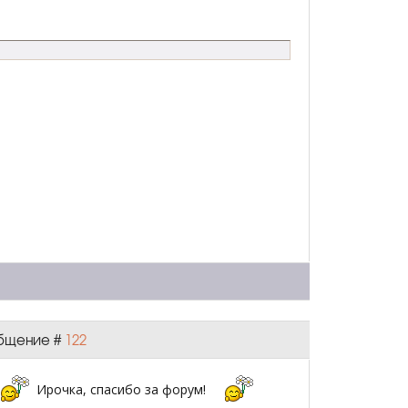
ообщение #
122
Ирочка, спасибо за форум!