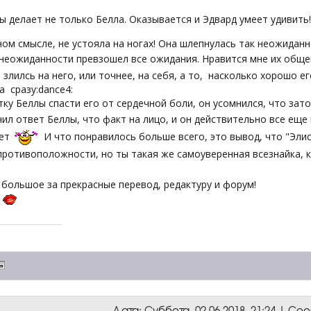
ы делает не только Белла. Оказывается и Эдвард умеет удивить
ом смысле, не устояла на ногах! Она шлепнулась так неожиданн
неожиданности превзошел все ожидания. Нравится мне их общ
 злилсь на него, или точнее, на себя, а то, насколько хорошо е
а сразу:dance4:
ку Беллы спасти его от сердечной боли, он усомнился, что зат
ил ответ Беллы, что факт на лицо, и он действительно все еще
еет
И что понравилось больше всего, это вывод, что "Элис
ротивоположности, но ты такая же самоуверенная всезнайка, ка
 большое за прекрасные перевод, редактуру и форум!
Дата: Суббота, 02.06.2018, 21:24 | С