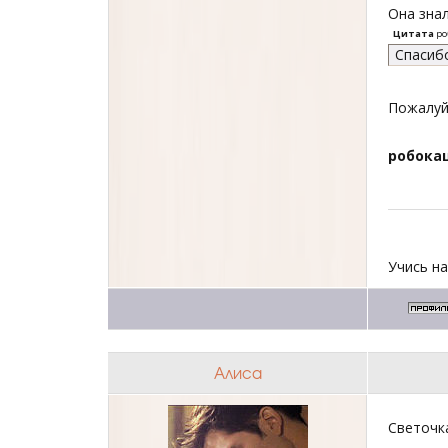
Она знал
Цитата
ро
Спасиб
Пожалуй
робока
Учись на
Алиса
Светочк