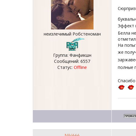
Сюрприз
буквальн
Эффект 
Белла не
неизлечимый Робстеноман
отметил
На попыт
же получ
Группа: Фанфикшн
заржав
Сообщений:
6557
Статус:
Offline
полные п
Спасибо
Niki666