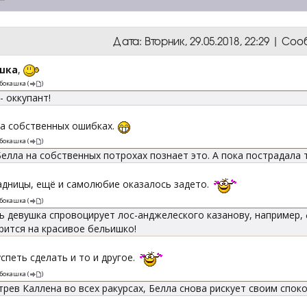
Дата: Вторник, 29.05.2018, 22:29 | С
шка
,
бокашка
(
)
- оккупант!
на собственных ошибках.
бокашка
(
)
елла на собственных потрохах познает это. А пока пострадала 
адницы, ещё и самолюбие оказалось задето.
бокашка
(
)
 девушка спровоцирует лос-анджелеского казанову, например, фи
рится на красивое бельишко!
петь сделать и то и другое.
бокашка
(
)
рев Каллена во всех ракурсах, Белла снова рискует своим спок