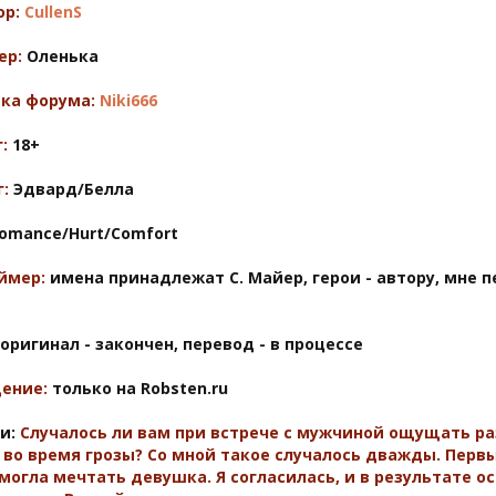
ор:
CullenS
ер:
Оленька
ка форума:
Niki666
:
18+
:
Эдвард/Белла
omance/Hurt/Сomfort
ймер:
имена принадлежат С. Майер, герои - автору, мне 
оригинал - закончен, перевод - в процессе
ение:
только на Robsten.ru
и:
Случалось ли вам при встрече с мужчиной ощущать раз
во время грозы? Со мной такое случалось дважды. Перв
могла мечтать девушка. Я согласилась, и в результате о