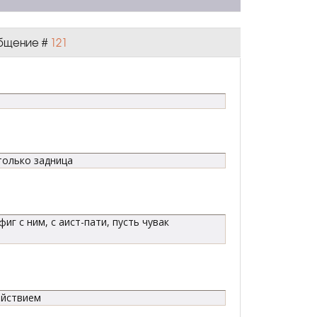
ообщение #
121
только задница
г с ним, с аист-пати, пусть чувак
ойствием