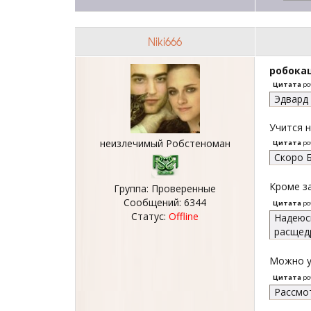
Niki666
робока
Цитата
ро
Эдвард 
Учится 
неизлечимый Робстеноман
Цитата
ро
Скоро Б
Кроме з
Группа: Проверенные
Сообщений:
6344
Цитата
ро
Статус:
Offline
Надеюсь
расщед
Можно ус
Цитата
ро
Рассмот