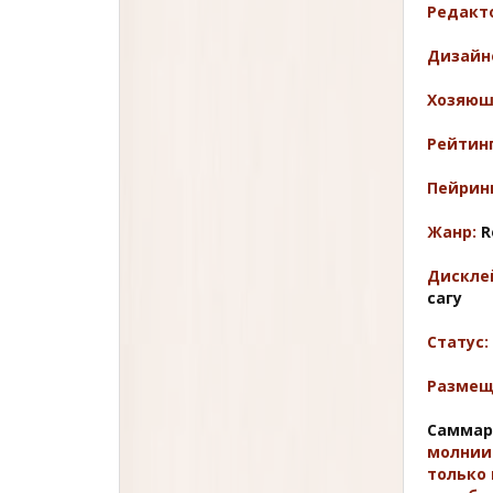
Редакт
Дизайн
Хозяюш
Рейтинг
Пейринг
Жанр:
R
Дискле
сагу
Статус:
Размещ
Саммар
молнии 
только 