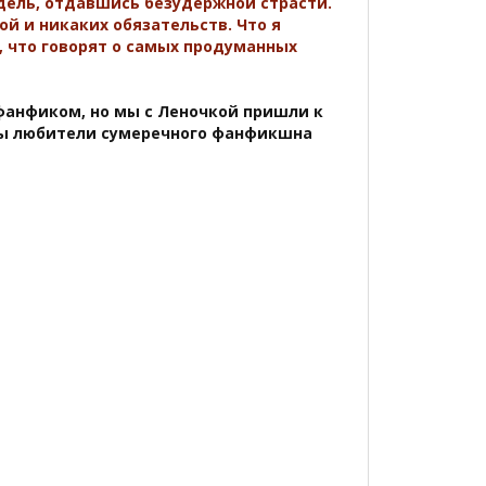
дель, отдавшись безудержной страсти.
й и никаких обязательств. Что я
е, что говорят о самых продуманных
фанфиком, но мы с Леночкой пришли к
бы любители сумеречного фанфикшна