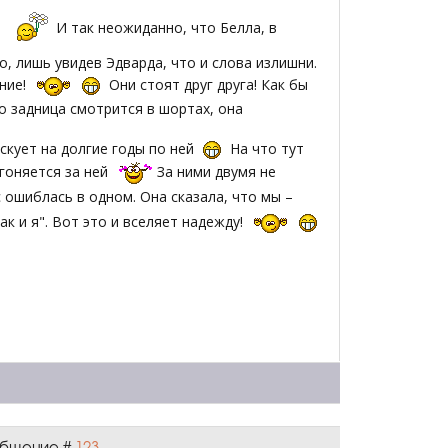
!
И так неожиданно, что Белла, в
о, лишь увидев Эдварда, что и слова излишни.
ение!
Они стоят друг друга! Как бы
го задница смотрится в шортах, она
оскует на долгие годы по ней
На что тут
 гоняется за ней
За ними двумя не
 ошиблась в одном. Она сказала, что мы –
к и я". Вот это и вселяет надежду!
ообщение #
123