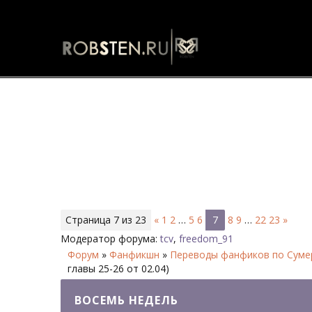
Восемь недель - Страница 7 -
Страница
7
из
23
«
1
2
…
5
6
7
8
9
…
22
23
»
Модератор форума:
tcv
,
freedom_91
Форум
»
Фанфикшн
»
Переводы фанфиков по Сумер
главы 25-26 от 02.04)
ВОСЕМЬ НЕДЕЛЬ