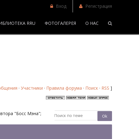
Вход
Регистрация
ИБЛИОТЕКА RRU
ФОТОГАЛЕРЕЯ
О НАС
/
Восемь недель - Страница 7 - Форум
общения
·
Участники
·
Правила форума
·
Поиск
·
RSS
]
автора "Босс Мэна";