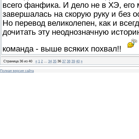
всего фанфика. И дело не в ХЭ, его 
завершалась на скорую руку и без о
Но перевод великолепен, как и всег
дочитать эту неоднозначную историю
команда - выше всяких похвал!!
Страница
36
из
40
«
1
2
…
34
35
36
37
38
39
40
»
Полная версия сайта