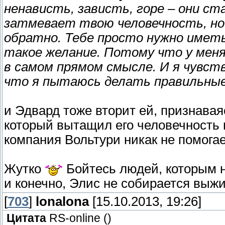
ненависть, зависть, горе – они ст
затмевает твою человечность, но.
обратно. Тебе просто нужно иметь
такое желание. Потому что у меня 
в самом прямом смысле. И я чувств
что я пытаюсь делать правильные 
и Эдвард тоже вторит ей, признавая
который вытащил его человечность 
компания Вольтури никак не помогае
Жутко
Бойтесь людей, которым не
и конечно, Элис не собирается выжит
[
703
]
lonalona
[15.10.2013, 19:26]
Цитата
RS-online
(
)