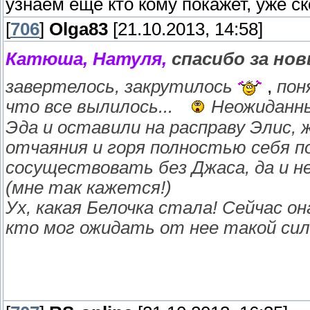
узнаем еще кто кому покажет, уже 
[
706
]
Olga83
[21.10.2013, 14:58]
Катюша, Натуля,
спасибо за нов
завертелось, закрутилось
,
пон
что все вылилось...
Неожиданны
Эда и оставили на расправу Элис, 
отчаяния и горя полностью себя п
сосуществовать без Джаса, да и н
(мне так кажется!)
Ух, какая Белочка стала! Сейчас о
кто мог ожидать от нее такой сил