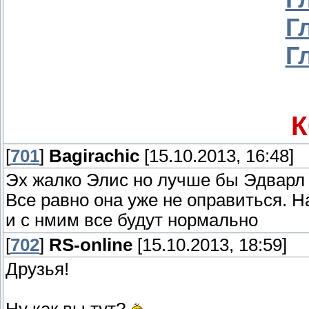
Г
Г
[
701
]
Bagirachic
[15.10.2013, 16:48]
Эх жалко Элис но лучше бы Эдварл 
Все равно она уже не оправиться. 
и с нмим все будут нормально
[
702
]
RS-online
[15.10.2013, 18:59]
Друзья!