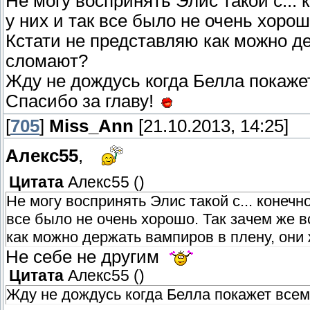
Не могу воспринять Элис такой с... 
у них и так все было не очень хорош
Кстати не представляю как можно де
сломают?
Жду не дождусь когда Белла покаже
Спасибо за главу!
[
705
]
Miss_Ann
[21.10.2013, 14:25]
Алекс55
,
Цитата
Алекс55
(
)
Не могу воспринять Элис такой с... конечн
все было не очень хорошо. Так зачем же в
как можно держать вампиров в плену, они
Не себе не другим
Цитата
Алекс55
(
)
Жду не дождусь когда Белла покажет всем