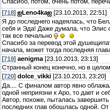
Спасибо, потом, очень потом, пере
[
718
]
ஐLeno4kaஐ
[23.10.2013, 22:51]
Я до последнего надеялась, что Бел
себя и Эда! Даже думала, что Элис 
так все печально
Спасибо за перевод этой душещипа
начала, может тогда последняя глава
[
719
]
aenigma
[23.10.2013, 23:13]
Странный конец конечно, но в цело
[
720
]
dolce_vikki
[23.10.2013, 23:20]
Да.... С финалом автор явно облажа
одной неприязни к Аро, то дает и се
Автор, похоже, пыталась завершить 
последних глав обошлась одной. От 