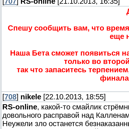
[
707
]
RS-online
[21.10.2013, 16:35]
Спешу сообщить вам, что время
еще 
Наша Бета сможет появиться на
только во второй
так что запаситесь терпение
финала
[
708
]
nikele
[22.10.2013, 18:55]
RS-online
, какой-то смайлик стрём
довольного расправой над Калленам
Неужели зло останется безнаказан