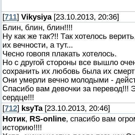
[
711
]
Vikysiya
[23.10.2013, 20:36]
Блин, блин, блин!!!!
Ну как же так?!! Так хотелось верит
их вечности, а тут...
Чесно говопя плакать хотелось.
Но с другой стороны все вышло оч
сохранить их любовь была их смерт
Они умерли вечно молодыми - дейс
Спасибо вам девочки за перевод!!! 
сердце!!!
[
712
]
ksyTa
[23.10.2013, 20:46]
Нотик
,
RS-online
, спасибо вам огр
историю!!!!