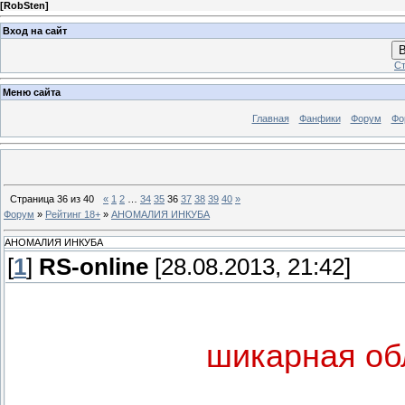
[
RobSten
]
Вход на сайт
В
Ст
Меню сайта
Главная
Фанфики
Форум
Фо
Страница
36
из
40
«
1
2
…
34
35
36
37
38
39
40
»
Форум
»
Рейтинг 18+
»
АНОМАЛИЯ ИНКУБА
АНОМАЛИЯ ИНКУБА
[
1
]
RS-online
[28.08.2013, 21:42]
шикарная об