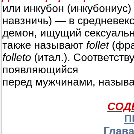
или инкубон (инкубониус) 
навзничь) — в средневек
демон, ищущий сексуальн
также называют
follet
(фра
folleto
(итал.). Соответст
появляющийся
перед мужчинами, назыв
СОД
П
Глава