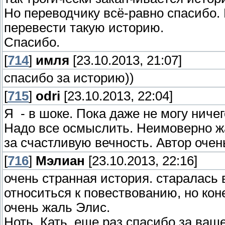
Но переводчику всё-равно спасибо.
перевести такую историю.
Спасибо.
[
714
]
имля
[23.10.2013, 21:07]
спасибо за историю))
[
715
]
odri
[23.10.2013, 22:04]
Я - в шоке. Пока даже не могу ниче
Надо все осмыслить. Неимоверно жа
за счастливую вечность. Автор очен
[
716
]
Мэлиан
[23.10.2013, 22:16]
очень странная история. старалась
относиться к повествованию, но коне
очень жаль Элис.
Ноть, Кать, еще раз спасибо за ваш