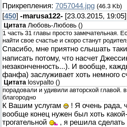
Прикрепления:
7057044.jpg
(46.3 Kb)
[
450
]
-marusa122-
[23.03.2015, 19:05]
Цитата
Любовь-Любовь
(
)
1 часть 31 главы просто замечательная. Е
найти свое счастье и скоро станут родите
Спасибо, мне приятно слышать так
написать потому, что насчет Джесси
незаконченность...). И вообще, ка
фанфа) заслуживает хоть немного сч
Цитата
losvpalto
(
)
порадовали и удивили авторской главой. 
благородно
К Вашим услугам
! Я очень рада,
вообще конец нужен был хоть какой-
трогательной
, я решила сделать