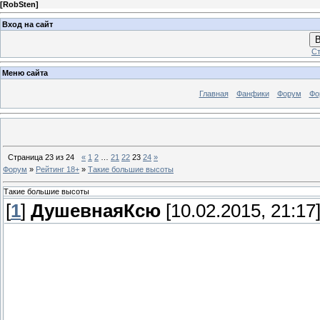
[
RobSten
]
Вход на сайт
В
Ст
Меню сайта
Главная
Фанфики
Форум
Фо
Страница
23
из
24
«
1
2
…
21
22
23
24
»
Форум
»
Рейтинг 18+
»
Такие большие высоты
Такие большие высоты
[
1
]
ДушевнаяКсю
[10.02.2015, 21:17