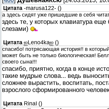
[
460
]
ДушевнаяКсю
[24.03.2015, 10:
Цитата
-marusa122-
(
)
а здесь сидят уже пришедшие в себя читат
здесь те, у которых клавиатура еще
слезами)
Цитата
ஐLeno4kaஐ
(
)
спасибо! потрясающая история!! в котор
может быть не только биологическая! Бел
своего сына!!!
спасибо, приятно, когда в конце ис
такие мудрые слова... ведь выносит
сложнее вырастить, воспитать, поста
взрослого сформированного челове
Цитата
RinaI
(
)