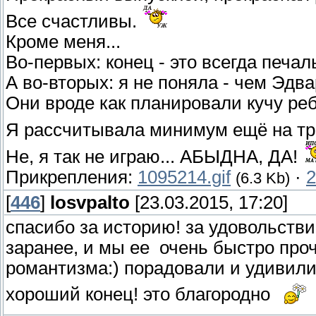
Все счастливы.
Кроме меня...
Во-первых: конец - это всегда печа
А во-вторых: я не поняла - чем Эд
Они вроде как планировали кучу ре
Я рассчитывала минимум ещё на тр
Не, я так не играю... АБЫДНА, ДА!
Прикрепления:
1095214.gif
·
2
(6.3 Kb)
[
446
]
losvpalto
[23.03.2015, 17:20]
спасибо за историю! за удовольствие
заранее, и мы ее очень быстро проч
романтизма:) порадовали и удивили
хороший конец! это благородно