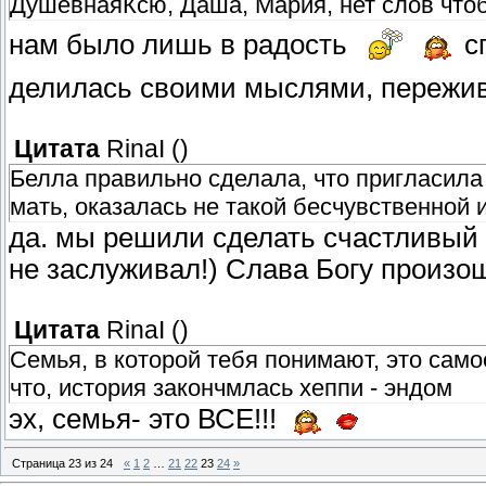
ДушевнаяКсю, Даша, Мария, нет слов чтоб
нам было лишь в радость
сп
делилась своими мыслями, пережив
Цитата
RinaI
(
)
Белла правильно сделала, что пригласила
мать, оказалась не такой бесчувственной
да. мы решили сделать счастливый к
не заслуживал!) Слава Богу произо
Цитата
RinaI
(
)
Семья, в которой тебя понимают, это само
что, история закончмлась хеппи - эндом
эх, семья- это ВСЕ!!!
Страница
23
из
24
«
1
2
…
21
22
23
24
»