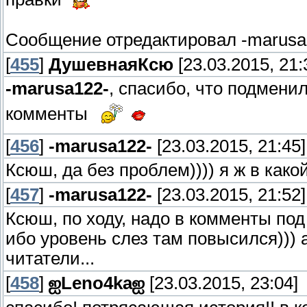
Сообщение отредактировал
-marusa
[
455
]
ДушевнаяКсю
[23.03.2015, 21:
-marusa122-
, спасибо, что подмени
комменты
[
456
]
-marusa122-
[23.03.2015, 21:45]
Ксюш, да без проблем)))) я ж в како
[
457
]
-marusa122-
[23.03.2015, 21:52]
Ксюш, по ходу, надо в комменты под
ибо уровень слез там повысился))) 
читатели...
[
458
]
ஐLeno4kaஐ
[23.03.2015, 23:04]