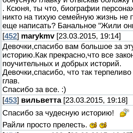
. Ксюня, ты что, биографии персона
никто на тихую семейную жизнь не по
еще написать? Банальное "Жили они
[
452
]
marykmv
[23.03.2015, 19:14]
Девочки,спасибо вам большое за эт
историю.Как прекрасно,что все зак
поучительных и добрых историй.
Девочки,спасибо, что так терпелив
глав.
Спасибо за все. :)
[
453
]
вильветта
[23.03.2015, 19:18]
Спасибо за чудесную историю!
Райли просто прелесть.