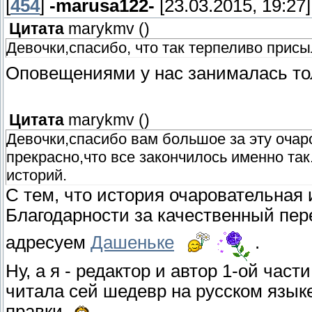
[
454
]
-marusa122-
[23.03.2015, 19:27]
Цитата
marykmv
(
)
Девочки,спасибо, что так терпеливо прис
Оповещениями у нас занималась т
Цитата
marykmv
(
)
Девочки,спасибо вам большое за эту очар
прекрасно,что все закончилось именно та
историй.
С тем, что история очаровательная 
Благодарности за качественный пер
адресуем
Дашеньке
.
Ну, а я - редактор и автор 1-ой част
читала сей шедевр на русском язык
правки