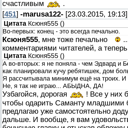
счастливым
.
[
451
]
-marusa122-
[23.03.2015, 19:13]
Цитата
Ксюня555
(
)
Во-первых: конец - это всегда печально.
Ксюня555
, мне тоже печально
.
комментариями читателей, а теперь
Цитата
Ксюня555
(
)
А во-вторых: я не поняла - чем Эдвард и
как планировали кучу ребятишек, дом бол
Я рассчитывала минимум ещё на троих. И 
Не, я так не играю... АБЫДНА, ДА!
Узбагойся, дорогая
! Все у них 
чтобы одарить Саманту младшими 
предлагаю уже самостоятельно доду
дальше. И вообще, я вам удовольст
бонусную главку и отыскав обложку