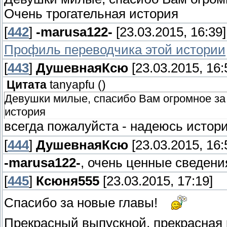
Очень трогательная история
[
442
]
-marusa122-
[23.03.2015, 16:39]
Профиль переводчика этой истории
[
443
]
ДушевнаяКсю
[23.03.2015, 16:
Цитата
tanyapfu
(
)
Девушки милые, спасибо Вам огромное за
история
всегда пожалуйста - надеюсь истор
[
444
]
ДушевнаяКсю
[23.03.2015, 16:
-marusa122-
, очень ценные сведен
[
445
]
Ксюня555
[23.03.2015, 17:19]
Спасибо за новые главы!
Прекрасный выпускной, прекрасная 