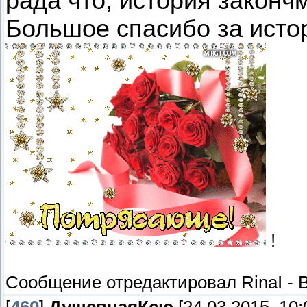
рада что, история законч
Большое спасибо за исто
!
Сообщение отредактировал
RinaI
-
В