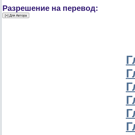
Разрешение на перевод:
Г
Г
Г
Г
Г
Г