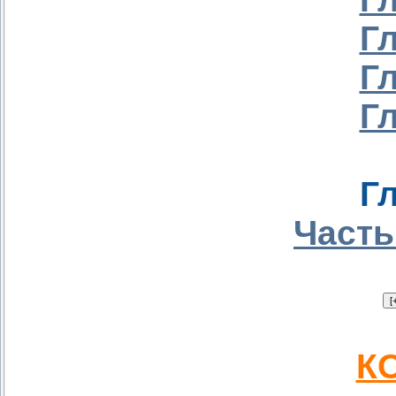
Г
Г
Г
Г
Часть
КО