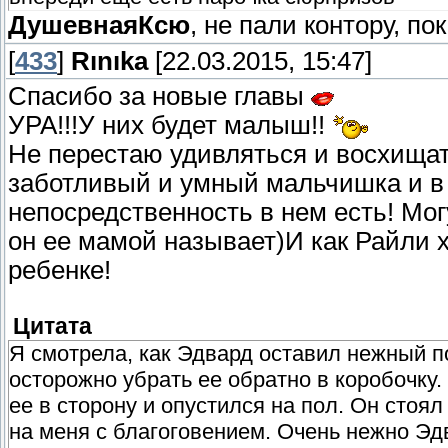
ДушевнаяКсю
, не пали контору, п
[
433
]
Rınıka
[22.03.2015, 15:47]
Спасибо за новые главы
УРА!!!У них будет малыш!!
Не перестаю удивляться и восхищат
заботливый и умный мальчишка и в 
непосредственность в нем есть! Могу
он ее мамой называет)И как Райли 
ребенке!
Цитата
Я смотрела, как Эдвард оставил нежный п
осторожно убрать ее обратно в коробочку.
ее в сторону и опустился на пол. Он стоял
на меня с благоговением. Очень нежно Э