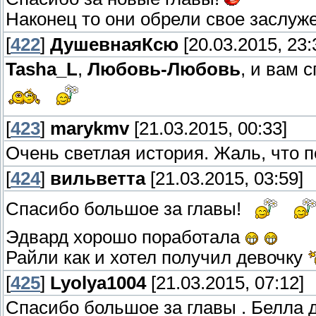
Наконец то они обрели свое заслуже
[
422
]
ДушевнаяКсю
[20.03.2015, 23:
Tasha_L
,
Любовь-Любовь
, и вам 
[
423
]
marykmv
[21.03.2015, 00:33]
Очень светлая история. Жаль, что п
[
424
]
вильветта
[21.03.2015, 03:59]
Спасибо большое за главы!
Эдвард хорошо поработала
Райли как и хотел получил девочку
[
425
]
Lyolya1004
[21.03.2015, 07:12]
Спасибо большое за главы . Белла д