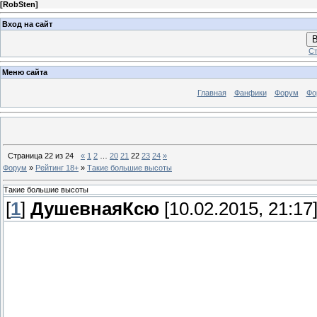
[
RobSten
]
Вход на сайт
В
Ст
Меню сайта
Главная
Фанфики
Форум
Фо
Страница
22
из
24
«
1
2
…
20
21
22
23
24
»
Форум
»
Рейтинг 18+
»
Такие большие высоты
Такие большие высоты
[
1
]
ДушевнаяКсю
[10.02.2015, 21:17