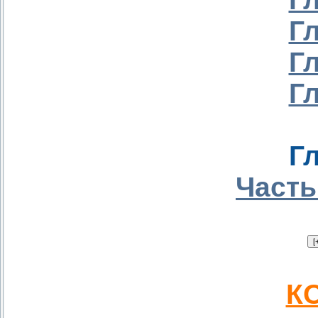
Г
Г
Г
Г
Часть
КО