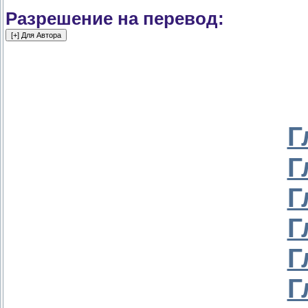
Разрешение на перевод:
Г
Г
Г
Г
Г
Г