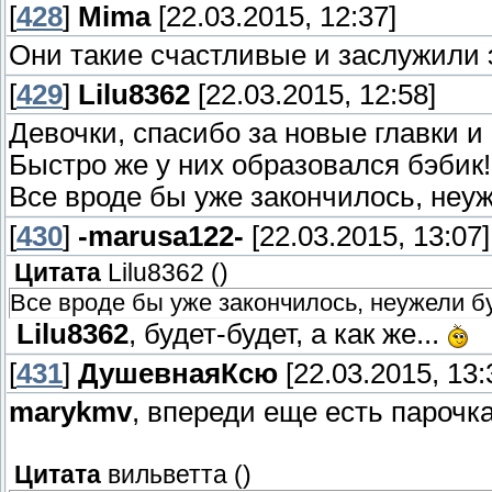
[
428
]
Mima
[22.03.2015, 12:37]
Они такие счастливые и заслужили 
[
429
]
Lilu8362
[22.03.2015, 12:58]
Девочки, спасибо за новые главки
Быстро же у них образовался бэбик!
Все вроде бы уже закончилось, неуж
[
430
]
-marusa122-
[22.03.2015, 13:07]
Цитата
Lilu8362
(
)
Все вроде бы уже закончилось, неужели бу
Lilu8362
, будет-будет, а как же...
[
431
]
ДушевнаяКсю
[22.03.2015, 13:
marykmv
, впереди еще есть пароч
Цитата
вильветта
(
)