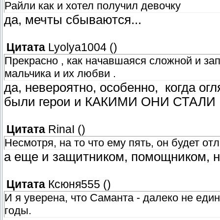
Райли как и хотел получил девочку
да, мечты сбываются...
Цитата
Lyolya1004
(
)
Прекрасно , как начавшаяся сложной и за
мальчика и их любви .
да, невероятно, особенно, когда о
были герои и КАКИМИ ОНИ СТАЛИ
Цитата
RinaI
(
)
Несмотря, на то что ему пять, он будет о
а еще и защитником, помощником, 
Цитата
Ксюня555
(
)
И я уверена, что Саманта - далеко не ед
годы.