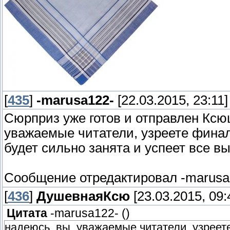
[
435
]
-marusa122-
[22.03.2015, 23:11]
Сюрприз уже готов и отправлен Ксюш
уважаемые читатели, узреете финал
будет сильно занята и успеет все 
Сообщение отредактировал
-marusa
[
436
]
ДушевнаяКсю
[23.03.2015, 09:
Цитата
-marusa122-
(
)
надеюсь, вы, уважаемые читатели, узреет