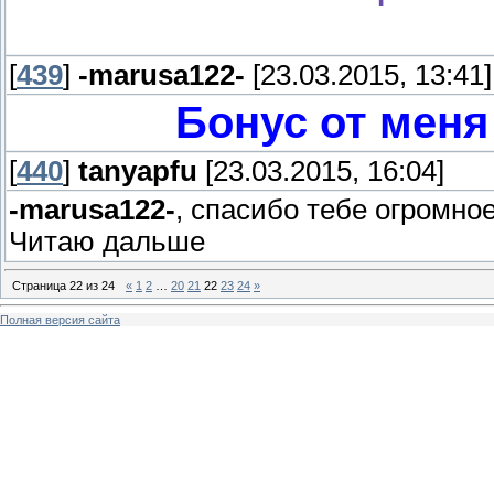
[
439
]
-marusa122-
[23.03.2015, 13:41]
Бонус от меня 
[
440
]
tanyapfu
[23.03.2015, 16:04]
-marusa122-
, спасибо тебе огромное
Читаю дальше
Страница
22
из
24
«
1
2
…
20
21
22
23
24
»
Полная версия сайта