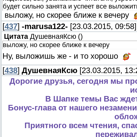
будет сильно занята и успеет все выложит
выложу, но скорее ближе к вечеру
[
437
]
-marusa122-
[23.03.2015, 09:58]
Цитата
ДушевнаяКсю
(
)
выложу, но скорее ближе к вечеру
Ну, выложишь же - и то хорошо
[
438
]
ДушевнаяКсю
[23.03.2015, 13:
Дорогие друзья, сегодня мы пр
и
В Шапке темы Вас ждет
Бонус-глава от нашего незамен
облож
Приятного всем чтения, спа
переживал