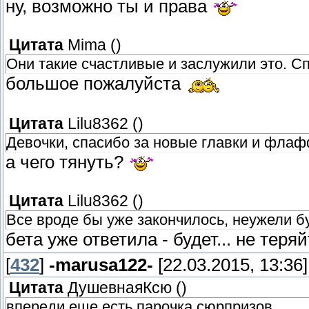
ну, возможно ты и права
Цитата
Mima
(
)
Они такие счастливые и заслужили это. С
большое пожалуйста
Цитата
Lilu8362
(
)
Девочки, спасибо за новые главки и флаф
а чего тянуть?
Цитата
Lilu8362
(
)
Все вроде бы уже закончилось, неужели бу
бета уже ответила - будет... не теря
[
432
]
-marusa122-
[22.03.2015, 13:36]
Цитата
ДушевнаяКсю
(
)
впереди еще есть парочка сюрпризов