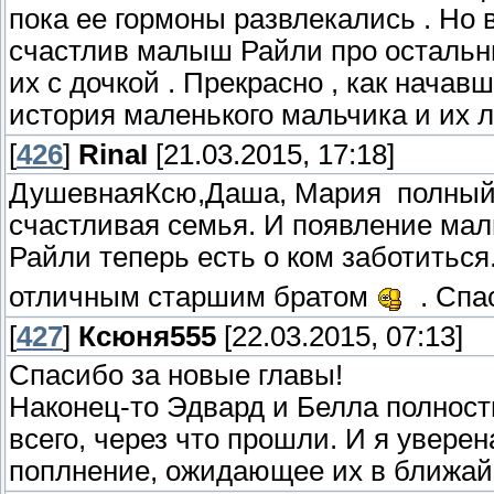
пока ее гормоны развлекались . Но 
счастлив малыш Райли про остальны
их с дочкой . Прекрасно , как нача
история маленького мальчика и их л
[
426
]
RinaI
[21.03.2015, 17:18]
ДушевнаяКсю,Даша, Мария полный
счастливая семья. И появление мал
Райли теперь есть о ком заботиться.
отличным старшим братом
. Спа
[
427
]
Ксюня555
[22.03.2015, 07:13]
Спасибо за новые главы!
Наконец-то Эдвард и Белла полност
всего, через что прошли. И я уверен
поплнение, ожидающее их в ближай