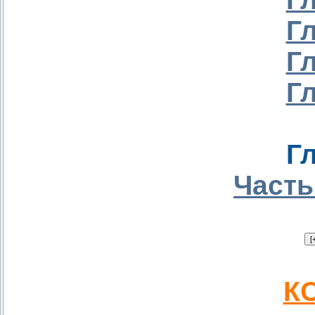
Г
Г
Г
Г
Часть
КО