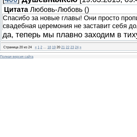
Цитата
Любовь-Любовь
(
)
Спасибо за новые главы! Они просто проп
свадебная церемония не заставит себя до
да, теперь мы плавно заходим в ти
Страница
20
из
24
«
1
2
…
18
19
20
21
22
23
24
»
Полная версия сайта