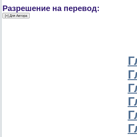
Разрешение на перевод:
Г
Г
Г
Г
Г
Г