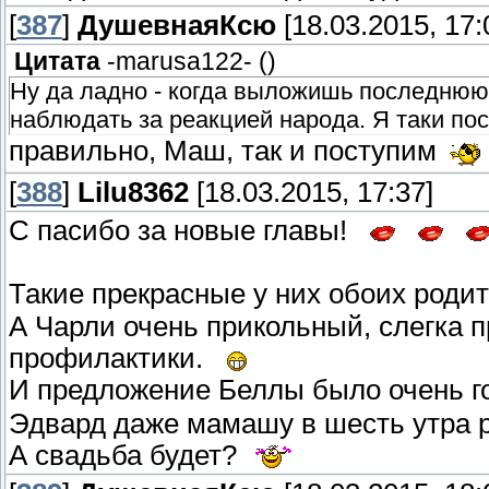
[
387
]
ДушевнаяКсю
[18.03.2015, 17:
Цитата
-marusa122-
(
)
Ну да ладно - когда выложишь последнюю 
наблюдать за реакцией народа. Я таки пос
правильно, Маш, так и поступим
[
388
]
Lilu8362
[18.03.2015, 17:37]
С пасибо за новые главы!
Такие прекрасные у них обоих род
А Чарли очень прикольный, слегка п
профилактики.
И предложение Беллы было очень
Эдвард даже мамашу в шесть утра 
А свадьба будет?