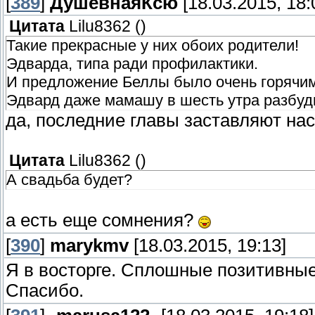
[
389
]
ДушевнаяКсю
[18.03.2015, 18:
Цитата
Lilu8362
(
)
Такие прекрасные у них обоих родители! 
Эдварда, типа ради профилактики.
И предложение Беллы было очень горя
Эдвард даже мамашу в шесть утра разбуди
да, последние главы заставляют на
Цитата
Lilu8362
(
)
А свадьба будет?
а есть еще сомнения?
[
390
]
marykmv
[18.03.2015, 19:13]
Я в восторге. Сплошные позитивны
Спасибо.