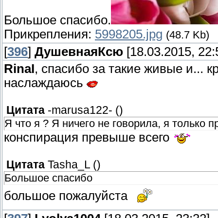
Большое спасибо.
Прикрепления:
5998205.jpg
(48.7 Kb)
[
396
]
ДушевнаяКсю
[18.03.2015, 22:
RinaI
, спасибо за такие живые и... 
наслаждаюсь
Цитата
-marusa122-
(
)
Я что я ? Я ничего не говорила, я только 
конспирация превыше всего
Цитата
Tasha_L
(
)
Большое спасибо
большое пожалуйста