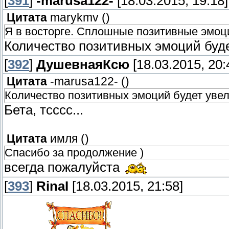
[
391
]
-marusa122-
[18.03.2015, 19:18]
Цитата
marykmv
(
)
Я в восторге. Сплошные позитивные эмоц
Количество позитивных эмоций буде
[
392
]
ДушевнаяКсю
[18.03.2015, 20:
Цитата
-marusa122-
(
)
Количество позитивных эмоций будет увели
Бета, тсссс...
Цитата
имля
(
)
Спасибо за продолжение )
всегда пожалуйста
[
393
]
RinaI
[18.03.2015, 21:58]