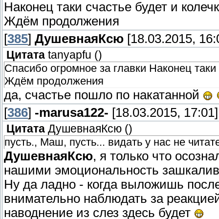
Наконец таки счастье будет и колечк
Ждём продолжения
[
385
]
ДушевнаяКсю
[18.03.2015, 16:
Цитата
tanyapfu
(
)
Спасибо огромное за главки Наконец таки 
Ждём продолжения
да, счастье пошло по накатанной
[
386
]
-marusa122-
[18.03.2015, 17:01]
Цитата
ДушевнаяКсю
(
)
пусть., Маш, пусть... видать у нас не чита
ДушевнаяКсю
, я только что осозн
нашими эмоциональность зашкалива
Ну да ладно - когда выложишь посл
внимательно наблюдать за реакцией
наводнение из слез здесь будет