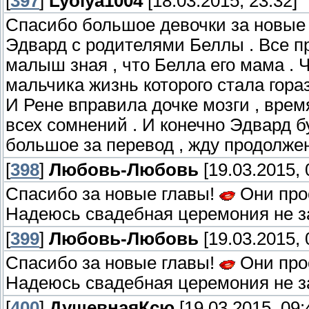
[
397
]
Lyolya1004
[18.03.2015, 23:32]
Спасибо большое девочки за новые 
Эдвард с родителями Беллы . Все пр
малыш зная , что Белла его мама .
мальчика жизнь которого стала гораз
И Рене вправила дочке мозги , время
всех сомнений . И конечно Эдвард б
большое за перевод , жду продолжен
[
398
]
Любовь-Любовь
[19.03.2015, 
Спасибо за новые главы!
Они прос
Надеюсь свадебная церемония не за
[
399
]
Любовь-Любовь
[19.03.2015, 
Спасибо за новые главы!
Они прос
Надеюсь свадебная церемония не за
[
400
]
ДушевнаяКсю
[19.03.2015, 09: