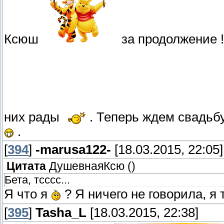
Ксюш
за продолжение ! 
них рады
. Теперь ждем свадьб
.
[
394
]
-marusa122-
[18.03.2015, 22:05]
Цитата
ДушевнаяКсю
(
)
Бета, тсссс...
Я что я
? Я ничего не говорила, я
[
395
]
Tasha_L
[18.03.2015, 22:38]