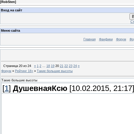
[
RobSten
]
Вход на сайт
В
Ст
Меню сайта
Главная
Фанфики
Форум
Фо
Страница
20
из
24
«
1
2
…
18
19
20
21
22
23
24
»
Форум
»
Рейтинг 18+
»
Такие большие высоты
Такие большие высоты
[
1
]
ДушевнаяКсю
[10.02.2015, 21:17