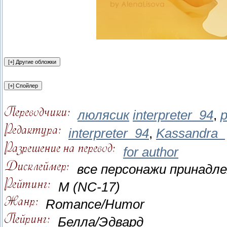
люлясик
interpreter_94
,
p
interpreter_94
,
Kassandra_
for author
все персонажи принад
M (NC-17)
Romance/Humor
Белла/Эдвард