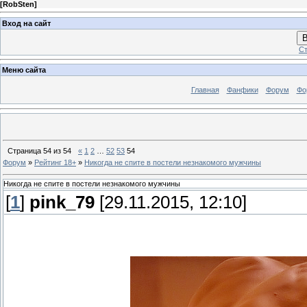
[
RobSten
]
Вход на сайт
В
Ст
Меню сайта
Главная
Фанфики
Форум
Фо
Страница
54
из
54
«
1
2
…
52
53
54
Форум
»
Рейтинг 18+
»
Никогда не спите в постели незнакомого мужчины
Никогда не спите в постели незнакомого мужчины
[
1
]
pink_79
[29.11.2015, 12:10]