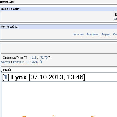
[
RobSten
]
Вход на сайт
В
Ст
Меню сайта
Главная
Фанфики
Форум
Фо
Страница
74
из
74
«
1
2
…
72
73
74
Форум
»
Рейтинг 18+
»
ДИКИЙ
ДИКИЙ
[
1
]
Lynx
[07.10.2013, 13:46]