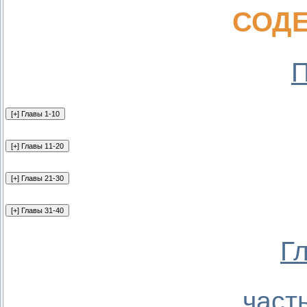
СОД
П
Г
част