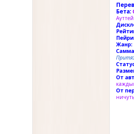
Перев
Бета:
Ауттей
Дискл
Рейти
Пейри
Жанр:
Самма
Притяж
Статус
Разме
От авт
каждый
От пе
ничуть