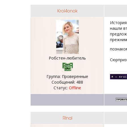
Krol4onok
История
нашли вт
предложе
прежним
познако
Робстен-любитель
Сюрприз
Группа: Проверенные
Сообщений:
488
Статус:
Offline
RinaI