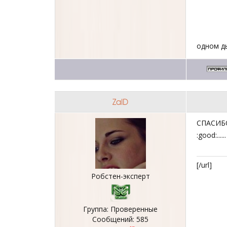
одном д
ZaID
СПАСИБО
:good:...... ...
[/url]
Робстен-эксперт
Группа: Проверенные
Сообщений:
585