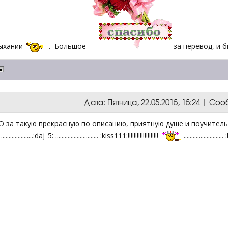
ыхании
. Большое
за перевод, и 
Дата: Пятница, 22.05.2015, 15:24 | С
 за такую прекрасную по описанию, приятную душе и поучител
..................:daj_5: ............................ :kiss111:!!!!!!!!!!!!!!!!!!!!
........................