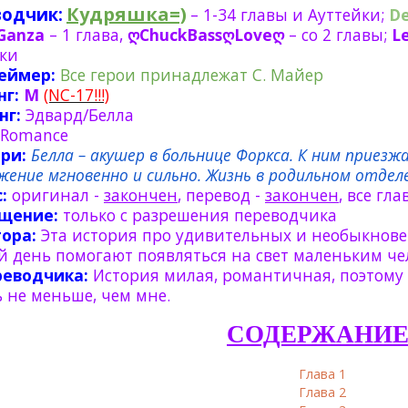
Кудряшка=)
одчик:
– 1-34 главы и Ауттейки;
D
Ganza
– 1 глава,
ღChuckBassღLoveღ
– со 2 главы;
L
ки
еймер:
Все герои принадлежат С. Майер
нг:
M
(NC-17!!!)
нг:
Эдвард/Белла
Romance
ри:
Белла – акушер в больнице Форкса. К ним приез
ение мгновенно и сильно. Жизнь в родильном отделен
:
оригинал -
закончен
, перевод -
закончен
, все гл
щение:
только с разрешения переводчика
ора:
Эта история про удивительных и необыкнове
 день помогают появляться на свет маленьким ч
реводчика:
История милая, романтичная, поэтому 
 не меньше, чем мне.
СОДЕРЖАНИЕ
Глава 1
Глава 2