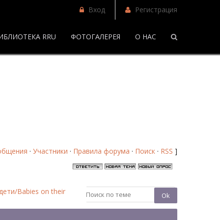
Вход
Регистрация
ИБЛИОТЕКА RRU
ФОТОГАЛЕРЕЯ
О НАС
м
лько дети/Babies on their mind - Страница 13 - Форум
общения
·
Участники
·
Правила форума
·
Поиск
·
RSS
]
дети/Babies on their