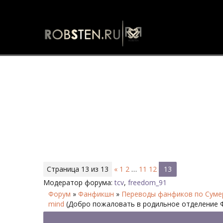
В голове у них только дети/Bab
Страница
13
из
13
«
1
2
…
11
12
13
Модератор форума:
tcv
,
freedom_91
Форум
»
Фанфикшн
»
Переводы фанфиков по Суме
mind
(Добро пожаловать в родильное отделение Ф