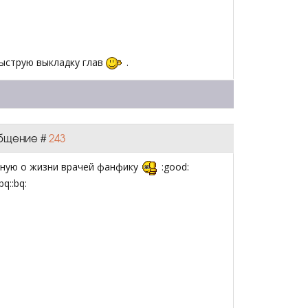
быструю выкладку глав
.
ообщение #
243
ьную о жизни врачей фанфику
:good:
.. :bq::bq: