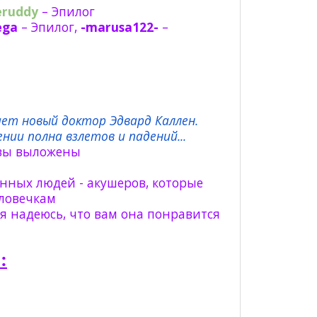
eruddy
– Эпилог
ega
– Эпилог,
-marusa122-
–
жает новый доктор Эдвард Каллен.
ии полна взлетов и падений...
авы выложены
нных людей - акушеров, которые
еловечкам
я надеюсь, что вам она понравится
: