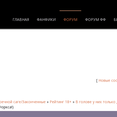
ГЛАВНАЯ
ФАНФИКИ
ФОРУМ
ФОРУМ ФФ
Б
ies on their mind - Страница 13 - Фору
/
В голове у них то
[
Новые со
речной саге/Законченные
»
Рейтинг 18+
»
В голове у них только 
оркса!)