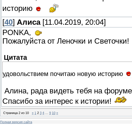
историю
[
40
]
Алиса
[11.04.2019, 20:04]
PONKA,
Пожалуйста от Леночки и Светочки!
Цитата
удовольствием почитаю новую историю
Алина, рада видеть тебя на форум
Спасибо за интерес к истории!
Страница
2
из
10
«
1
2
3
4
…
9
10
»
Полная версия сайта