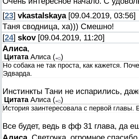
Очень интересное начало. С удовол
[
23
]
vkastalskaya
[09.04.2019, 03:56]
Таня сводница, ха))) Смешно!
[
24
]
skov
[09.04.2019, 11:20]
Алиса
,
Цитата
Алиса
(
)
Но собака не так проста, как кажется. По
Эдварда.
Инстинкты Тани не испарились, даж
Цитата
Алиса
(
)
История заинтересовала с первой главы. 
Все будет, ведь в фф 31 глава, да е
Алиса
, Светочка, огромное спасиб