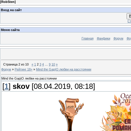
[
RobSten
]
Вход на сайт
В
Ст
Меню сайта
Главная
Фанфики
Форум
Фо
Страница
2
из
10
«
1
2
3
4
…
9
10
»
Форум
»
Рейтинг 18+
»
Mind the Gap|О любви на расстоянии
Mind the Gap|О любви на расстоянии
[
1
]
skov
[08.04.2019, 08:18]