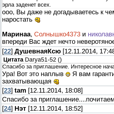
эрла заденет всех.
ооо, Вы даже не догадываетесь к че
наростать
Маринаа
,
Солнышко4373
и
николав
впереди Вас ждет нечто неверотяно
[
22
]
ДушевнаяКсю
[12.11.2014, 17:4
Цитата
Darya51-52
(
)
Спасибо за приглашение. Интересное нача
Ура! Вот это наплыв
Я вам гаранти
захватывающая
[
23
]
tam
[12.11.2014, 18:08]
Спасибо за приглашение....почитаем
[
24
]
Нэт
[12.11.2014, 18:52]