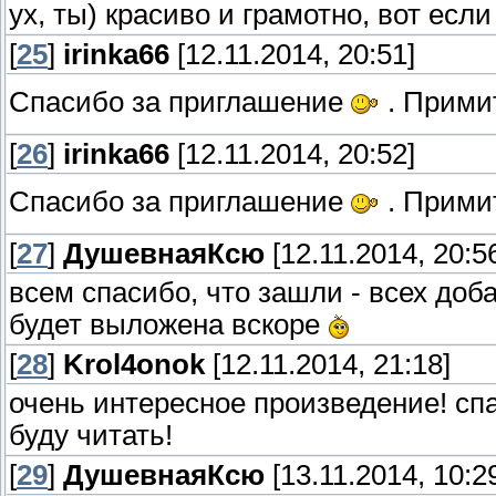
ух, ты) красиво и грамотно, вот если
[
25
]
irinka66
[12.11.2014, 20:51]
Спасибо за приглашение
. Примит
[
26
]
irinka66
[12.11.2014, 20:52]
Спасибо за приглашение
. Примит
[
27
]
ДушевнаяКсю
[12.11.2014, 20:5
всем спасибо, что зашли - всех доб
будет выложена вскоре
[
28
]
Krol4onok
[12.11.2014, 21:18]
очень интересное произведение! сп
буду читать!
[
29
]
ДушевнаяКсю
[13.11.2014, 10:2