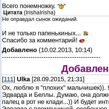
Всего понемножку.
Цитата
(
IrishaIrisha
)
Не оправдал сынок ожиданий.
И не только папенькиных...
Спасибо за комментарий!
Добавлено
(10.02.2013, 10:14)
---------------------------------------------
Добавлена
[
111
]
Ulka
[28.09.2015, 21:31]
Ох, люблю я "плохих" мальчишек)).
Эдварда и Беллы. Думаю, она должн
палец в рот не клади...)) И будет 
Эдварда с племянницей, особенное е