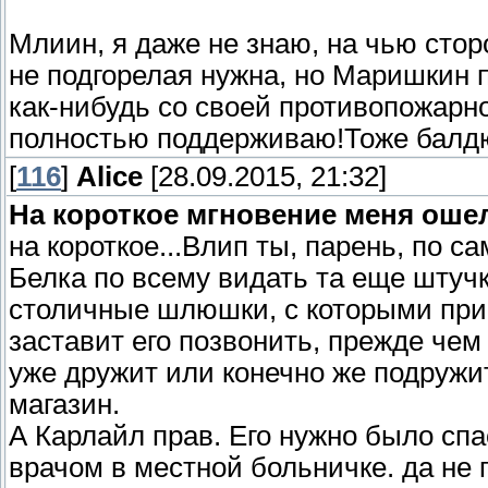
Млиин, я даже не знаю, на чью сто
не подгорелая нужна, но Маришкин пр
как-нибудь со своей противопожарн
полностью поддерживаю!Тоже балдю
[
116
]
Alice
[28.09.2015, 21:32]
На короткое мгновение меня ошел
на короткое...Влип ты, парень, по 
Белка по всему видать та еще штучк
столичные шлюшки, с которыми прив
заставит его позвонить, прежде чем
уже дружит или конечно же подружитс
магазин.
А Карлайл прав. Его нужно было спас
врачом в местной больничке. да не 