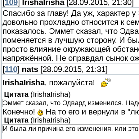
[
109
]
IrishaIrisha
[28.09.2015, 21:30]
Спасибо за главу! Да уж, характер у 
довольно прохладно относится к сем
показалось. Эммет сказал, что Эдв
поменяется в лучшую сторону. И бы
просто влияние окружающей обстано
напряжённой. Не оправдал сынок о
[
110
]
nats
[28.09.2015, 21:31]
IrishaIrisha
, пожалуйста!
Цитата
(
IrishaIrisha
)
Эммет сказал, что Эдвард изменился. Над
Конечно!
На то его и вернули в "л
Цитата
(
IrishaIrisha
)
И была ли причина его изменения, или эт