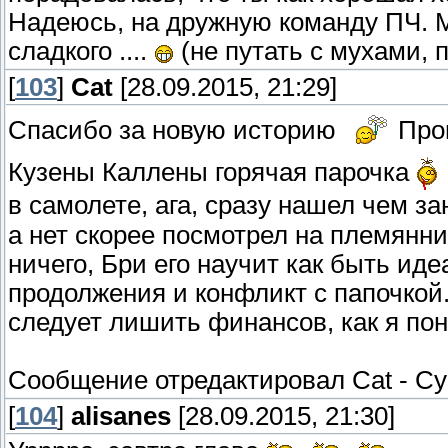
Надеюсь, на дружную команду ПЧ. М
сладкого ....
(не путать с мухами, 
[
103
]
Cat
[28.09.2015, 21:29]
Спасибо за новую историю
Про
Кузены Каллены горячая парочка
в самолете, ага, сразу нашел чем з
а нет скорее посмотрел на племянни
ничего, Бри его научит как быть и
продолжения и конфликт с папочкой.
следует лишить финансов, как я пон
Сообщение отредактировал
Cat
-
Су
[
104
]
alisanes
[28.09.2015, 21:30]