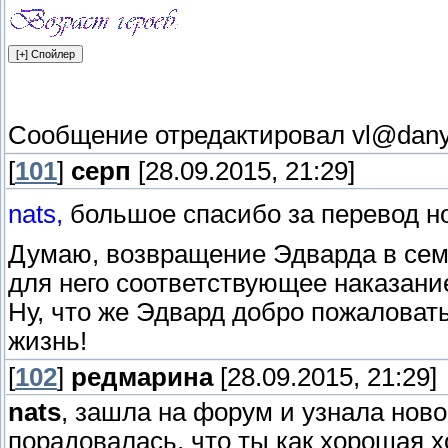
Сообщение отредактировал
vl@dan
[
101
]
серп
[28.09.2015, 21:29]
nats,
большое спасибо за перевод н
Думаю, возвращение Эдварда в сем
для него соответствующее наказани
Ну, что же Эдвард добро пожаловать
жизнь!
[
102
]
редмарина
[28.09.2015, 21:29]
nats
, зашла на форум и узнала ново
порадовалась, что ты как хорошая х