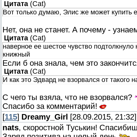
Цитата
(
Cat
)
Вот только думаю, Элис же может купить е
Нет, она не станет. А почему - узна
Цитата
(
Cat
)
наверное ее шестое чувство подтолкнуло н
книжный
Если б она знала, чем это закончитс
Цитата
(
Cat
)
И как это Эдвард не взорвался от такого 
С чего ты взяла, что не взорвался?
Спасибо за комментарий!
[
115
]
Dreamy_Girl
[28.09.2015, 21:32]
nats
, скоростной Туськин! Спасибищ
Заряд позитива на целый день