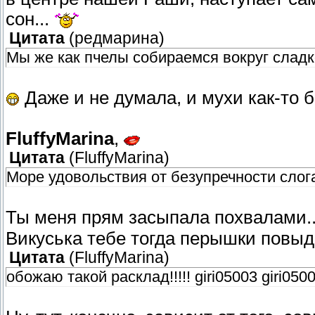
сон...
Цитата
(
редмарина
)
Мы же как пчелы собираемся вокруг сладког
Даже и не думала, и мухи как-то 
FluffyMarina
,
Цитата
(
FluffyMarina
)
Море удовольствия от безупречности слога 
Ты меня прям засыпала похвалами.
Викуська тебе тогда перышки повыд
Цитата
(
FluffyMarina
)
обожаю такой расклад!!!!! giri05003 giri05