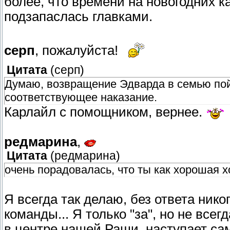
более, что времени на новогодних к
подзапаслась главками.
серп
, пожалуйста!
Цитата
(
серп
)
Думаю, возвращение Эдварда в семью пой
соответствующее наказание.
Карлайл с помощником, вернее.
редмарина
,
Цитата
(
редмарина
)
очень порадовалась, что ты как хорошая х
Я всегда так делаю, без ответа нико
команды... Я только "за", но не всег
в центре нашей Раши, наступает са