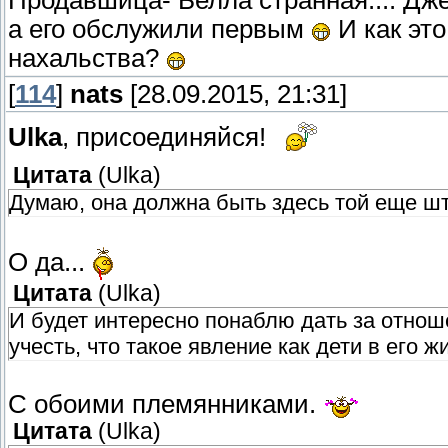
Продавшица- Белла странная.... Дже
а его обслужили первым
И как это
нахальства?
[
114
]
nats
[28.09.2015, 21:31]
Ulka
, присоединяйся!
Цитата
(
Ulka
)
Думаю, она должна быть здесь той еще шту
О да...
Цитата
(
Ulka
)
И будет интересно понаблю дать за отно
учесть, что такое явление как дети в его 
С обоими племянниками.
Цитата
(
Ulka
)