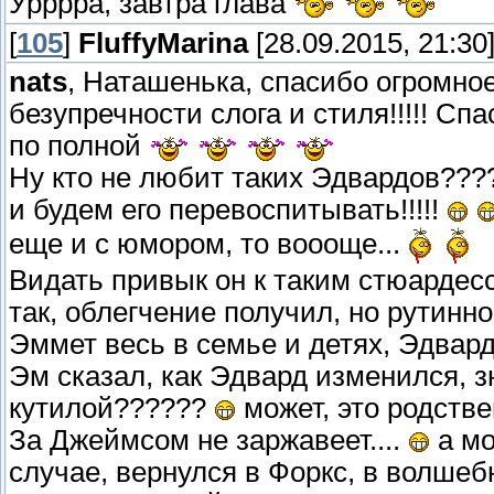
Урррра, завтра глава
[
105
]
FluffyMarina
[28.09.2015, 21:30
nats
, Наташенька, спасибо огромное 
безупречности слога и стиля!!!!! Сп
по полной
Ну кто не любит таких Эдвардов??
и будем его перевоспитывать!!!!!
еще и с юмором, то воооще...
Видать привык он к таким стюардесс
так, облегчение получил, но рутинно
Эммет весь в семье и детях, Эдвард
Эм сказал, как Эдвард изменился, 
кутилой??????
может, это родстве
За Джеймсом не заржавеет....
а мо
случае, вернулся в Форкс, в волшебн