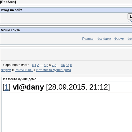
[
RobSten
]
Вход на сайт
В
Ст
Меню сайта
Главная
Фанфики
Форум
Фо
Страница
6
из
67
«
1
2
…
4
5
6
7
8
…
66
67
»
Форум
»
Рейтинг 18+
»
Нет места лучше дома
Нет места лучше дома
[
1
]
vl@dany
[28.09.2015, 21:12]