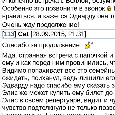
И конечно встреча с Беллой, безум
Особенно это позвоните в звонок
нравиться, и кажется Эдварду она 
Очень жду продолжение!
[
113
]
Cat
[28.09.2015, 21:31]
Спасибо за продолжение
Мда, странная встреча с папочкой 
ему и как перед ним провинились, ч
Видимо попахивает все это семейны
ожидать, психанул, ведь лишили ег
Эдварду надо спасибо ему сказать з
Элис же может купить ему билет до 
Элис в своем репертуаре, видит и ч
чувство подтолкнуло не только позв