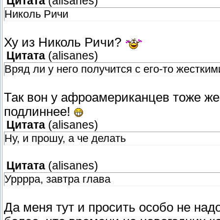
Цитата
(
alisanes
)
Николь Ричи
Ху из Николь Ричи?
Цитата
(
alisanes
)
Вряд ли у него получится с его-то жестки
Так вон у афроамериканцев тоже жест
подлиннее!
Цитата
(
alisanes
)
Ну, и прошу, а че делать
Цитата
(
alisanes
)
Урррра, завтра глава
Да меня тут и просить особо не над