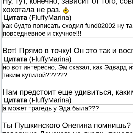
Ну, тут, конечно, зависит от того, с
хохотала не раз.
Цитата
(
FluffyMarina
)
как будто пописать сходил fund02002 ну та
повседневное и скучное!!!
Вот! Прямо в точку! Он это так и во
Цитата
(
FluffyMarina
)
но вот интересно, Эм сказал, как Эдвард
таким кутилой??????
Нам предстоит еще удивиться, каки
Цитата
(
FluffyMarina
)
а может трагедь у Эда была???
Ты Пушкинского Онегина помнишь? Т