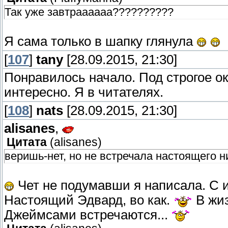
Так уже завтраааааа??????????
Я сама только в шапку глянула
[
107
]
tany
[28.09.2015, 21:30]
Понравилось начало. Под строгое ок
интересно. Я в читателях.
[
108
]
nats
[28.09.2015, 21:30]
alisanes
,
Цитата
(
alisanes
)
веришь-нет, но не встречала настоящего ни
Чет не подумавши я написала. С и
Настоящий Эдвард, во как.
В жиз
Джеймсами встречаются...