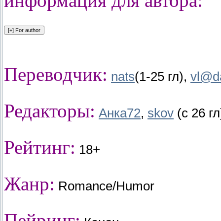
информация для автора:
Переводчик:
nats
(1-25 гл),
vl@d
Редакторы:
Анка72
,
skov
(с 26 гл
Рейтинг:
18+
Жанр:
Romance/Humor
Пейринг: