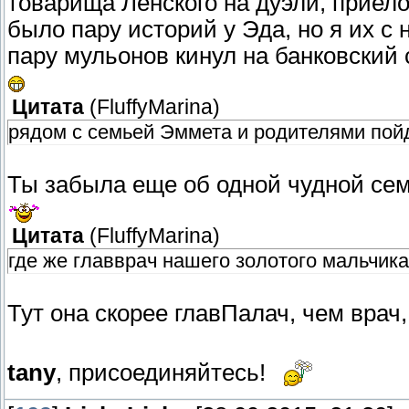
товарища Ленского на дуэли, приелос
было пару историй у Эда, но я их с
пару мульонов кинул на банковский с
Цитата
(
FluffyMarina
)
рядом с семьей Эммета и родителями пой
Ты забыла еще об одной чудной семе
Цитата
(
FluffyMarina
)
где же главврач нашего золотого мальчик
Тут она скорее главПалач, чем врач,
tany
, присоединяйтесь!