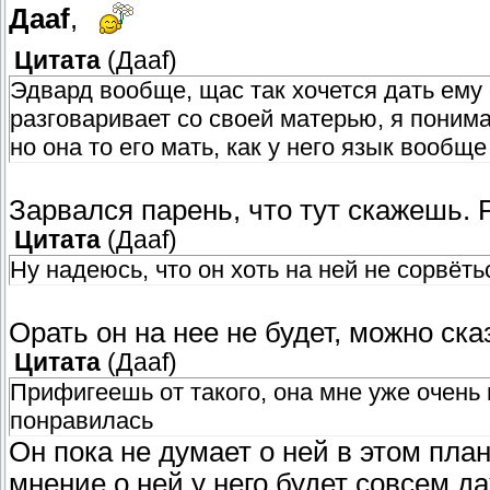
Даaf
,
Цитата
(
Даaf
)
Эдвард вообще, щас так хочется дать ему с
разговаривает со своей матерью, я поним
но она то его мать, как у него язык вообщ
Зарвался парень, что тут скажешь. 
Цитата
(
Даaf
)
Ну надеюсь, что он хоть на ней не сорвёть
Орать он на нее не будет, можно ск
Цитата
(
Даaf
)
Прифигеешь от такого, она мне уже очень 
понравилась
Он пока не думает о ней в этом плане
мнение о ней у него будет совсем да