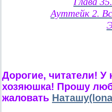
Глава 35
Ауттейк 2. В
Э
Дорогие, читатели! У
хозяюшка! Прошу люб
жаловать
Наташу(lona