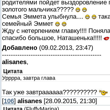
родителями пойдет выздоровление п
золотого мальчика?????
Семья Эммета улыбнула....
така
семейный Эммет
Жду с нетерпением главку!!!! Поняла
спасибо большое, Наташенька!!!!!
Добавлено
(09.02.2013, 23:47)
---------------------------------------------
alisanes
,
Цитата
Урррра, завтра глава
Так уже завтраааааа??????????
[
106
]
alisanes
[28.09.2015, 21:30]
Цитата
(
FluffyMarina
)