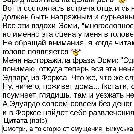
Вот и состоялась встреча отца и сы
должен быть напряжным и сурьезны
Все эти вздохи Эсми, "многословнос
но именно эта сцена у меня в голов
Не обращай внимания, я когда читаю
голове появляется
Меня насторажила фраза Эсми: "Эдва
понимаю, откуда теперь вся эта нена
Эдвард из Форкса. Что же, что же с
Ну, ничего, поживет дома... (кстати,
поумнеет, глядишь, там и уезжать не
А Эдуардо совсем-совсем без дене
и в Форксе найдет себе развлечени
Цитата
(
nats
)
Смотри, а то сгорю от смущения, Викуська