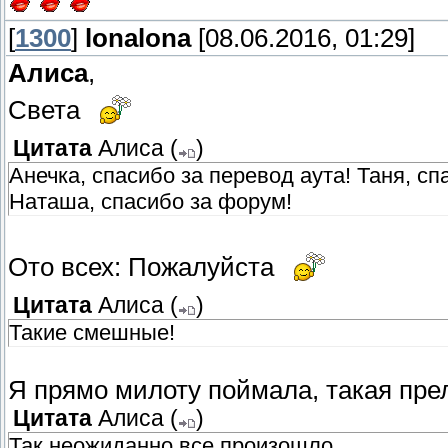
[
1300
]
lonalona
[08.06.2016, 01:29]
Алиса
,
Света
Цитата
Алиса
(
)
Анечка, спасибо за перевод аута! Таня, сп
Наташа, спасибо за форум!
Ото всех: Пожалуйста
Цитата
Алиса
(
)
Такие смешные!
Я прямо милоту поймала, такая прел
Цитата
Алиса
(
)
Так неожиданно все произошло