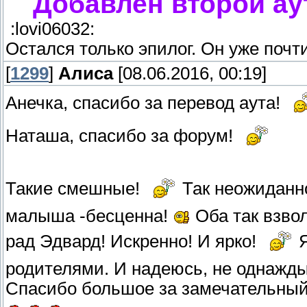
Добавлен второй аут
:lovi06032:
Остался только эпилог. Он уже почт
[
1299
]
Алиса
[08.06.2016, 00:19]
Анечка, спасибо за перевод аута!
Наташа, спасибо за форум!
Такие смешные!
Так неожиданн
малыша -бесценна!
Оба так взво
рад Эдвард! Искренно! И ярко!
Я
родителями. И надеюсь, не однажды
Спасибо большое за замечательный 