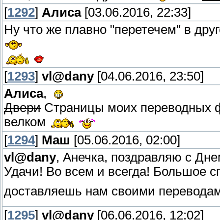
[
1292
]
Алиса
[03.06.2016, 22:33]
Ну что же плавно "перетечем" в друг
[
1293
]
vl@dany
[04.06.2016, 23:50]
Алиса
,
Двери
Страницы моих переводных фф
велком
[
1294
]
Маш
[05.06.2016, 02:00]
vl@dany
, Анечка, поздравляю с Дне
Удачи! Во всем и всегда! Большое с
доставляешь нам своими перевод
[
1295
]
vl@dany
[06.06.2016, 12:02]