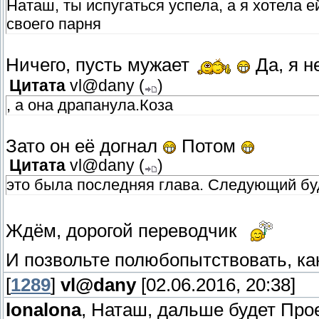
Наташ, ты испугаться успела, а я хотела е
своего парня
Ничего, пусть мужает
Да, я н
Цитата
vl@dany
(
)
, а она драпанула.Коза
Зато он её догнал
Потом
Цитата
vl@dany
(
)
это была последняя глава. Следующий буд
Ждём, дорогой переводчик
И позвольте полюбопытствовать, 
[
1289
]
vl@dany
[02.06.2016, 20:38]
lonalona
, Наташ, дальше будет Прое