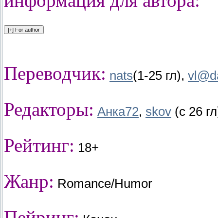
информация для автора:
Переводчик:
nats
(1-25 гл),
vl@d
Редакторы:
Анка72
,
skov
(с 26 гл
Рейтинг:
18+
Жанр:
Romance/Humor
Пейринг: