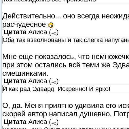
Действительно... оно всегда неожид
расчудесное
Цитата
Алиса
(
)
Оба так взволнованы и так слегка напуган
Мне еще показалось, что немножечк
при этом остались всё теми же Эдв
смешинками.
Цитата
Алиса
(
)
И как рад Эдвард! Искренно! И ярко!
О, да. Меня приятно удивила его иск
скорей автор написал душевно. По
Цитата
Алиса
(
)