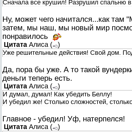
Сначала все крушил! Разрушил спальню в 
Ну, может чего начитался...как там
затем, мы наш, мы новый мир посм
понравилось
Цитата
Алиса
(
)
Уже решительные действия! Свой дом. Под
Да, пора бы уже. А то такой вундерк
деньги теперь есть.
Цитата
Алиса
(
)
И думал, думал! Как убедить Беллу!
И убедил же! Столько сложностей, столько
Главное - убедил! Уф, натерпелся!
Цитата
Алиса
(
)