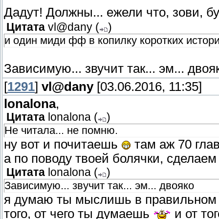
Дадут! Должны... ежели что, зови, 
Цитата
vl@dany
(
)
и один миди фф в копилку коротких истор
Зависимую... звучит так... эм... дво
[
1291
]
vl@dany
[03.06.2016, 11:35]
lonalona
,
Цитата
lonalona
(
)
Не читала... не помню.
ну вот и почитаешь
там аж 70 глав
а по поводу твоей болячки, сделае
Цитата
lonalona
(
)
Зависимую... звучит так... эм... двояко
я думаю ты мыслишь в правильном 
того, от чего ты думаешь
и от
тог