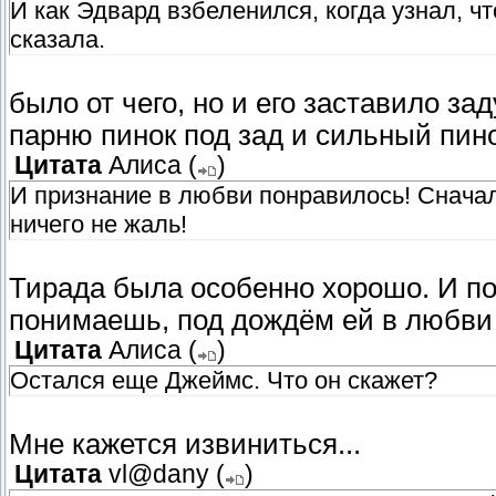
И как Эдвард взбеленился, когда узнал, ч
сказала.
было от чего, но и его заставило за
парню пинок под зад и сильный пино
Цитата
Алиса
(
)
И признание в любви понравилось! Сначал
ничего не жаль!
Тирада была особенно хорошо. И по
понимаешь, под дождём ей в любви п
Цитата
Алиса
(
)
Остался еще Джеймс. Что он скажет?
Мне кажется извиниться...
Цитата
vl@dany
(
)