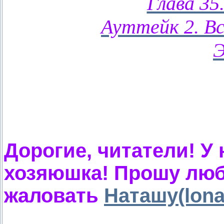
Глава 35
Ауттейк 2. В
Э
Дорогие, читатели! У
хозяюшка! Прошу люб
жаловать
Наташу(lona