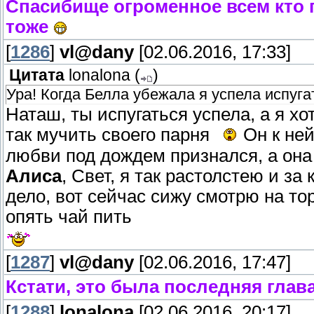
Спасибище огроменное всем кто г
тоже
[
1286
]
vl@dany
[02.06.2016, 17:33]
Цитата
lonalona
(
)
Ура! Когда Белла убежала я успела испуга
Наташ, ты испугаться успела, а я х
так мучить своего парня
Он к ней
любви под дождем признался, а она
Алиса
, Свет, я так растолстею и за
дело, вот сейчас сижу смотрю на то
опять чай пить
[
1287
]
vl@dany
[02.06.2016, 17:47]
Кстати, это была последняя глав
[
1288
]
lonalona
[02.06.2016, 20:17]