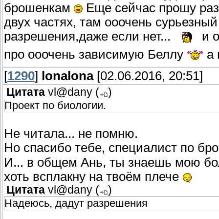
брошенкам
Еще сейчас прошу раз
двух частях, там ооочень сурьезны
разрешения,даже если нет...
и о
про ооочень зависимую Беллу
а 
[
1290
]
lonalona
[02.06.2016, 20:51]
Цитата
vl@dany
(
)
Проект по биологии.
Не читала... не помню.
Но спасибо тебе, специалист по б
И... в общем Ань, ты знаешь мою бо
хоть всплакну на твоём плече
Цитата
vl@dany
(
)
Надеюсь, дадут разрешения