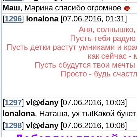
Маш
, Марина спасибо огромное
[
1296
]
lonalona
[07.06.2016, 01:31]
Аня, солнышко,
Пусть тебя радую
Пусть детки растут умниками и кра
как сейчас -
Пусть сбудутся твои мечты
Просто - будь счастл
[
1297
]
vl@dany
[07.06.2016, 10:03]
lonalona
, Наташа, ух ты!Какой бук
[
1298
]
vl@dany
[07.06.2016, 10:06]