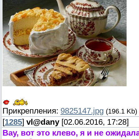
Прикрепления:
9825147.jpg
(196.1 Kb)
[
1285
]
vl@dany
[02.06.2016, 17:28]
Вау, вот это клево, я и не ожидал