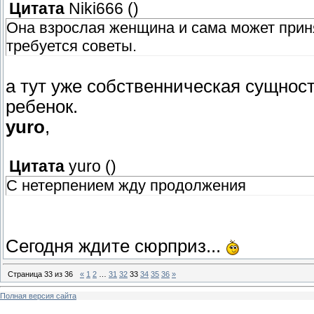
Цитата
Niki666
(
)
Она взрослая женщина и сама может приня
требуется советы.
а тут уже собственническая сущност
ребенок.
yuro
,
Цитата
yuro
(
)
С нетерпением жду продолжения
Сегодня ждите сюрприз...
Страница
33
из
36
«
1
2
…
31
32
33
34
35
36
»
Полная версия сайта