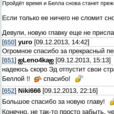
Пройдёт время и Белла снова станет пре
Если только ее ничего не сломит сно
Девули, новую главку еще не присла
[
650
]
yuro
[09.12.2013, 14:42]
Огромное спасибо за прекрасный пе
[
651
]
ஐLeno4kaஐ
[09.12.2013, 15:13]
надеюсь скоро Эд отпустит свои ст
Беллой !!
спасибо!
[
652
]
Niki666
[09.12.2013, 22:16]
Большое спасибо за новую главу!
Конечно, не так-то просто забыть, 