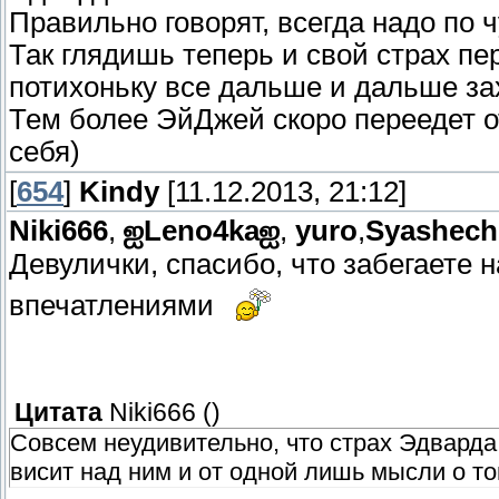
Правильно говорят, всегда надо по 
Так глядишь теперь и свой страх пе
потихоньку все дальше и дальше за
Тем более ЭйДжей скоро переедет от
себя)
[
654
]
Kindy
[11.12.2013, 21:12]
Niki666
,
ஐLeno4kaஐ
,
yuro
,
Syashech
Девулички, спасибо, что забегаете 
впечатлениями
Цитата
Niki666
(
)
Совсем неудивительно, что страх Эдварда
висит над ним и от одной лишь мысли о т