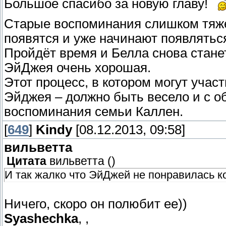
Большое спасибо за новую главу!
Старые воспоминания слишком тяжел
появятся и уже начинают появлятьс
Пройдёт время и Белла снова стане
ЭйДжея очень хорошая.
Этот процесс, в котором могут учас
Эйджея – должно быть весело и с о
воспоминания семьи Каллен.
[
649
]
Kindy
[08.12.2013, 09:58]
вильветта
Цитата
вильветта
(
)
И так жалко что ЭйДжей не понравилась к
Ничего, скоро он полюбит ее))
Syashechka
, ,