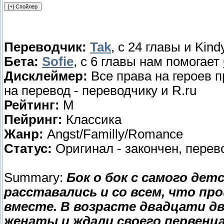
Переводчик:
Tak
, с 24 главы и Kind
Бета:
Sofie
, с 6 главы нам помогает
Дисклеймер:
Все права на героев п
на перевод - переводчику и R.ru
Рейтинг:
М
Пейринг:
Классика
Жанр:
Angst/Familly/Romance
Статус:
Оригинал - закончен, перево
Summary:
Бок о бок с самого детс
расставались и со всем, что про
вместе. В возрасте двадцати дв
женаты и ждали своего первенца.