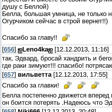
душу с Беллой)
Белла, большая умница, не только 
Огурчиком сейчас в строй вернет!!)
Спасибо за главу!!
[
656
]
ஐLeno4kaஐ
[12.12.2013, 11:16]
так, Эдвард, бросай хандрить и бего
где раки зимуют!!! спасибо! потряс
[
657
]
вильветта
[12.12.2013, 17:55]
Спасибо за главки!
Белла постепенно движется вперед 
он боится потерять .Надеюсь что Э
[
658
]
Niki666
[12.12.2013, 20:48]