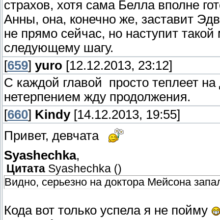
страхов, хотя сама Белла вполне го
Анны, она, конечно же, заставит Эд
не прямо сейчас, но наступит такой 
следующему шагу.
[
659
]
yuro
[12.12.2013, 23:12]
С каждой главой просто теплеет на
нетерпением жду продолжения.
[
660
]
Kindy
[14.12.2013, 19:55]
Привет, девчата
Syashechka
,
Цитата
Syashechka
(
)
Видно, серьезно на доктора Мейсона запа
Кода вот только успела я не пойму