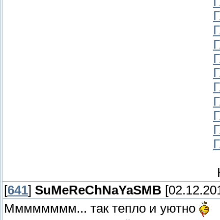
Г
Г
Г
Г
Г
Г
Г
Г
Г
Г
Г
[
641
]
SuMeReChNaYaSMB
[02.12.201
Мммммммм... так тепло и уютно