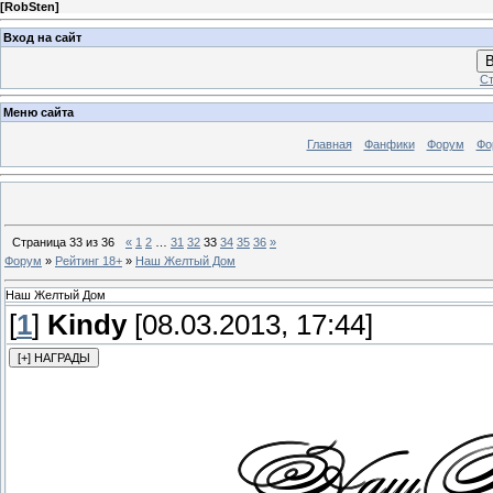
[
RobSten
]
Вход на сайт
В
Ст
Меню сайта
Главная
Фанфики
Форум
Фо
Страница
33
из
36
«
1
2
…
31
32
33
34
35
36
»
Форум
»
Рейтинг 18+
»
Наш Желтый Дом
Наш Желтый Дом
[
1
]
Kindy
[08.03.2013, 17:44]