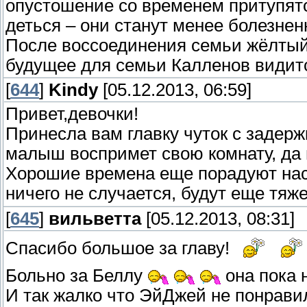
опустошение со временем притупятс
деться – они станут менее болезне
После воссоединения семьи жёлтый
будущее для семьи Калленов видит
[
644
]
Kindy
[05.12.2013, 06:59]
Привет,девочки!
Принесла вам главку чуток с задержк
малыш воспримет свою комнату, да и
Хорошие времена еще порадуют нас, 
ничего не случается, будут еще тяже
[
645
]
вильветта
[05.12.2013, 08:31]
Спасибо большое за главу!
Больно за Беллу
она пока 
И так жалко что ЭйДжей не понрави