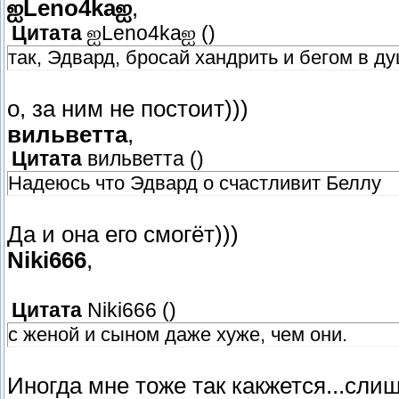
ஐLeno4kaஐ
,
Цитата
ஐLeno4kaஐ
(
)
так, Эдвард, бросай хандрить и бегом в ду
о, за ним не постоит)))
вильветта
,
Цитата
вильветта
(
)
Надеюсь что Эдвард о счастливит Беллу
Да и она его смогёт)))
Niki666
,
Цитата
Niki666
(
)
с женой и сыном даже хуже, чем они.
Иногда мне тоже так какжется...сли