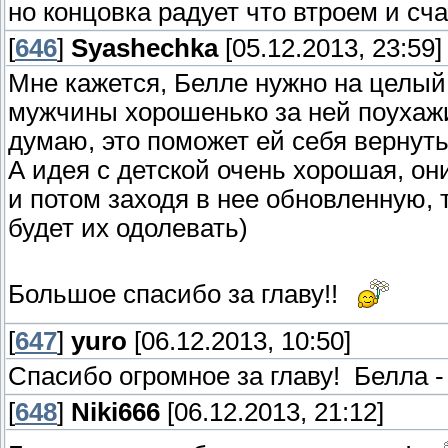
но концовка радует что втроем и с
[
646
]
Syashechka
[05.12.2013, 23:59]
Мне кажется, Белле нужно на целый
мужчины хорошенько за ней поухажи
думаю, это поможет ей себя вернуть
А идея с детской очень хорошая, он
и потом заходя в нее обновленную, 
будет их одолевать)
Большое спасибо за главу!!
[
647
]
yuro
[06.12.2013, 10:50]
Спасибо огромное за главу! Белла -
[
648
]
Niki666
[06.12.2013, 21:12]