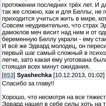
протяжении последних трёх лет. И 
так же сложно, как и для Беллы, не 
приходится учиться жить в мире, кот
Совсем неудивительно, что страх Эд
дамоклов меч висит над ним и от о
беременную Беллу украли - ему ста
И всё же Эдвард молодец, он переси
первый шаг самый сложный в психо
легче, зато какая ему уготована бы
стоящая всех минут ожидания.
[
653
]
Syashechka
[10.12.2013, 01:02]
Спасибо за главу!!
Хорошо, что несмотря на все тяжес
Эдвард нашел в себе силы хоть на т