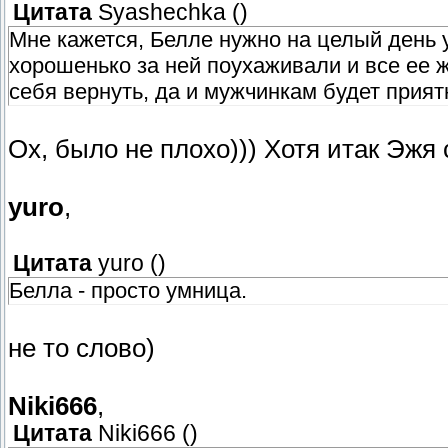
Цитата
Syashechka
(
)
Мне кажется, Белле нужно на целый день 
хорошенько за ней поухаживали и все ее 
себя вернуть, да и мужчинкам будет прият
Ох, было не плохо))) Хотя итак Эжя 
yuro
,
Цитата
yuro
(
)
Белла - просто умница.
не то слово)
Niki666
,
Цитата
Niki666
(
)