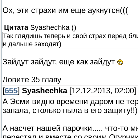
Ох, эти страхи им еще аукнутся(((
Цитата
Syashechka
(
)
Так глядишь теперь и свой страх перед бл
и дальше заходят)
Зайдут зайдут, еще как зайдут
Ловите 35 главу
[
655
]
Syashechka
[12.12.2013, 02:00]
А Эсми видно времени даром не тер
запала, столько пыла в его защиту!!)
А насчет нашей парочки..... что-то 
перестал и вместе со своим Огурчи