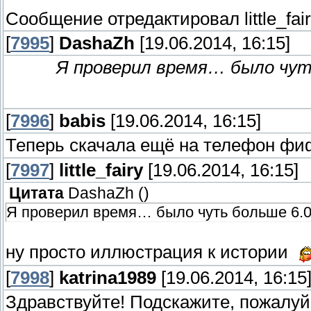
Сообщение отредактировал
little_fai
[
7995
]
DashaZh
[19.06.2014, 16:15]
Я проверил время… было чуть
[
7996
]
babis
[19.06.2014, 16:15]
Теперь скачала ещё на телефон фиф
[
7997
]
little_fairy
[19.06.2014, 16:15]
Цитата
DashaZh
(
)
Я проверил время… было чуть больше 6.0
ну просто иллюстрация к истории
[
7998
]
katrina1989
[19.06.2014, 16:15
Здравствуйте! Подскажите, пожалуйс