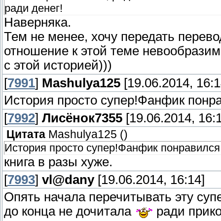
ради денег!
Наверняка.
Тем не менее, хочу передать перево
отношение к этой теме невообразимо
с этой историей)))
[
7991
]
Mashulya125
[19.06.2014, 16:1
История просто супер!Фанфик понр
[
7992
]
Лисёнок7355
[19.06.2014, 16:
Цитата
Mashulya125
(
)
История просто супер!Фанфик понравился
книга в разы хуже.
[
7993
]
vl@dany
[19.06.2014, 16:14]
Опять начала перечитывать эту суп
до конца не дочитала
ради прико