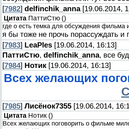
[
7982
]
delfinchik_anna
[19.06.2014, 1
Цитата
ПаттиСтю
(
)
где о есть темка для обсуждения фильма 
я бы тоже не прочь порассуждать и 
[
7983
]
LeaPles
[19.06.2014, 16:13]
ПаттиСтю
,
delfinchik_anna
, все бу
[
7984
]
Нотик
[19.06.2014, 16:13]
Всех желающих пого
С
[
7985
]
Лисёнок7355
[19.06.2014, 16:
Цитата
Нотик
(
)
Всех желающих поговорить о фильме мил