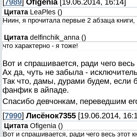
[
7989
]
Ofigenia
[19.06.2014, 16:14]
Цитата
LeaPles
(
)
Ниин, я прочитала первые 2 абзаца книги,
Цитата
delfinchik_anna
(
)
что характерно - я тоже!
Вот и спрашивается, ради чего весь
Ах да, чуть не забыла - исключитель
Так что, дамы, дурами будем, если 
фанфик в айпаде.
Спасибо девчонкам, переведшим ег
[
7990
]
Лисёнок7355
[19.06.2014, 16:
Цитата
Ofigenia
(
)
Вот и спрашивается, ради чего весь этот 