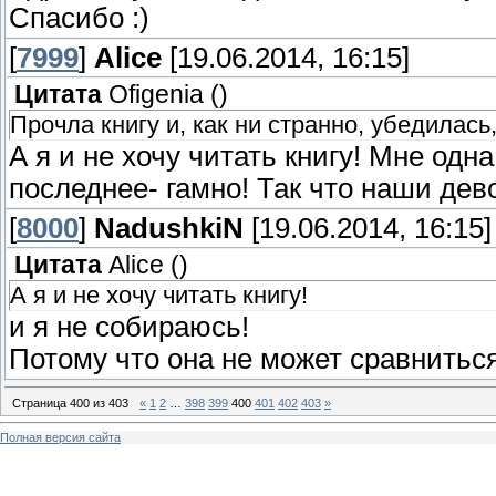
Спасибо :)
[
7999
]
Alice
[19.06.2014, 16:15]
Цитата
Ofigenia
(
)
Прочла книгу и, как ни странно, убедилась
А я и не хочу читать книгу! Мне одн
последнее- гамно! Так что наши дев
[
8000
]
NadushkiN
[19.06.2014, 16:15]
Цитата
Alice
(
)
А я и не хочу читать книгу!
и я не собираюсь!
Потому что она не может сравнитьс
Страница
400
из
403
«
1
2
…
398
399
400
401
402
403
»
Полная версия сайта