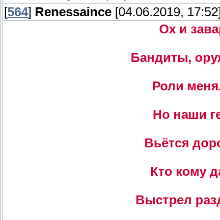
[
564
]
Renessaince
[04.06.2019, 17:52
Ох и зав
Бандиты, оруж
Роли меня
Но наши г
Вьётся доро
Кто кому д
Выстрел разд