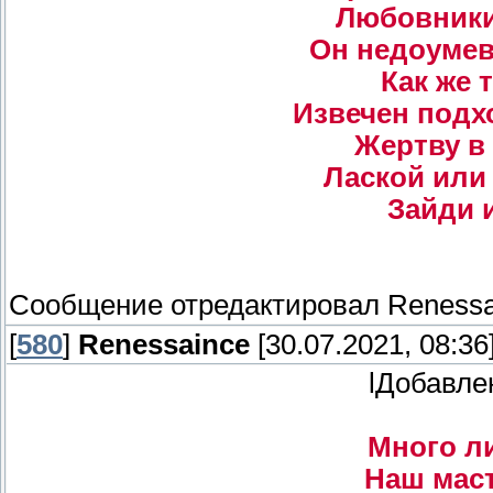
Любовники,
Он недоумев
Как же 
Извечен подхо
Жертву в 
Лаской или
Зайди 
Сообщение отредактировал
Renessa
[
580
]
Renessaince
[30.07.2021, 08:36
lДобавле
Много л
Наш маст