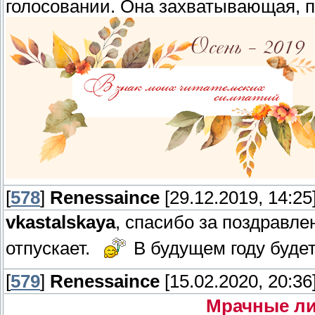
голосовании. Она захватывающая, 
[
578
]
Renessaince
[29.12.2019, 14:25
vkastalskaya
, спасибо за поздравле
отпускает.
В будущем году буде
[
579
]
Renessaince
[15.02.2020, 20:36
Мрачные ли