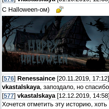
С Halloween-ом)
[
576
]
Renessaince
[20.11.2019, 17:12
vkastalskaya
, запоздало, но спасиб
[
577
]
vkastalskaya
[12.12.2019, 14:58
Хочется отметить эту историю, хоть