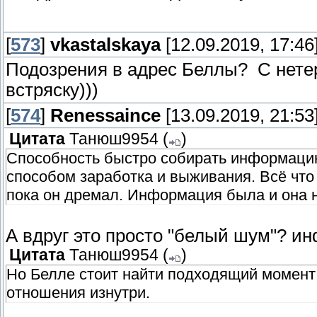
[
573
]
vkastalskaya
[12.09.2019, 17:46
Подозрения в адрес Беллы? С нет
встряску)))
[
574
]
Renessaince
[13.09.2019, 21:53
Цитата
Танюш9954
(
)
Способность быстро собирать информацию
способом заработка и выживания. Всё что
пока он дремал. Информация была и она н
А вдруг это просто "белый шум"? 
Цитата
Танюш9954
(
)
Но Белле стоит найти подходящий момент ч
отношения изнутри.