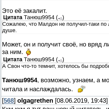
Это её закалит.
Цитата
Танюш9954
(
)
Сожалею, что Малдон не получил-таки по 
душе.
Может, он и получит своё, но вряд ли
за ним.
Цитата
Танюш9954
(
)
А Свон что-то темнит, хотелось бы подроб
Танюш9954
, возможно, узнаем, а мо
читала и наслаждалась.
[
568
]
olgagrethen
[08.06.2019, 19:43]