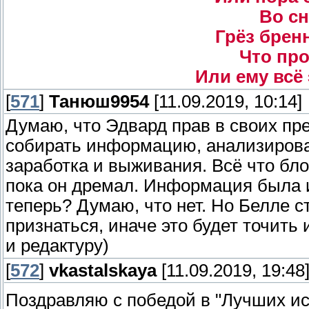
Во сн
Грёз брен
Что про
Или ему всё
[
571
]
Танюш9954
[11.09.2019, 10:14]
Думаю, что Эдвард прав в своих пр
собирать информацию, анализироват
заработка и выживания. Всё что бл
пока он дремал. Информация была и
теперь? Думаю, что нет. Но Белле 
признаться, иначе это будет точить
и редактуру)
[
572
]
vkastalskaya
[11.09.2019, 19:48
Поздравляю с победой в "Лучших ис