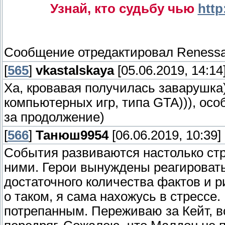
Узнай, кто судьбу чью
http
Сообщение отредактировал
Renessa
[
565
]
vkastalskaya
[05.06.2019, 14:14
Ха, кровавая получилась заварушка)
компьютерных игр, типа GTA))), ос
за продолжение)
[
566
]
Танюш9954
[06.06.2019, 10:39]
События развиваются настолько стр
ними. Герои вынуждены реагироват
достаточного количества фактов и р
о таком, я сама нахожусь в стрессе
потрепанным. Переживаю за Кейт, в