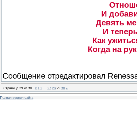
Отнош
И добави
Девять ме
И теперь
Как ужитьс
Когда на рук
Сообщение отредактировал
Renessa
Страница
29
из
30
«
1
2
…
27
28
29
30
»
Полная версия сайта