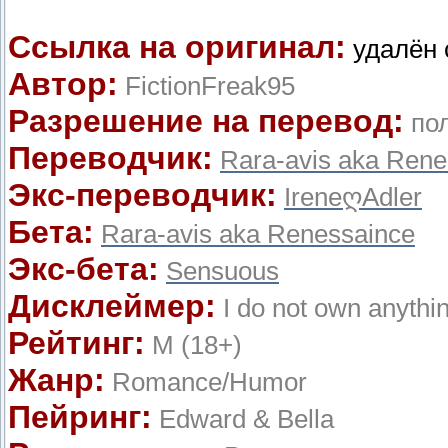
Ссылка на оригинал:
удалён 
Автор:
FictionFreak95
Разрешение на перевод:
по
Переводчик:
Rara-avis aka Rene
Экс-переводчик:
IreneღAdler
Бета:
Rara-avis aka Renessaince
Экс-бета:
Sensuous
Дисклеймер:
I do not own anythin
Рейтинг:
М (18+)
Жанр:
Romance/Humor
Пейринг:
Edward & Bella