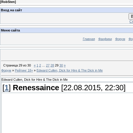
[
RobSten
]
Вход на сайт
В
Ст
Меню сайта
Главная
Фанфики
Форум
Фо
Страница
29
из
30
«
1
2
…
27
28
29
30
»
Форум
»
Рейтинг 18+
»
Edward Cullen, Dick for Hire & The Dick in Me
Edward Cullen, Dick for Hire & The Dick in Me
[
1
]
Renessaince
[22.08.2015, 22:30]