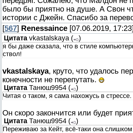
передряг. Сожалею, что Малдон не 
было бы приятно на душе. А Свон чт
истории с Джейн. Спасибо за перев
[
567
]
Renessaince
[07.06.2019, 17:23
Цитата
vkastalskaya
(
)
я бы даже сказала, что в стиле компьютер
ствол!
vkastalskaya
, круто, что удалось пе
конечности не перепутать.
Цитата
Танюш9954
(
)
Читая о таком, я сама нахожусь в стрессе.
Он скоро закончится или будет прия
Цитата
Танюш9954
(
)
Переживаю за Кейт, всё-таки она слишком