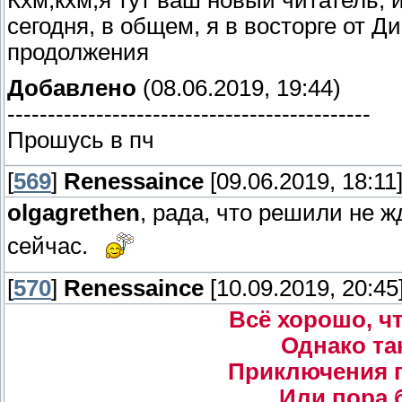
Кхм,кхм,я тут ваш новый читатель, 
сегодня, в общем, я в восторге от Д
продолжения
Добавлено
(08.06.2019, 19:44)
---------------------------------------------
Прошусь в пч
[
569
]
Renessaince
[09.06.2019, 18:11
olgagrethen
, рада, что решили не ж
сейчас.
[
570
]
Renessaince
[10.09.2019, 20:45
Всё хорошо, ч
Однако та
Приключения г
Или пора 