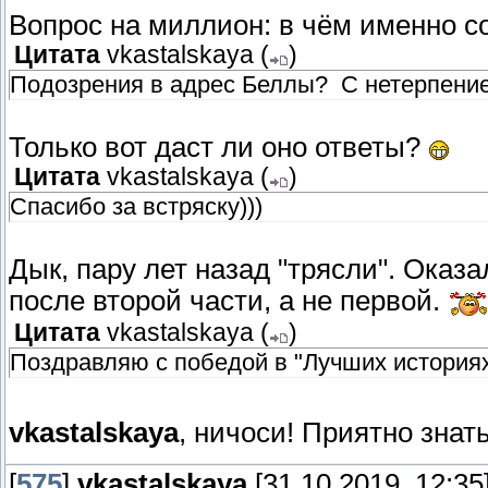
Вопрос на миллион: в чём именно с
Цитата
vkastalskaya
(
)
Подозрения в адрес Беллы? С нетерпени
Только вот даст ли оно ответы?
Цитата
vkastalskaya
(
)
Спасибо за встряску)))
Дык, пару лет назад "трясли". Оказа
после второй части, а не первой.
Цитата
vkastalskaya
(
)
Поздравляю с победой в "Лучших история
vkastalskaya
, ничоси! Приятно знат
[
575
]
vkastalskaya
[31.10.2019, 12:35