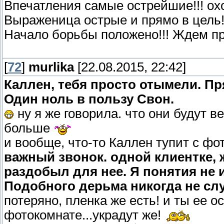
Впечатления самые острейшие!!! ох
Выраженица острые и прямо в цель!
Начало борьбы положено!!! Ждем пр
[
72
]
murlika
[22.08.2015, 22:42]
Каллен, тебя просто отымели. Пр
Один ноль в пользу Свон.
ну я же говорила. что они будут ве
больше
и вообще, что-то Каллен тупит с ф
важный звонок. одной клиентке, же
раздобыл для нее. Я понятия не и
Подобного дерьма никогда не сл
потеряно, пленка же есть! и ты ее о
фотокомнате...украдут же!