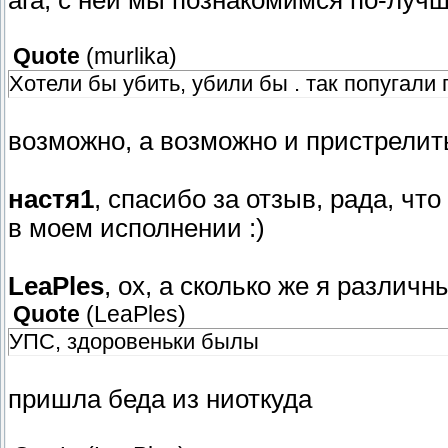
ага, с ней мы познакомимся по-лучш
Quote
(
murlika
)
Хотели бы убить, убили бы . так попугали 
возможно, а возможно и пристрелить
настя1
, спасибо за отзыв, рада, чт
в моем исполнении :)
LeaPles
, ох, а сколько же я разли
Quote
(
LeaPles
)
УПС, здоровеньки былы
пришла беда из ниоткуда