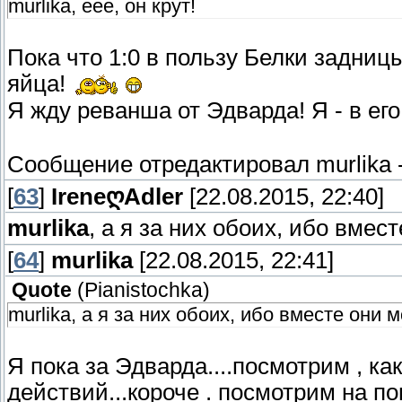
murlika, еее, он крут!
Пока что 1:0 в пользу Белки задниц
яйца!
Я жду реванша от Эдварда! Я - в ег
Сообщение отредактировал
murlika
[
63
]
IreneღAdler
[22.08.2015, 22:40]
murlika
, а я за них обоих, ибо вмес
[
64
]
murlika
[22.08.2015, 22:41]
Quote
(
Pianistochka
)
murlika, а я за них обоих, ибо вместе они 
Я пока за Эдварда....посмотрим , к
действий...короче . посмотрим на п