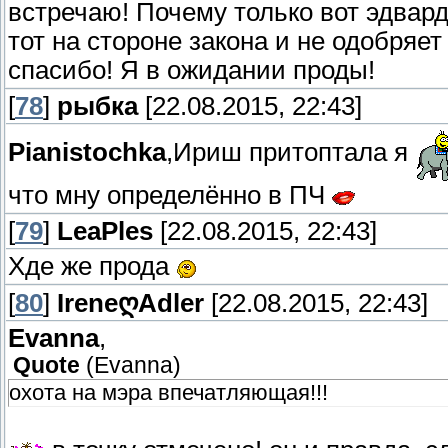
встречаю! Почему только вот эдвард
тот на стороне закона и не одобряет 
спасибо! Я в ожидании проды!
[
78
]
рыбка
[22.08.2015, 22:43]
Pianistochka
,Ириш притоптала я
что мну определённо в ПЧ
[
79
]
LeaPles
[22.08.2015, 22:43]
Хде же прода
[
80
]
IreneღAdler
[22.08.2015, 22:43]
Evanna
,
Quote
(
Evanna
)
охота на мэра впечатляющая!!!