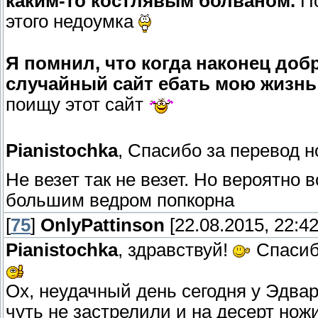
каким-то костлявым болваном.
П
этого недоумка
Я помнил, что когда наконец доб
случайный сайт ебать мою жизнь 
поищу этот сайт
Pianistochka
, Спасибо за перевод н
Не везет так не везет. Но вероятно
большим ведром попкорна
[
75
]
OnlyPattinson
[22.08.2015, 22:42
Pianistochka
, здравствуй!
Спасибо
Ох, неудачный день сегодня у Эдвар
чуть не застрелили и на десерт ножи