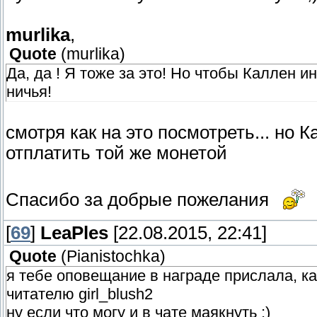
murlika
,
Quote
(
murlika
)
Да, да ! Я тоже за это! Но чтобы Каллен и
ничья!
смотря как на это посмотреть... но 
отплатить той же монетой
Спасибо за добрые пожелания
[
69
]
LeaPles
[22.08.2015, 22:41]
Quote
(
Pianistochka
)
я тебе оповещание в награде прислала, ка
читателю girl_blush2
ну если что могу и в чате маякнуть ;)