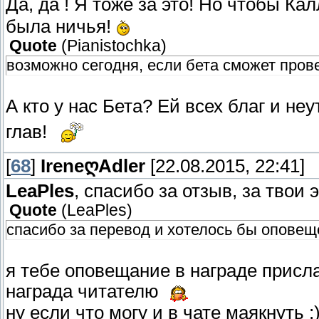
Да, да ! Я тоже за это! Но чтобы Ка
была ничья!
Quote
(
Pianistochka
)
возможно сегодня, если бета сможет пров
А кто у нас Бета? Ей всех благ и н
глав!
[
68
]
IreneღAdler
[22.08.2015, 22:41]
LeaPles
, спасибо за отзыв, за твои 
Quote
(
LeaPles
)
спасибо за перевод и хотелось бы оповеще
я тебе оповещание в награде присла
награда читателю
ну если что могу и в чате маякнуть ;