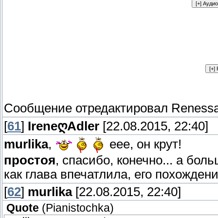
Сообщение отредактировал
Renessa
[
61
]
IreneღAdler
[22.08.2015, 22:40]
murlika
,
еее, он крут!
простоя
, спасибо, конечно... а бо
как глава впечатлила, его похождение
[
62
]
murlika
[22.08.2015, 22:40]
Quote
(
Pianistochka
)