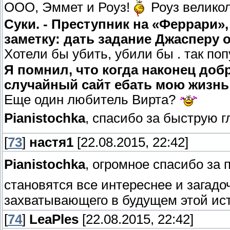
ООО, Эммет и Роуз!
Роуз великол
Суки. - Преступник на «Феррари»
заметку: дать задание Джасперу
Хотели бы убить, убили бы . так по
Я помнил, что когда наконец доб
случайный сайт ебать мою жизнь 
Еще один любитель Вирта?
Pianistochka
, спасибо за быструю г
[
73
]
настя1
[22.08.2015, 22:42]
Pianistochka
, огромное спасибо за
становятся все интереснее и загад
захватывающего в будущем этой и
[
74
]
LeaPles
[22.08.2015, 22:42]