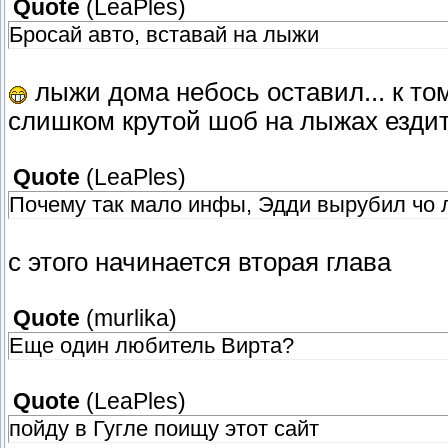
Quote
(
LeaPles
)
Бросай авто, вставай на лыжи
лыжи дома небось оставил... к том
слишком крутой шоб на лыжах езди
Quote
(
LeaPles
)
Почему так мало инфы, Эдди вырубил чо л
с этого начинается вторая глава
Quote
(
murlika
)
Еще один любитель Вирта?
Quote
(
LeaPles
)
пойду в Гугле поищу этот сайт