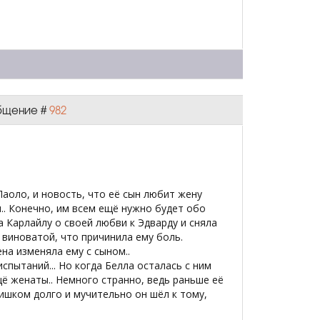
ообщение #
982
Паоло, и новость, что её сын любит жену
и.. Конечно, им всем ещё нужно будет обо
а Карлайлу о своей любви к Эдварду и сняла
 виноватой, что причинила ему боль.
ена изменяла ему с сыном..
спытаний... Но когда Белла осталась с ним
щё женаты.. Немного странно, ведь раньше её
лишком долго и мучительно он шёл к тому,