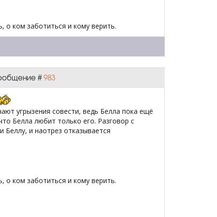
, о ком заботиться и кому верить.
 Сообщение #
983
чают угрызения совести, ведь Белла пока ещё
 что Белла любит только его. Разговор с
ни Беллу, и наотрез отказывается
, о ком заботиться и кому верить.