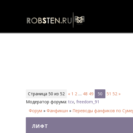
Лифт - Страница 50 - Форум
Страница
50
из
52
«
1
2
…
48
49
50
51
52
»
Модератор форума:
tcv
,
freedom_91
Форум
»
Фанфикшн
»
Переводы фанфиков по Сумер
ЛИФТ