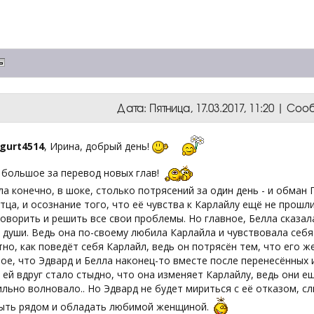
Дата: Пятница, 17.03.2017, 11:20 | С
ngurt4514
, Ирина, добрый день!
 большое за перевод новых глав!
а конечно, в шоке, столько потрясений за один день - и обман 
тца, и осознание того, что её чувства к Карлайлу ещё не прошл
оворить и решить все свои проблемы. Но главное, Белла сказал
 души. Ведь она по-своему любила Карлайла и чувствовала себя
но, как поведёт себя Карлайл, ведь он потрясён тем, что его ж
ое, что Эдвард и Белла наконец-то вместе после перенесённых и
 ей вдруг стало стыдно, что она изменяет Карлайлу, ведь они е
ильно волновало.. Но Эдвард не будет мириться с её отказом, с
ыть рядом и обладать любимой женщиной.