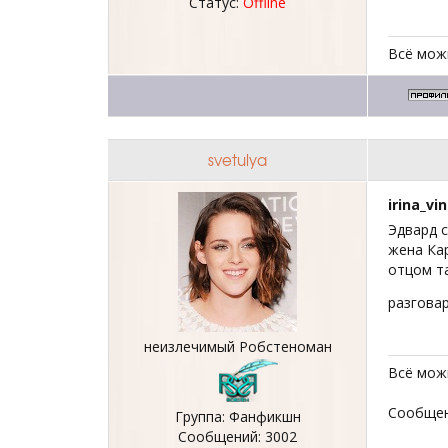
Статус:
Offline
Всё можн
svetulya
irina_vi
Эдвард с
жена Кар
отцом та
разгова
неизлечимый Робстеноман
Всё можн
Сообщен
Группа: Фанфикшн
Сообщений:
3002