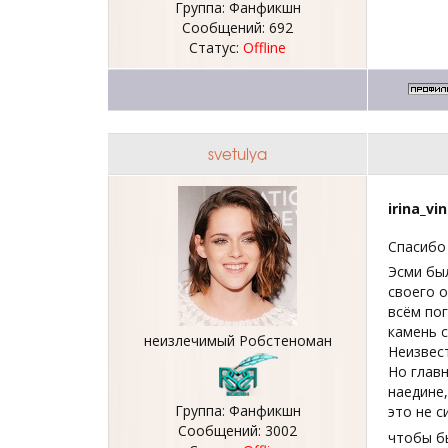
Группа: Фанфикшн
Сообщений:
692
Статус:
Offline
svetulya
irina_vi
Спасибо
Эсми был
своего о
всём пог
камень с
неизлечимый Робстеноман
Неизвест
Но главн
наедине,
Группа: Фанфикшн
это не с
Сообщений:
3002
чтобы б