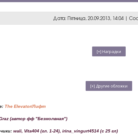
Дата: Пятница, 20.09.2013, 14:04 | 
е:
The Elevator/Лифт
Graz (автор фф "Безмолвная")
дчики:
wali, Vita404 (гл. 1-24), irina_vingurt4514 (с 25 гл)