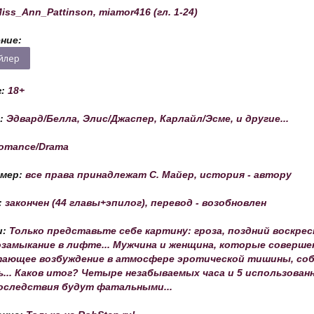
iss_Ann_Pattinson, miamor416 (гл. 1-24)
ние:
г:
18+
г:
Эдвард/Белла, Элис/Джаспер, Карлайл/Эсме, и другие...
omance/Drama
ймер:
все права принадлежат С. Майер, история - автору
:
закончен (44 главы+эпилог), перевод - возобновлен
и:
Только представьте себе картину: гроза, поздний воскресн
замыкание в лифте... Мужчина и женщина, которые совершенн
ающее возбуждение в атмосфере эротической тишины, соб
... Каков итог? Четыре незабываемых часа и 5 использова
оследствия будут фатальными...