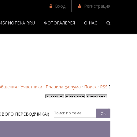
Вход
Регистрация
ИБЛИОТЕКА RRU
ФОТОГАЛЕРЕЯ
О НАС
/
Лифт - Страница 50 - Форум
общения
·
Участники
·
Правила форума
·
Поиск
·
RSS
]
ОВОГО ПЕРЕВОДЧИКА!)