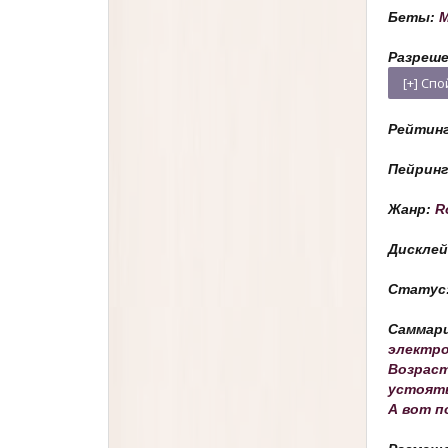
Беты:
M
Разреше
Рейтин
Пейрин
Жанр:
R
Дискле
Статус
Саммар
электро
Возраст
устоять
А вот п