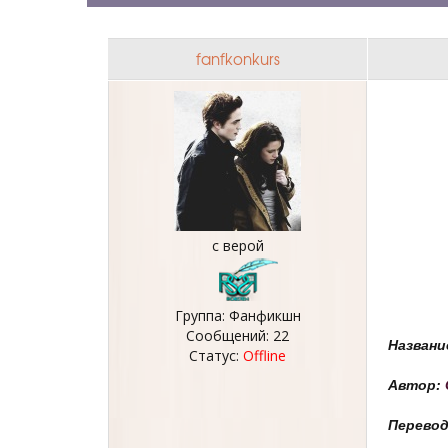
fanfkonkurs
с верой
Группа: Фанфикшн
Сообщений:
22
Названи
Статус:
Offline
Автор:
Перево