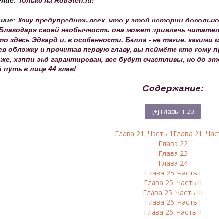
ение:
Только на RobSten.ru!
ание:
Хочу предупредить всех, что у этой истории доволь
Благодаря своей необычности она может привлечь читателе
что здесь Эдвард и, в особенности, Белла - не такие, каким
в обложку и прочитав первую главу, вы поймёте кто кому п
 же, хэппи энд гарантирован, все будут счастливы, но до э
 путь в лице 44 глав!
Содержание:
Глава 21. Часть 1
Глава 21. Час
Глава 22
Глава 23
Глава 24
Глава 25. Часть I
Глава 25. Часть II
Глава 25. Часть III
Глава 26. Часть I
Глава 26. Часть II