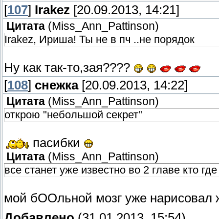
[
107
]
Irakez
[20.09.2013, 14:21]
Цитата
(
Miss_Ann_Pattinson
)
Irakez, Ириша! Ты не в пч ..не порядок
Ну как так-то,зая????
[
108
]
снежка
[20.09.2013, 14:22]
Цитата
(
Miss_Ann_Pattinson
)
открою "небольшой секрет"
пасибки
Цитата
(
Miss_Ann_Pattinson
)
все станет уже известно во 2 главе кто где
мой бООльной мозг уже нарисовал 
Добавлено
(31.01.2013, 15:54)