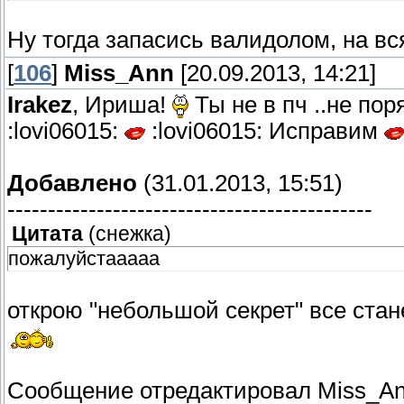
Ну тогда запасись валидолом, на в
[
106
]
Miss_Ann
[20.09.2013, 14:21]
Irakez
, Ириша!
Ты не в пч ..не по
:lovi06015:
:lovi06015: Исправим
Добавлено
(31.01.2013, 15:51)
---------------------------------------------
Цитата
(
снежка
)
пожалуйстааааа
открою "небольшой секрет" все стане
Сообщение отредактировал
Miss_An