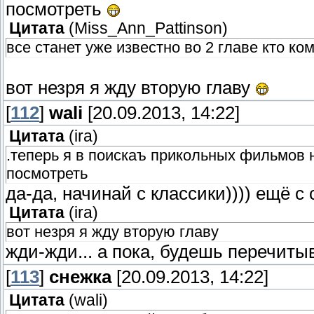
посмотреть
Цитата
(
Miss_Ann_Pattinson
)
все станет уже известно во 2 главе кто ком
вот незря я жду вторую главу
[
112
]
wali
[20.09.2013, 14:22]
Цитата
(
ira
)
.теперь я в поискаъ прикольных фильмов 
посмотреть
да-да, начинай с классики)))) ещё 
Цитата
(
ira
)
вот незря я жду вторую главу
жди-жди... а пока, будешь перечит
[
113
]
снежка
[20.09.2013, 14:22]
Цитата
(
wali
)