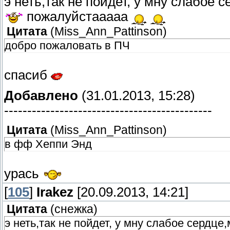
э неть,так не пойдет, у мну слабое 
пожалуйстааааа
Цитата
(
Miss_Ann_Pattinson
)
добро пожаловать в ПЧ
спасиб
Добавлено
(31.01.2013, 15:28)
---------------------------------------------
Цитата
(
Miss_Ann_Pattinson
)
в фф Хеппи Энд
урась
[
105
]
Irakez
[20.09.2013, 14:21]
Цитата
(
снежка
)
э неть,так не пойдет, у мну слабое сердце