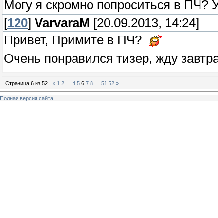
Могу я скромно попроситься в ПЧ? 
[
120
]
VarvaraM
[20.09.2013, 14:24]
Привет, Примите в ПЧ?
Очень понравился тизер, жду завтра
Страница
6
из
52
«
1
2
…
4
5
6
7
8
…
51
52
»
Полная версия сайта