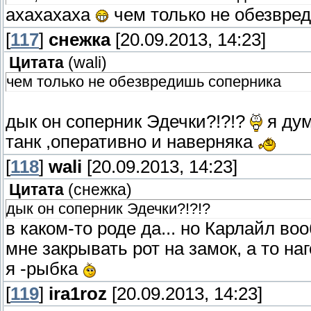
axaxaxaxa
чем только не обезвре
[
117
]
снежка
[20.09.2013, 14:23]
Цитата
(
wali
)
чем только не обезвредишь соперника
дык он соперник Эдечки?!?!?
я дум
танк ,оперативно и наверняка
[
118
]
wali
[20.09.2013, 14:23]
Цитата
(
снежка
)
дык он соперник Эдечки?!?!?
в каком-то роде да... но Карлайл 
мне закрывать рот на замок, а то на
я -рыбка
[
119
]
ira1roz
[20.09.2013, 14:23]