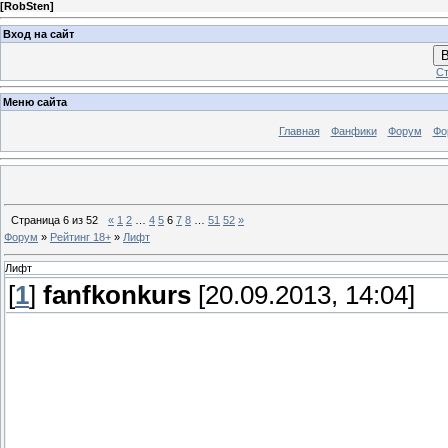
[
RobSten
]
Вход на сайт
В
Ст
Меню сайта
Главная
Фанфики
Форум
Фо
Страница
6
из
52
«
1
2
…
4
5
6
7
8
…
51
52
»
Форум
»
Рейтинг 18+
»
Лифт
Лифт
[
1
]
fanfkonkurs
[20.09.2013, 14:04]