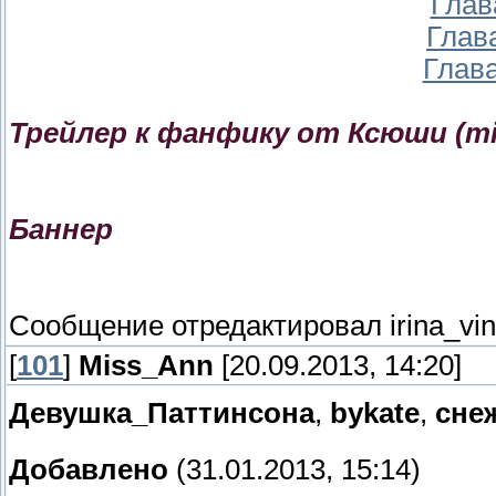
Глав
Глава
Глава
Трейлер к фанфику от Ксюши (mi
Баннер
Сообщение отредактировал
irina_vi
[
101
]
Miss_Ann
[20.09.2013, 14:20]
Девушка_Паттинсона
,
bykate
,
сне
Добавлено
(31.01.2013, 15:14)