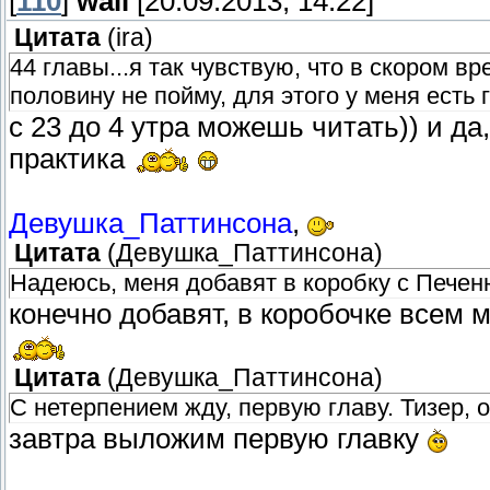
[
110
]
wali
[20.09.2013, 14:22]
Цитата
(
ira
)
44 главы...я так чувствую, что в скором вр
половину не пойму, для этого у меня есть 
с 23 до 4 утра можешь читать)) и да
практика
Девушка_Паттинсона
,
Цитата
(
Девушка_Паттинсона
)
Надеюсь, меня добавят в коробку с Пече
конечно добавят, в коробочке всем м
Цитата
(
Девушка_Паттинсона
)
С нетерпением жду, первую главу. Тизер, 
завтра выложим первую главку