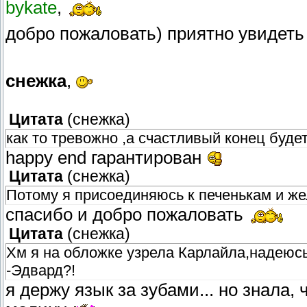
bykate
,
добро пожаловать) приятно увидет
снежка
,
Цитата
(
снежка
)
как то тревожно ,а счастливый конец будет
happy end гарантирован
Цитата
(
снежка
)
Потому я присоединяюсь к печенькам и же
спасибо и добро пожаловать
Цитата
(
снежка
)
Хм я на обложке узрела Карлайла,надеюсь
-Эдвард?!
я держу язык за зубами... но знала,