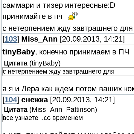
саммари и тизер интересные:D
принимайте в пч
с нетерпением жду завтрашнего дл
[
103
]
Miss_Ann
[20.09.2013, 14:21]
tinyBaby
, конечно принимаем в ПЧ
Цитата
(
tinyBaby
)
с нетерпением жду завтрашнего для
а я и Лера как ждем потом ваших к
[
104
]
снежка
[20.09.2013, 14:21]
Цитата
(
Miss_Ann_Pattinson
)
все узнаете ..со временем