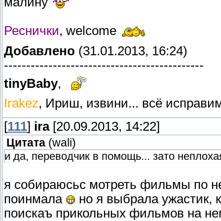
малину
Реснички
, welcome
Добавлено
(31.01.2013, 16:24)
---------------------------------------------
tinyBaby
,
Irakez
, Ириш, извини... всё исправи
[
111
]
ira
[20.09.2013, 14:22]
Цитата
(
wali
)
и да, переводчик в помощь... зато неплоха
я собираюсьс мотреть фильмы по не
поинмала
но я выбрала ужастик, к
поискаъ прикольных фильмов на не