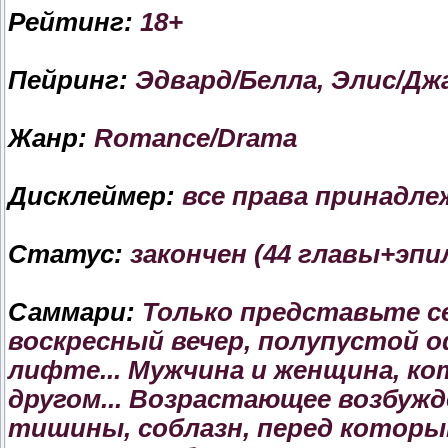
Рейтинг:
18+
Пейринг:
Эдвард/Белла, Элис/Джа
Жанр:
Romance/Drama
Дисклеймер:
все права принадле
Статус:
закончен (44 главы+эпи
Саммари:
Только представьте се
воскресный вечер, полупустой оф
лифте... Мужчина и женщина, ко
другом... Возрастающее возбуж
тишины, соблазн, перед которы