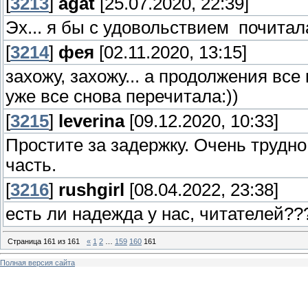
[
3213
]
agat
[25.07.2020, 22:39]
Эх... я бы с удовольствием почитал
[
3214
]
фея
[02.11.2020, 13:15]
захожу, захожу... а продолжения все 
уже все снова перечитала:))
[
3215
]
leverina
[09.12.2020, 10:33]
Простите за задержку. Очень трудно
часть.
[
3216
]
rushgirl
[08.04.2022, 23:38]
есть ли надежда у нас, читателей???
Страница
161
из
161
«
1
2
…
159
160
161
Полная версия сайта