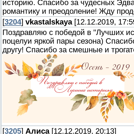
историю. Спасибо за чудесных Эдва
романтику и преодоление! Жду прод
[
3204
]
vkastalskaya
[12.12.2019, 17:5
Поздравляю с победой в "Лучших ис
поцелуи яркой пары сезона) Спасибо
другу! Спасибо за смешные и трог
[
3205
]
Алиса
[12.12.2019, 20:13]