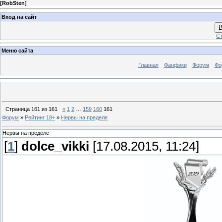
[
RobSten
]
Вход на сайт
В
Ст
Меню сайта
Главная
Фанфики
Форум
Фо
Страница
161
из
161
«
1
2
…
159
160
161
Форум
»
Рейтинг 18+
»
Нервы на пределе
Нервы на пределе
[
1
]
dolce_vikki
[17.08.2015, 11:24]